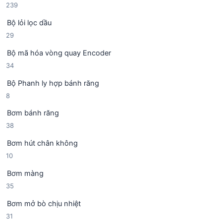
2
239
3
Bộ lỏi lọc dầu
9
2
29
s
9
ả
Bộ mã hóa vòng quay Encoder
s
n
3
34
ả
p
4
n
h
Bộ Phanh ly hợp bánh răng
s
p
ẩ
8
8
ả
h
m
s
n
ẩ
Bơm bánh răng
ả
p
m
3
38
n
h
8
p
ẩ
Bơm hút chân không
s
h
m
1
10
ả
ẩ
0
n
m
Bơm màng
s
p
3
35
ả
h
5
n
ẩ
Bơm mở bò chịu nhiệt
s
p
m
3
31
ả
h