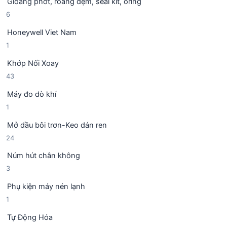
Gioăng phớt, roang đệm, seal kit, oring
s
h
m
6
6
ả
ẩ
s
n
m
Honeywell Viet Nam
ả
p
1
1
n
h
s
p
ẩ
Khớp Nối Xoay
ả
h
m
4
43
n
ẩ
3
p
m
Máy đo dò khí
s
h
1
1
ả
ẩ
s
n
m
Mở dầu bôi trơn-Keo dán ren
ả
p
2
24
n
h
4
p
ẩ
Núm hút chân không
s
h
m
3
3
ả
ẩ
s
n
m
Phụ kiện máy nén lạnh
ả
p
1
1
n
h
s
p
ẩ
Tự Động Hóa
ả
h
m