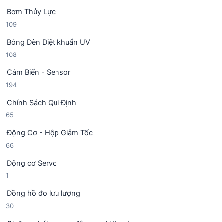
1
n
ẩ
Bơm Thủy Lực
s
p
m
1
109
ả
h
0
n
ẩ
Bóng Đèn Diệt khuẩn UV
9
p
m
1
108
s
h
0
ả
ẩ
Cảm Biến - Sensor
8
n
m
1
194
s
p
9
ả
h
Chính Sách Qui Định
4
n
ẩ
6
65
s
p
m
5
ả
h
Động Cơ - Hộp Giảm Tốc
s
n
ẩ
6
66
ả
p
m
6
n
h
Động cơ Servo
s
p
ẩ
1
1
ả
h
m
s
n
ẩ
Đồng hồ đo lưu lượng
ả
p
m
3
30
n
h
0
p
ẩ