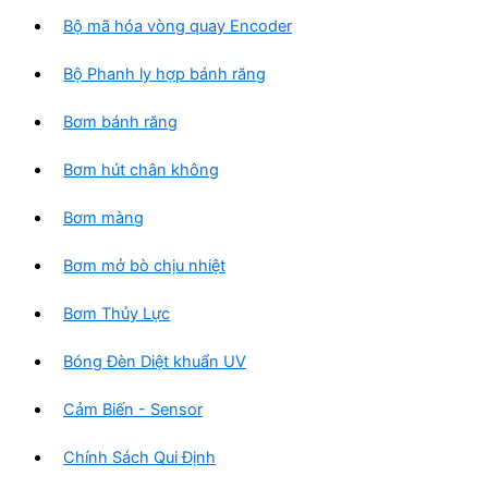
ẩ
Bộ mã hóa vòng quay Encoder
m
Bộ Phanh ly hợp bánh răng
Bơm bánh răng
Bơm hút chân không
Bơm màng
Bơm mở bò chịu nhiệt
Bơm Thủy Lực
Bóng Đèn Diệt khuẩn UV
Cảm Biến - Sensor
Chính Sách Qui Định