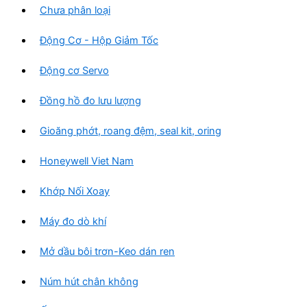
Chưa phân loại
Động Cơ - Hộp Giảm Tốc
Động cơ Servo
Đồng hồ đo lưu lượng
Gioăng phớt, roang đệm, seal kit, oring
Honeywell Viet Nam
Khớp Nối Xoay
Máy đo dò khí
Mở dầu bôi trơn-Keo dán ren
Núm hút chân không