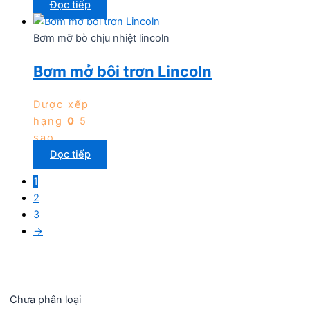
Đọc tiếp
Bơm mỡ bò chịu nhiệt lincoln
Bơm mở bôi trơn Lincoln
Được xếp
hạng
0
5
sao
Đọc tiếp
1
2
3
→
Chưa phân loại