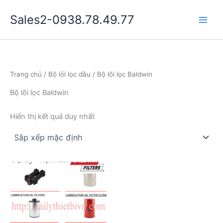
Nhảy
Sales2-0938.78.49.77
tới
Main
nội
dung
Men
Trang chủ
/
Bộ lỏi lọc dầu
/ Bộ lõi lọc Baldwin
Bộ lõi lọc Baldwin
Hiển thị kết quả duy nhất