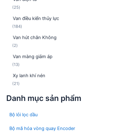
5
h
2
25
s
ẩ
5
ả
m
Van điều kiển thủy lực
s
n
1
184
ả
p
8
n
h
Van hút chân Không
4
p
ẩ
2
2
s
h
m
s
ả
ẩ
Van màng giảm áp
ả
n
m
1
13
n
p
3
p
h
Xy lanh khí nén
s
h
ẩ
2
21
ả
ẩ
m
1
n
m
Danh mục sản phẩm
s
p
ả
h
n
ẩ
Bộ lỏi lọc dầu
p
m
h
Bộ mã hóa vòng quay Encoder
ẩ
m