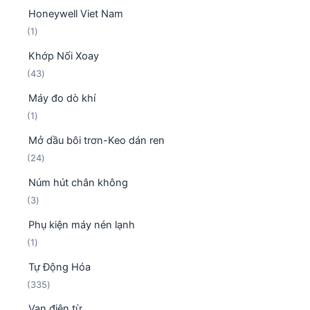
s
n
m
Honeywell Viet Nam
ả
p
1
1
n
h
s
p
ẩ
Khớp Nối Xoay
ả
h
m
4
43
n
ẩ
3
p
m
Máy đo dò khí
s
h
1
1
ả
ẩ
s
n
m
Mở dầu bôi trơn-Keo dán ren
ả
p
2
24
n
h
4
p
ẩ
Núm hút chân không
s
h
m
3
3
ả
ẩ
s
n
m
Phụ kiện máy nén lạnh
ả
p
1
1
n
h
s
p
ẩ
Tự Động Hóa
ả
h
m
3
335
n
ẩ
3
p
m
Van điện từ