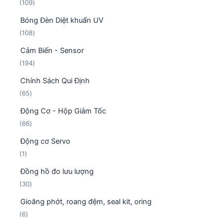
1
109
ả
h
0
n
ẩ
Bóng Đèn Diệt khuẩn UV
9
p
m
1
108
s
h
0
ả
ẩ
Cảm Biến - Sensor
8
n
m
1
194
s
p
9
ả
h
Chính Sách Qui Định
4
n
ẩ
6
65
s
p
m
5
ả
h
Động Cơ - Hộp Giảm Tốc
s
n
ẩ
6
66
ả
p
m
6
n
h
Động cơ Servo
s
p
ẩ
1
1
ả
h
m
s
n
ẩ
Đồng hồ đo lưu lượng
ả
p
m
3
30
n
h
0
p
ẩ
Gioăng phớt, roang đệm, seal kit, oring
s
h
m
6
6
ả
ẩ