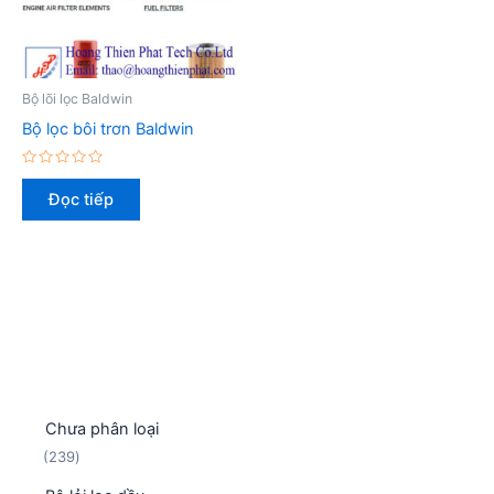
Bộ lõi lọc Baldwin
Bộ lọc bôi trơn Baldwin
Được
xếp
Đọc tiếp
hạng
0
5
sao
Chưa phân loại
2
239
3