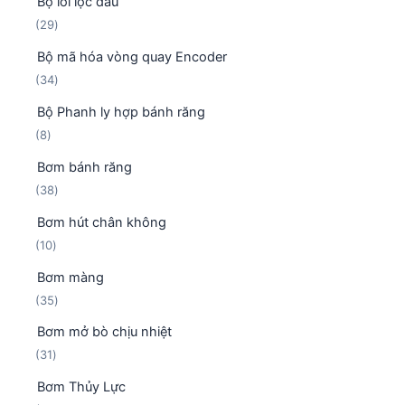
Bộ lỏi lọc dầu
9
2
29
s
9
ả
Bộ mã hóa vòng quay Encoder
s
n
3
34
ả
p
4
n
h
Bộ Phanh ly hợp bánh răng
s
p
ẩ
8
8
ả
h
m
s
n
ẩ
Bơm bánh răng
ả
p
m
3
38
n
h
8
p
ẩ
Bơm hút chân không
s
h
m
1
10
ả
ẩ
0
n
m
Bơm màng
s
p
3
35
ả
h
5
n
ẩ
Bơm mở bò chịu nhiệt
s
p
m
3
31
ả
h
1
n
ẩ
Bơm Thủy Lực
s
p
m