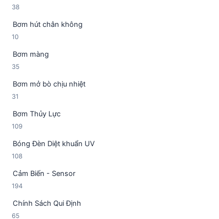
3
38
n
h
8
p
ẩ
Bơm hút chân không
s
h
m
1
10
ả
ẩ
0
n
m
Bơm màng
s
p
3
35
ả
h
5
n
ẩ
Bơm mở bò chịu nhiệt
s
p
m
3
31
ả
h
1
n
ẩ
Bơm Thủy Lực
s
p
m
1
109
ả
h
0
n
ẩ
Bóng Đèn Diệt khuẩn UV
9
p
m
1
108
s
h
0
ả
ẩ
Cảm Biến - Sensor
8
n
m
1
194
s
p
9
ả
h
Chính Sách Qui Định
4
n
ẩ
6
65
s
p
m