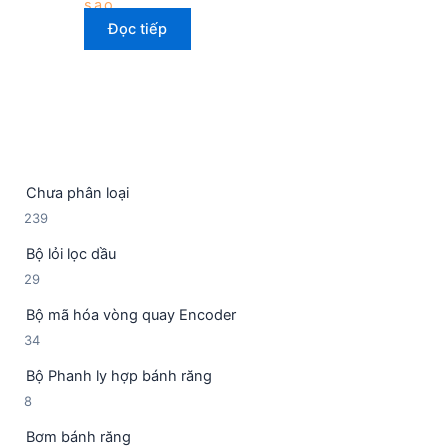
sao
Đọc tiếp
Chưa phân loại
2
239
3
Bộ lỏi lọc dầu
9
2
29
s
9
ả
Bộ mã hóa vòng quay Encoder
s
n
3
34
ả
p
4
n
h
Bộ Phanh ly hợp bánh răng
s
p
ẩ
8
8
ả
h
m
s
n
ẩ
Bơm bánh răng
ả
p
m