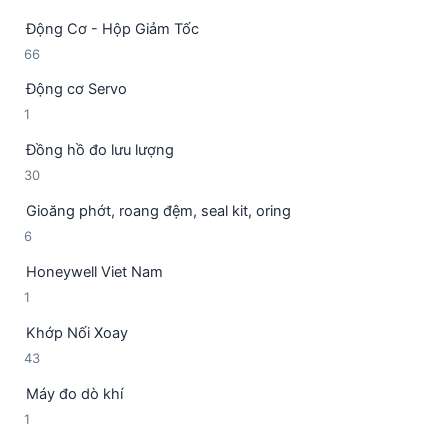
5
ả
h
Động Cơ - Hộp Giảm Tốc
s
n
ẩ
6
66
ả
p
m
6
n
h
Động cơ Servo
s
p
ẩ
1
1
ả
h
m
s
n
ẩ
Đồng hồ đo lưu lượng
ả
p
m
3
30
n
h
0
p
ẩ
Gioăng phớt, roang đệm, seal kit, oring
s
h
m
6
6
ả
ẩ
s
n
m
Honeywell Viet Nam
ả
p
1
1
n
h
s
p
ẩ
Khớp Nối Xoay
ả
h
m
4
43
n
ẩ
3
p
m
Máy đo dò khí
s
h
1
1
ả
ẩ
s
n
m