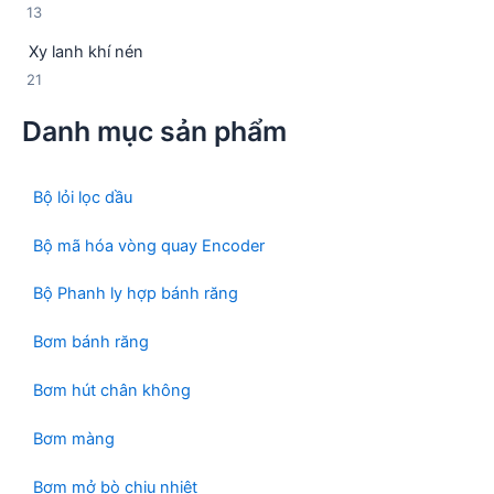
1
13
n
p
3
p
h
Xy lanh khí nén
s
h
ẩ
2
21
ả
ẩ
m
1
n
m
Danh mục sản phẩm
s
p
ả
h
n
ẩ
p
Bộ lỏi lọc dầu
m
h
ẩ
Bộ mã hóa vòng quay Encoder
m
Bộ Phanh ly hợp bánh răng
Bơm bánh răng
Bơm hút chân không
Bơm màng
Bơm mở bò chịu nhiệt