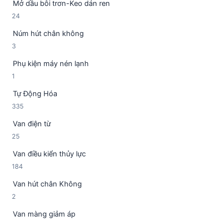
Mở dầu bôi trơn-Keo dán ren
ả
p
2
24
n
h
4
p
ẩ
Núm hút chân không
s
h
m
3
3
ả
ẩ
s
n
m
Phụ kiện máy nén lạnh
ả
p
1
1
n
h
s
p
ẩ
Tự Động Hóa
ả
h
m
3
335
n
ẩ
3
p
m
Van điện từ
5
h
2
25
s
ẩ
5
ả
m
Van điều kiển thủy lực
s
n
1
184
ả
p
8
n
h
Van hút chân Không
4
p
ẩ
2
2
s
h
m
s
ả
ẩ
Van màng giảm áp
ả
n
m