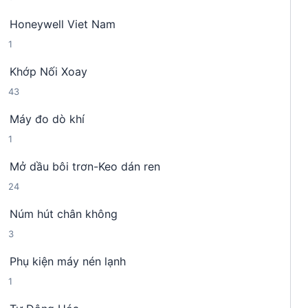
s
n
m
Honeywell Viet Nam
ả
p
1
1
n
h
s
p
ẩ
Khớp Nối Xoay
ả
h
m
4
43
n
ẩ
3
p
m
Máy đo dò khí
s
h
1
1
ả
ẩ
s
n
m
Mở dầu bôi trơn-Keo dán ren
ả
p
2
24
n
h
4
p
ẩ
Núm hút chân không
s
h
m
3
3
ả
ẩ
s
n
m
Phụ kiện máy nén lạnh
ả
p
1
1
n
h
s
p
ẩ