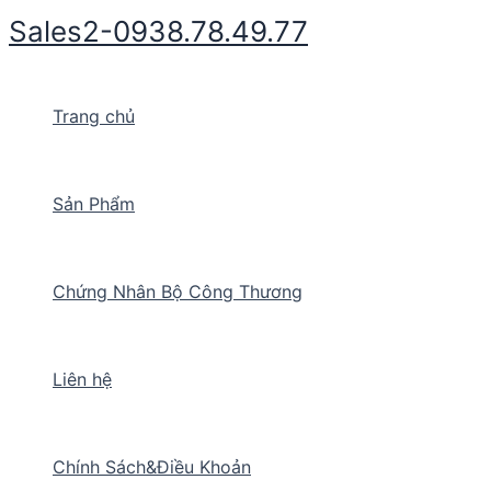
Nhảy
Sales2-0938.78.49.77
tới
nội
dung
Trang chủ
Sản Phẩm
Chứng Nhân Bộ Công Thương
Liên hệ
Chính Sách&Điều Khoản