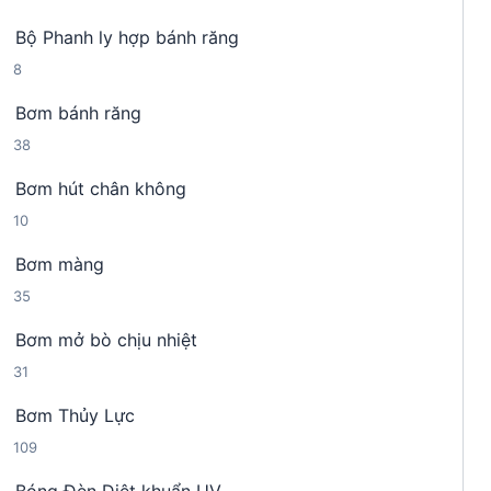
4
n
h
Bộ Phanh ly hợp bánh răng
s
p
ẩ
8
8
ả
h
m
s
n
ẩ
Bơm bánh răng
ả
p
m
3
38
n
h
8
p
ẩ
Bơm hút chân không
s
h
m
1
10
ả
ẩ
0
n
m
Bơm màng
s
p
3
35
ả
h
5
n
ẩ
Bơm mở bò chịu nhiệt
s
p
m
3
31
ả
h
1
n
ẩ
Bơm Thủy Lực
s
p
m
1
109
ả
h
0
n
ẩ