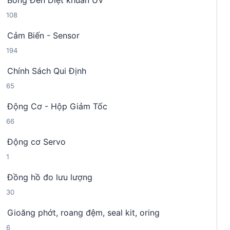
Bóng Đèn Diệt khuẩn UV
9
p
m
1
108
s
h
0
ả
ẩ
Cảm Biến - Sensor
8
n
m
1
194
s
p
9
ả
h
Chính Sách Qui Định
4
n
ẩ
6
65
s
p
m
5
ả
h
Động Cơ - Hộp Giảm Tốc
s
n
ẩ
6
66
ả
p
m
6
n
h
Động cơ Servo
s
p
ẩ
1
1
ả
h
m
s
n
ẩ
Đồng hồ đo lưu lượng
ả
p
m
3
30
n
h
0
p
ẩ
Gioăng phớt, roang đệm, seal kit, oring
s
h
m
6
6
ả
ẩ