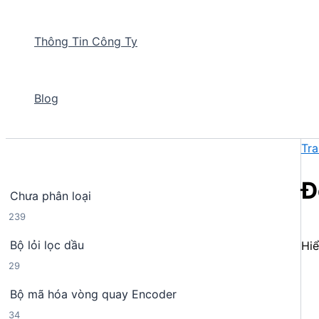
Thông Tin Công Ty
Blog
Tra
Đ
Chưa phân loại
2
239
3
Bộ lỏi lọc dầu
Hiể
9
2
29
s
9
ả
Bộ mã hóa vòng quay Encoder
s
n
3
34
ả
p