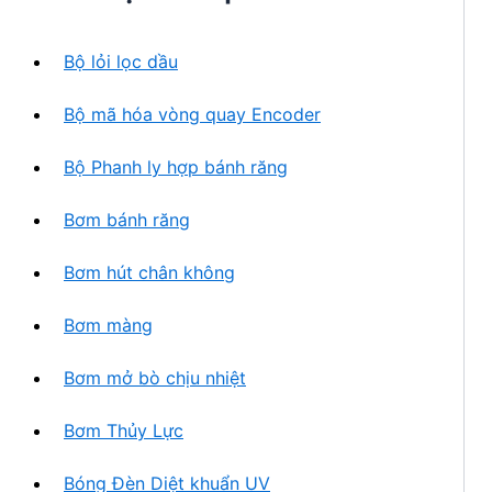
h
n
ẩ
p
m
Bộ lỏi lọc dầu
h
ẩ
Bộ mã hóa vòng quay Encoder
m
Bộ Phanh ly hợp bánh răng
Bơm bánh răng
Bơm hút chân không
Bơm màng
Bơm mở bò chịu nhiệt
Bơm Thủy Lực
Bóng Đèn Diệt khuẩn UV