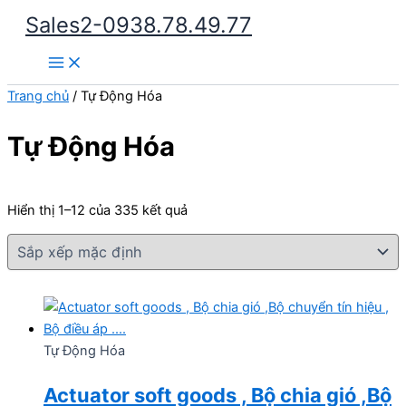
Nhảy
Sales2-0938.78.49.77
tới
Main
nội
Menu
dung
Trang chủ
/ Tự Động Hóa
Tự Động Hóa
Hiển thị 1–12 của 335 kết quả
Tự Động Hóa
Actuator soft goods , Bộ chia gió ,Bộ