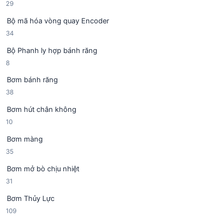
2
29
s
9
ả
Bộ mã hóa vòng quay Encoder
s
n
3
34
ả
p
4
n
h
Bộ Phanh ly hợp bánh răng
s
p
ẩ
8
8
ả
h
m
s
n
ẩ
Bơm bánh răng
ả
p
m
3
38
n
h
8
p
ẩ
Bơm hút chân không
s
h
m
1
10
ả
ẩ
0
n
m
Bơm màng
s
p
3
35
ả
h
5
n
ẩ
Bơm mở bò chịu nhiệt
s
p
m
3
31
ả
h
1
n
ẩ
Bơm Thủy Lực
s
p
m
1
109
ả
h