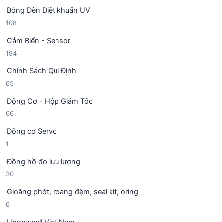
0
n
ẩ
Bóng Đèn Diệt khuẩn UV
9
p
m
1
108
s
h
0
ả
ẩ
Cảm Biến - Sensor
8
n
m
1
194
s
p
9
ả
h
Chính Sách Qui Định
4
n
ẩ
6
65
s
p
m
5
ả
h
Động Cơ - Hộp Giảm Tốc
s
n
ẩ
6
66
ả
p
m
6
n
h
Động cơ Servo
s
p
ẩ
1
1
ả
h
m
s
n
ẩ
Đồng hồ đo lưu lượng
ả
p
m
3
30
n
h
0
p
ẩ
Gioăng phớt, roang đệm, seal kit, oring
s
h
m
6
6
ả
ẩ
s
n
m
Honeywell Viet Nam