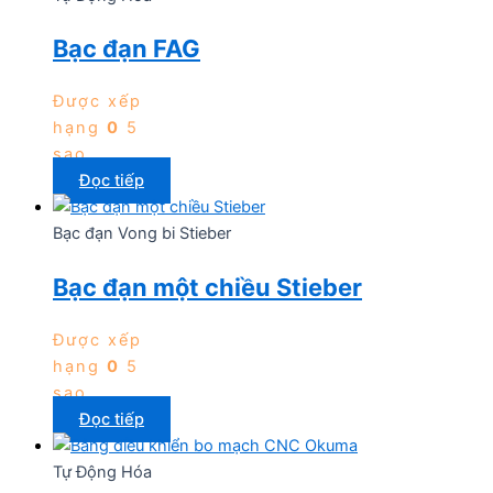
Bạc đạn FAG
Được xếp
hạng
0
5
sao
Đọc tiếp
Bạc đạn Vong bi Stieber
Bạc đạn một chiều Stieber
Được xếp
hạng
0
5
sao
Đọc tiếp
Tự Động Hóa