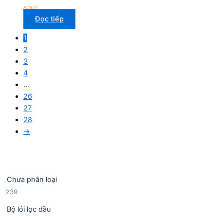
sao
Đọc tiếp
1
2
3
4
…
26
27
28
→
Chưa phân loại
2
239
3
Bộ lỏi lọc dầu
9