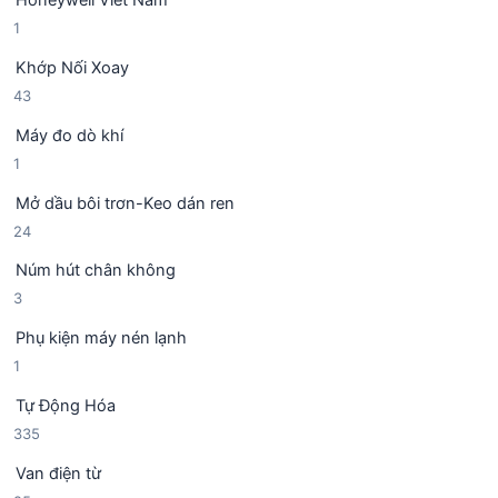
ả
p
1
1
n
h
s
p
ẩ
Khớp Nối Xoay
ả
h
m
4
43
n
ẩ
3
p
m
Máy đo dò khí
s
h
1
1
ả
ẩ
s
n
m
Mở dầu bôi trơn-Keo dán ren
ả
p
2
24
n
h
4
p
ẩ
Núm hút chân không
s
h
m
3
3
ả
ẩ
s
n
m
Phụ kiện máy nén lạnh
ả
p
1
1
n
h
s
p
ẩ
Tự Động Hóa
ả
h
m
3
335
n
ẩ
3
p
m
Van điện từ
5
h