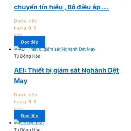
chuyển tín hiệu , Bộ điều áp ….
Được xếp
hạng
0
5
sao
Đọc tiếp
Tự Động Hóa
AEI: Thiết bị giám sát Nghành Dệt
May
Được xếp
hạng
0
5
sao
Đọc tiếp
Tự Động Hóa