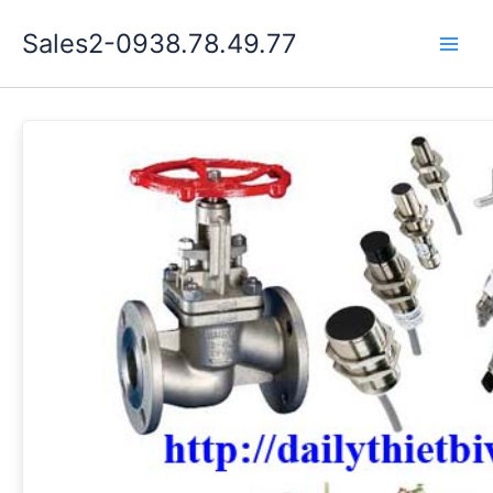
Nhảy
Sales2-0938.78.49.77
tới
Main
nội
dung
Men