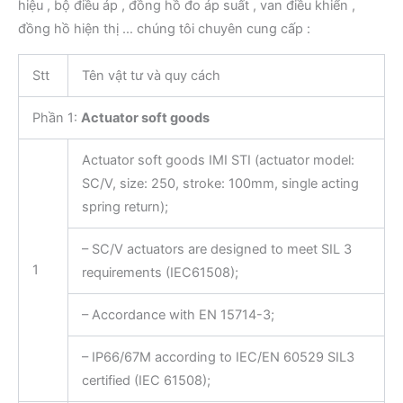
hiệu , bộ điều áp , đồng hồ đo áp suất , van điều khiển ,
đồng hồ hiện thị … chúng tôi chuyên cung cấp :
Stt
Tên vật tư và quy cách
Phần 1:
Actuator soft goods
Actuator soft goods IMI STI (actuator model:
SC/V, size: 250, stroke: 100mm, single acting
spring return);
– SC/V actuators are designed to meet SIL 3
1
requirements (IEC61508);
– Accordance with EN 15714-3;
– IP66/67M according to IEC/EN 60529 SIL3
certified (IEC 61508);