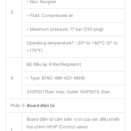
– Nsx: Norgren
3
– Fluid: Compressed air
– Maximum pressure: 17 bar (250 psig)
Operating temperature*: -20° to +80°C (0° to
+175°F)
Bộ điều áp (Filter/Regulator)
4
– Type: B74G-4BK-AD1-RMW;
250PSI/17bar/ max; Outlet 150PSI/10.3bar;
Phần 5:
Board điện tử
Board điện tử cảm biến vị trí của van điều khiển
hơi chính HP/IP (Control valve)
1