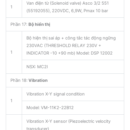
Van điện từ (Solenoid valve) Asco 3/2 551
1
(55192055), 220VDC, 6,9W, Pmax 10 bar
Phần 17:
Bộ hiển thị
Bộ hiện thị sai áp + công tắc tác động ngững
230VAC (THRESHOLD RELAY 230V +
1
INDICATOR -10 +90 mb) Model: DSP 12002
NSX: MC2I
Phần 18:
Vibration
Vibration X-Y signal condition
1
Model: VM-11K2-22B12
Vibration X-Y sensor (Piezoelectric velocity
transducer)