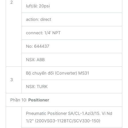
2
luft/ải: 20psi
action: direct
connect: 1/4′ NPT
No: 644437
NSX: ABB
Bộ chuyển đổi (Converter) MS31
3
NSX: TURK
Phần 10:
Positioner
Pneumatic Positioner SA/CL-1.Azi3/15. Vi Nd
1/2″ (200VSG3-112BTC/SCV330-150)