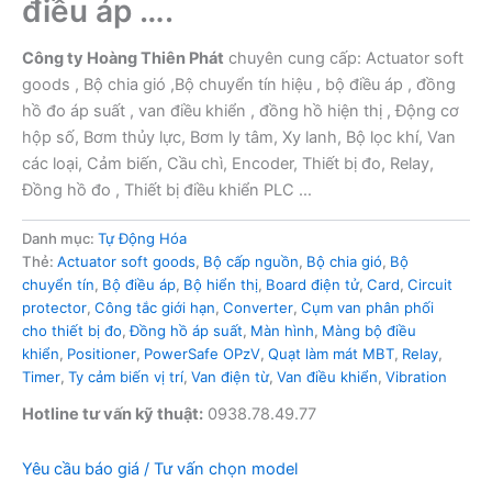
điều áp ….
Công ty Hoàng Thiên Phát
chuyên cung cấp: Actuator soft
goods , Bộ chia gió ,Bộ chuyển tín hiệu , bộ điều áp , đồng
hồ đo áp suất , van điều khiển , đồng hồ hiện thị , Động cơ
hộp số, Bơm thủy lực, Bơm ly tâm, Xy lanh, Bộ lọc khí, Van
các loại, Cảm biến, Cầu chì, Encoder, Thiết bị đo, Relay,
Đồng hồ đo , Thiết bị điều khiển PLC …
Danh mục:
Tự Động Hóa
Thẻ:
Actuator soft goods
,
Bộ cấp nguồn
,
Bộ chia gió
,
Bộ
chuyển tín
,
Bộ điều áp
,
Bộ hiển thị
,
Board điện tử
,
Card
,
Circuit
protector
,
Công tắc giới hạn
,
Converter
,
Cụm van phân phối
cho thiết bị đo
,
Đồng hồ áp suất
,
Màn hình
,
Màng bộ điều
khiển
,
Positioner
,
PowerSafe OPzV
,
Quạt làm mát MBT
,
Relay
,
Timer
,
Ty cảm biến vị trí
,
Van điện từ
,
Van điều khiển
,
Vibration
Hotline tư vấn kỹ thuật:
0938.78.49.77
Yêu cầu báo giá / Tư vấn chọn model