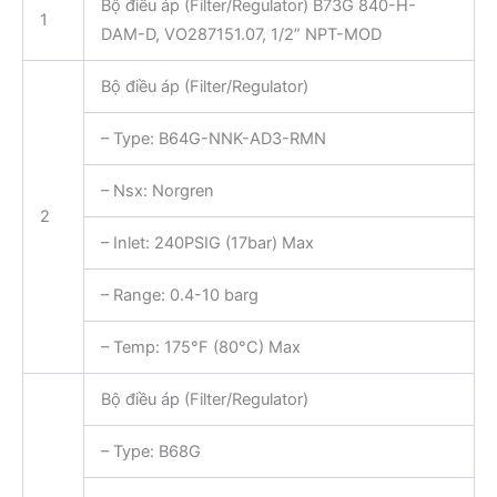
Bộ điều áp (Filter/Regulator) B73G 840-H-
1
DAM-D, VO287151.07, 1/2” NPT-MOD
Bộ điều áp (Filter/Regulator)
– Type: B64G-NNK-AD3-RMN
– Nsx: Norgren
2
– Inlet: 240PSIG (17bar) Max
– Range: 0.4-10 barg
– Temp: 175°F (80°C) Max
Bộ điều áp (Filter/Regulator)
– Type: B68G