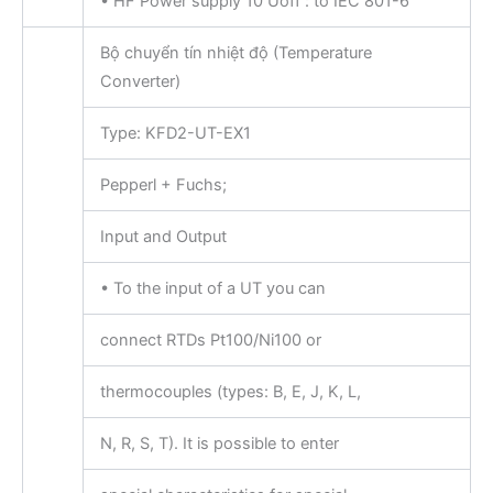
• HF Power supply 10 Uoff : to IEC 801-6
Bộ chuyển tín nhiệt độ (Temperature
Converter)
Type: KFD2-UT-EX1
Pepperl + Fuchs;
Input and Output
• To the input of a UT you can
connect RTDs Pt100/Ni100 or
thermocouples (types: B, E, J, K, L,
N, R, S, T). It is possible to enter