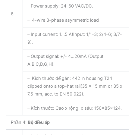
– Power supply: 24-60 VAC/DC.
6
– 4-wire 3-phase asymmetric load
– Input current: 1…5 A(Input: 1/1-3; 2/4-6; 3/7-
9).
– Output signal: +/- 4…20mA (Output:
A,B,C,D,G,H).
– Kích thước đế gắn: 442 in housing T24
clipped onto a top-hat rail(35 x 15 mm or 35 x
7.5 mm, acc. to EN 50 022).
– Kích thước: Cao x rộng x sâu: 150x85x124.
Phần 4:
Bộ điều áp