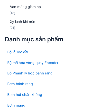
s
ả
ẩ
Van màng giảm áp
ả
n
m
1
13
n
p
3
p
h
Xy lanh khí nén
s
h
ẩ
2
21
ả
ẩ
m
1
n
m
Danh mục sản phẩm
s
p
ả
h
n
ẩ
Bộ lỏi lọc dầu
p
m
h
Bộ mã hóa vòng quay Encoder
ẩ
m
Bộ Phanh ly hợp bánh răng
Bơm bánh răng
Bơm hút chân không
Bơm màng