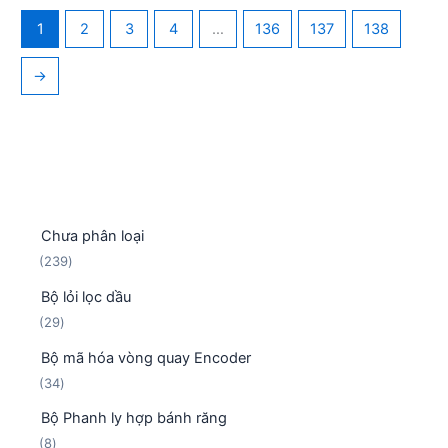
1
2
3
4
…
136
137
138
→
Chưa phân loại
2
239
3
Bộ lỏi lọc dầu
9
2
29
s
9
ả
Bộ mã hóa vòng quay Encoder
s
n
3
34
ả
p
4
n
h
Bộ Phanh ly hợp bánh răng
s
p
ẩ
8
8
ả
h