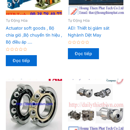
Tự Động Hóa
Tự Động Hóa
Actuator soft goods , Bộ
AEI: Thiết bị giám sát
chia gió ,Bộ chuyển tín hiệu ,
Nghành Dệt May
Bộ điều áp ….
Được
xếp
Đọc tiếp
Được
hạng
xếp
0
Đọc tiếp
hạng
5
0
sao
5
sao