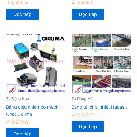
Được
Được
xếp
xếp
Đọc tiếp
Đọc tiếp
hạng
hạng
0
0
5
5
sao
sao
Tự Động Hóa
Tự Động Hóa
Bảng điều khiển bo mạch
Băng tải chịu nhiệt Habasit
CNC Okuma
Được
xếp
Đọc tiếp
Được
hạng
xếp
0
Đọc tiếp
hạng
5