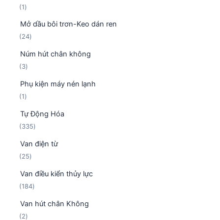
1
1
ả
ẩ
s
n
m
Mở dầu bôi trơn-Keo dán ren
ả
p
2
24
n
h
4
p
ẩ
Núm hút chân không
s
h
m
3
3
ả
ẩ
s
n
m
Phụ kiện máy nén lạnh
ả
p
1
1
n
h
s
p
ẩ
Tự Động Hóa
ả
h
m
3
335
n
ẩ
3
p
m
Van điện từ
5
h
2
25
s
ẩ
5
ả
m
Van điều kiển thủy lực
s
n
1
184
ả
p
8
n
h
Van hút chân Không
4
p
ẩ
2
2
s
h
m