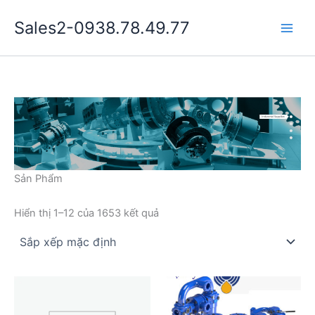
Nhảy
Sales2-0938.78.49.77
tới
Main
nội
dung
Men
Sản Phẩm
Hiển thị 1–12 của 1653 kết quả