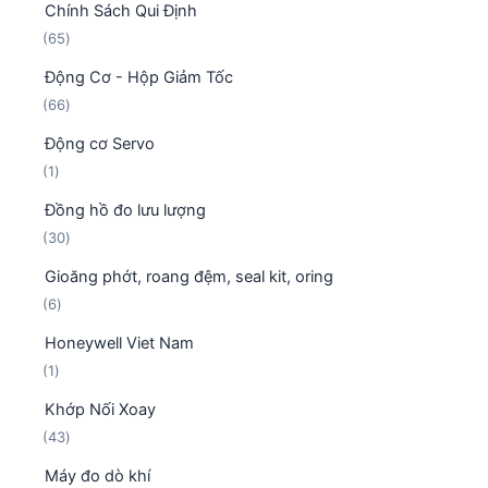
Chính Sách Qui Định
4
n
ẩ
6
65
s
p
m
5
ả
h
Động Cơ - Hộp Giảm Tốc
s
n
ẩ
6
66
ả
p
m
6
n
h
Động cơ Servo
s
p
ẩ
1
1
ả
h
m
s
n
ẩ
Đồng hồ đo lưu lượng
ả
p
m
3
30
n
h
0
p
ẩ
Gioăng phớt, roang đệm, seal kit, oring
s
h
m
6
6
ả
ẩ
s
n
m
Honeywell Viet Nam
ả
p
1
1
n
h
s
p
ẩ
Khớp Nối Xoay
ả
h
m
4
43
n
ẩ
3
p
m
Máy đo dò khí
s
h