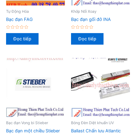
Tự Động Hóa
Khớp Nối Xoay
Bạc đạn FAG
Bạc đạn gối đở INA
Được
Được
xếp
xếp
Đọc tiếp
Đọc tiếp
hạng
hạng
0
0
5
5
sao
sao
Bạc đạn Vong bi Stieber
Bóng Đèn Diệt khuẩn UV
Bạc đạn một chiều Stieber
Ballast Chấn lưu Atlantic