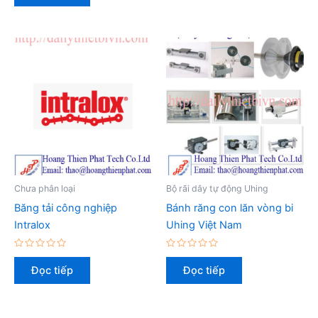
0
sao
5
sao
Chưa phân loại
Bộ rãi dây tự động Uhing
Băng tải công nghiệp
Bánh răng con lăn vòng bi
Intralox
Uhing Việt Nam
Được
Được
xếp
xếp
Đọc tiếp
Đọc tiếp
hạng
hạng
0
0
5
5
sao
sao