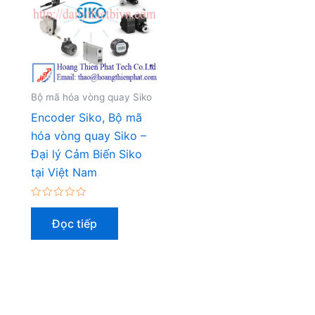
Bộ mã hóa vòng quay Siko
Encoder Siko, Bộ mã
hóa vòng quay Siko –
Đại lý Cảm Biến Siko
tại Việt Nam
Được
xếp
Đọc tiếp
hạng
0
5
sao