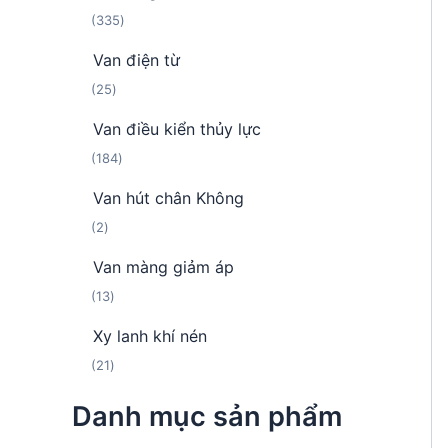
h
m
3
335
n
ẩ
3
p
m
Van điện từ
5
h
2
25
s
ẩ
5
ả
m
Van điều kiển thủy lực
s
n
1
184
ả
p
8
n
h
Van hút chân Không
4
p
ẩ
2
2
s
h
m
s
ả
ẩ
Van màng giảm áp
ả
n
m
1
13
n
p
3
p
h
Xy lanh khí nén
s
h
ẩ
2
21
ả
ẩ
m
1
n
m
Danh mục sản phẩm
s
p
ả
h