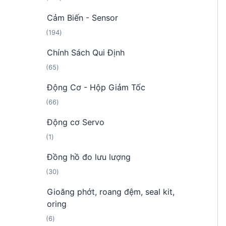
0
ả
ẩ
Cảm Biến - Sensor
8
n
m
1
194
s
p
9
ả
h
Chính Sách Qui Định
4
n
ẩ
6
65
s
p
m
5
ả
h
Động Cơ - Hộp Giảm Tốc
s
n
ẩ
6
66
ả
p
m
6
n
h
Động cơ Servo
s
p
ẩ
1
1
ả
h
m
s
n
ẩ
Đồng hồ đo lưu lượng
ả
p
m
3
30
n
h
0
p
ẩ
Gioăng phớt, roang đệm, seal kit,
s
h
m
oring
ả
ẩ
6
6
n
m