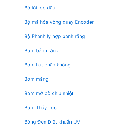
n
ẩ
Bộ lỏi lọc dầu
p
m
h
Bộ mã hóa vòng quay Encoder
ẩ
m
Bộ Phanh ly hợp bánh răng
Bơm bánh răng
Bơm hút chân không
Bơm màng
Bơm mở bò chịu nhiệt
Bơm Thủy Lực
Bóng Đèn Diệt khuẩn UV