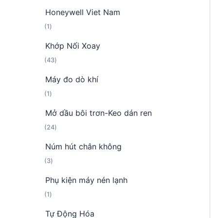
s
p
Honeywell Viet Nam
ả
h
1
1
n
ẩ
s
p
m
Khớp Nối Xoay
ả
h
4
43
n
ẩ
3
p
m
Máy đo dò khí
s
h
1
1
ả
ẩ
s
n
m
Mở dầu bôi trơn-Keo dán ren
ả
p
2
24
n
h
4
p
ẩ
Núm hút chân không
s
h
m
3
3
ả
ẩ
s
n
m
Phụ kiện máy nén lạnh
ả
p
1
1
n
h
s
p
ẩ
Tự Động Hóa
ả