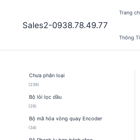
Nhảy
tới
Trang ch
nội
Sales2-0938.78.49.77
dung
Thông T
Chưa phân loại
2
239
3
Bộ lỏi lọc dầu
9
2
29
s
9
ả
Bộ mã hóa vòng quay Encoder
s
n
3
34
ả
p
4
n
h