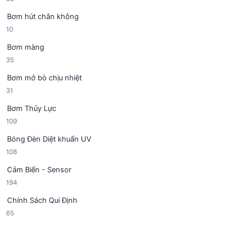
h
8
p
ẩ
Bơm hút chân không
s
h
m
1
10
ả
ẩ
0
n
m
Bơm màng
s
p
3
35
ả
h
5
n
ẩ
Bơm mở bò chịu nhiệt
s
p
m
3
31
ả
h
1
n
ẩ
Bơm Thủy Lực
s
p
m
1
109
ả
h
0
n
ẩ
Bóng Đèn Diệt khuẩn UV
9
p
m
1
108
s
h
0
ả
ẩ
Cảm Biến - Sensor
8
n
m
1
194
s
p
9
ả
h
Chính Sách Qui Định
4
n
ẩ
6
65
s
p
m
5
ả