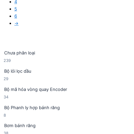
4
5
6
→
Chưa phân loại
2
239
3
Bộ lỏi lọc dầu
9
2
29
s
9
ả
Bộ mã hóa vòng quay Encoder
s
n
3
34
ả
p
4
n
h
Bộ Phanh ly hợp bánh răng
s
p
ẩ
8
8
ả
h
m
s
n
ẩ
Bơm bánh răng
ả
p
m
3
38
n