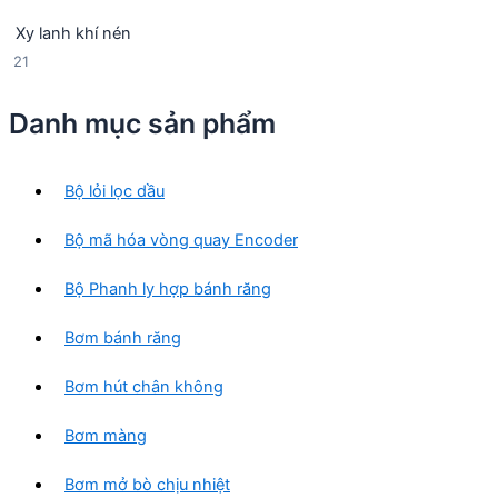
3
p
h
Xy lanh khí nén
s
h
ẩ
2
21
ả
ẩ
m
1
n
m
s
p
Danh mục sản phẩm
ả
h
n
ẩ
p
m
Bộ lỏi lọc dầu
h
ẩ
Bộ mã hóa vòng quay Encoder
m
Bộ Phanh ly hợp bánh răng
Bơm bánh răng
Bơm hút chân không
Bơm màng
Bơm mở bò chịu nhiệt