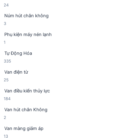
2
24
n
h
4
p
ẩ
Núm hút chân không
s
h
m
3
3
ả
ẩ
s
n
m
Phụ kiện máy nén lạnh
ả
p
1
1
n
h
s
p
ẩ
Tự Động Hóa
ả
h
m
3
335
n
ẩ
3
p
m
Van điện từ
5
h
2
25
s
ẩ
5
ả
m
Van điều kiển thủy lực
s
n
1
184
ả
p
8
n
h
Van hút chân Không
4
p
ẩ
2
2
s
h
m
s
ả
ẩ
Van màng giảm áp
ả
n
m
1
13
n
p