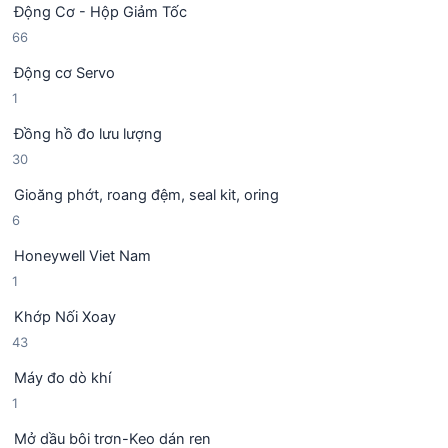
h
Động Cơ - Hộp Giảm Tốc
s
n
ẩ
6
66
ả
p
m
6
n
h
Động cơ Servo
s
p
ẩ
1
1
ả
h
m
s
n
ẩ
Đồng hồ đo lưu lượng
ả
p
m
3
30
n
h
0
p
ẩ
Gioăng phớt, roang đệm, seal kit, oring
s
h
m
6
6
ả
ẩ
s
n
m
Honeywell Viet Nam
ả
p
1
1
n
h
s
p
ẩ
Khớp Nối Xoay
ả
h
m
4
43
n
ẩ
3
p
m
Máy đo dò khí
s
h
1
1
ả
ẩ
s
n
m
Mở dầu bôi trơn-Keo dán ren
ả
p