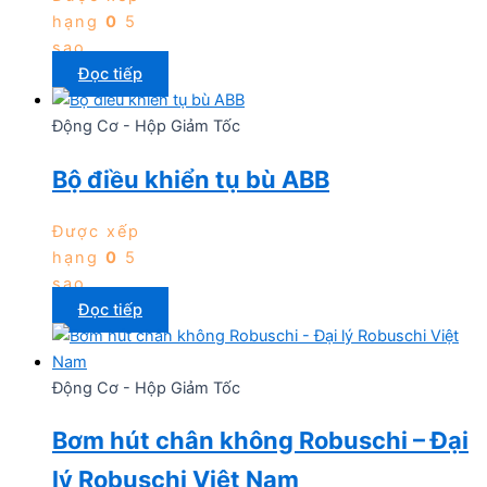
hạng
0
5
sao
Đọc tiếp
Động Cơ - Hộp Giảm Tốc
Bộ điều khiển tụ bù ABB
Được xếp
hạng
0
5
sao
Đọc tiếp
Động Cơ - Hộp Giảm Tốc
Bơm hút chân không Robuschi – Đại
lý Robuschi Việt Nam