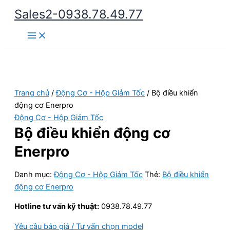
Nhảy
Sales2-0938.78.49.77
tới
Main
nội
Menu
dung
Trang chủ
/
Động Cơ - Hộp Giảm Tốc
/ Bộ điều khiển
động cơ Enerpro
Động Cơ - Hộp Giảm Tốc
Bộ điều khiển động cơ
Enerpro
Danh mục:
Động Cơ - Hộp Giảm Tốc
Thẻ:
Bộ điều khiển
động cơ Enerpro
Hotline tư vấn kỹ thuật:
0938.78.49.77
Yêu cầu báo giá / Tư vấn chọn model