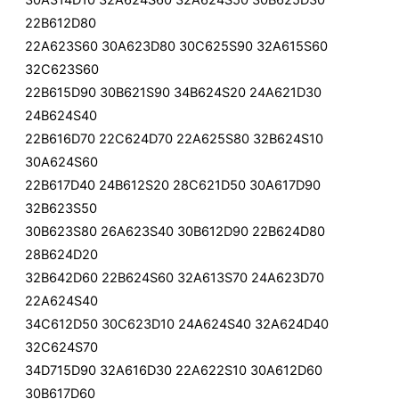
30A314D10 32A624S60 32A624S50 30B625D30
22B612D80
22A623S60 30A623D80 30C625S90 32A615S60
32C623S60
22B615D90 30B621S90 34B624S20 24A621D30
24B624S40
22B616D70 22C624D70 22A625S80 32B624S10
30A624S60
22B617D40 24B612S20 28C621D50 30A617D90
32B623S50
30B623S80 26A623S40 30B612D90 22B624D80
28B624D20
32B642D60 22B624S60 32A613S70 24A623D70
22A624S40
34C612D50 30C623D10 24A624S40 32A624D40
32C624S70
34D715D90 32A616D30 22A622S10 30A612D60
30B617D60