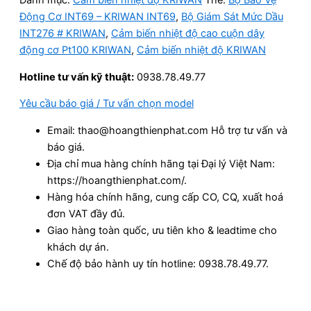
Danh mục:
Cảm biến nhiệt độ KRIWAN
Thẻ:
Bộ Bảo Vệ
Động Cơ INT69 – KRIWAN INT69
,
Bộ Giám Sát Mức Dầu
INT276 # KRIWAN
,
Cảm biến nhiệt độ cao cuộn dây
động cơ Pt100 KRIWAN
,
Cảm biến nhiệt độ KRIWAN
Hotline tư vấn kỹ thuật:
0938.78.49.77
Yêu cầu báo giá / Tư vấn chọn model
Email: thao@hoangthienphat.com Hỗ trợ tư vấn và
báo giá.
Địa chỉ mua hàng chính hãng tại Đại lý Việt Nam:
https://hoangthienphat.com/.
Hàng hóa chính hãng, cung cấp CO, CQ, xuất hoá
đơn VAT đầy đủ.
Giao hàng toàn quốc, ưu tiên kho & leadtime cho
khách dự án.
Chế độ bảo hành uy tín hotline: 0938.78.49.77.