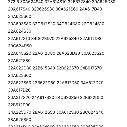
272.6 30A624S40 32A614S10 32B622S40 30A625D80
20A617S40 32B625S80 30A621S60 24A617D40
34A625S60
20A603S80 32C612S20 34C624D80 22C624S10
22A624S30
22A612S10 34D623D70 22A625S40 32A617D80
30C624D50
22A645S20 22A612D80 28A623D30 30A623S20
32A621S80
32A022D80 22B615S40 32B622S70 24B617S70
24A623S60
32A622S50 22B622D60 22A617D60 34A612D20
30A617D20
30A312S20 24A617S20 24C623S50 22B622D50
32B612D90
34A225D70 28A612S50 30A612S30 28C624S40
28A625S50