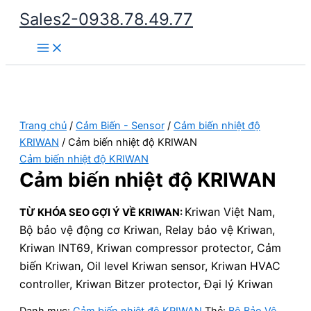
Nhảy
Sales2-0938.78.49.77
tới
Main
nội
Menu
dung
Trang chủ
/
Cảm Biến - Sensor
/
Cảm biến nhiệt độ
KRIWAN
/ Cảm biến nhiệt độ KRIWAN
Cảm biến nhiệt độ KRIWAN
Cảm biến nhiệt độ KRIWAN
Kriwan Việt Nam,
TỪ KHÓA SEO GỢI Ý VỀ KRIWAN:
Bộ bảo vệ động cơ Kriwan,
Relay bảo vệ Kriwan,
Kriwan INT69,
Kriwan compressor protector,
Cảm
biến Kriwan,
Oil level Kriwan sensor,
Kriwan HVAC
controller,
Kriwan Bitzer protector,
Đại lý Kriwan