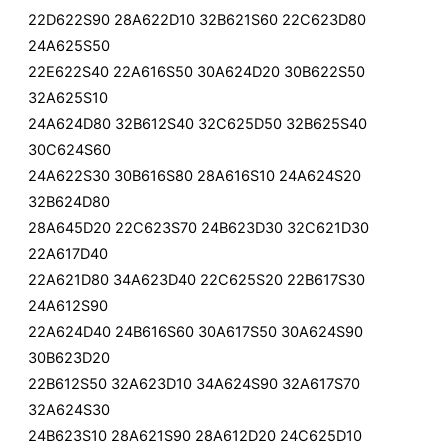
22D622S90 28A622D10 32B621S60 22C623D80
24A625S50
22E622S40 22A616S50 30A624D20 30B622S50
32A625S10
24A624D80 32B612S40 32C625D50 32B625S40
30C624S60
24A622S30 30B616S80 28A616S10 24A624S20
32B624D80
28A645D20 22C623S70 24B623D30 32C621D30
22A617D40
22A621D80 34A623D40 22C625S20 22B617S30
24A612S90
22A624D40 24B616S60 30A617S50 30A624S90
30B623D20
22B612S50 32A623D10 34A624S90 32A617S70
32A624S30
24B623S10 28A621S90 28A612D20 24C625D10