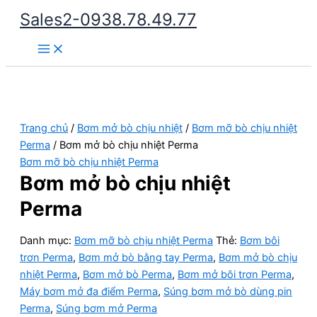
Nhảy
Sales2-0938.78.49.77
tới
Main
nội
Menu
dung
Trang chủ
/
Bơm mở bò chịu nhiệt
/
Bơm mỡ bò chịu nhiệt
Perma
/ Bơm mở bò chịu nhiệt Perma
Bơm mỡ bò chịu nhiệt Perma
Bơm mở bò chịu nhiệt
Perma
Danh mục:
Bơm mỡ bò chịu nhiệt Perma
Thẻ:
Bơm bôi
trơn Perma
,
Bơm mở bò bằng tay Perma
,
Bơm mở bò chịu
nhiệt Perma
,
Bơm mở bò Perma
,
Bơm mở bôi trơn Perma
,
Máy bơm mở đa điểm Perma
,
Súng bơm mở bò dùng pin
Perma
,
Súng bơm mở Perma