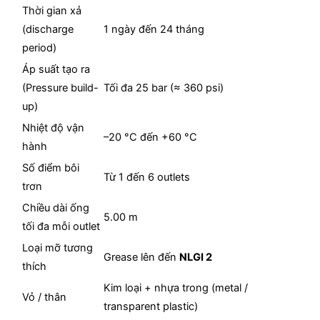
Thời gian xả
(discharge
1 ngày đến 24 tháng
period)
Áp suất tạo ra
(Pressure build-
Tối đa 25 bar (≈ 360 psi)
up)
Nhiệt độ vận
–20 °C đến +60 °C
hành
Số điểm bôi
Từ 1 đến 6 outlets
trơn
Chiều dài ống
5.00 m
tối đa mỗi outlet
Loại mỡ tương
Grease lên đến
NLGI 2
thích
Kim loại + nhựa trong (metal /
Vỏ / thân
transparent plastic)