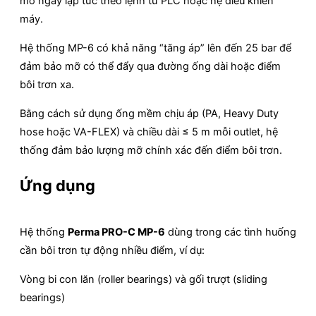
mỡ ngay lập tức theo lệnh từ PLC hoặc hệ điều khiển
máy.
Hệ thống MP-6 có khả năng “tăng áp” lên đến 25 bar để
đảm bảo mỡ có thể đẩy qua đường ống dài hoặc điểm
bôi trơn xa.
Bằng cách sử dụng ống mềm chịu áp (PA, Heavy Duty
hose hoặc VA-FLEX) và chiều dài ≤ 5 m mỗi outlet, hệ
thống đảm bảo lượng mỡ chính xác đến điểm bôi trơn.
Ứng dụng
Hệ thống
Perma PRO-C MP-6
dùng trong các tình huống
cần bôi trơn tự động nhiều điểm, ví dụ:
Vòng bi con lăn (roller bearings) và gối trượt (sliding
bearings)