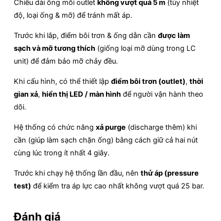
Chiều dài ống mỗi outlet
không vượt quá 5 m
(tùy nhiệt
độ, loại ống & mỡ) để tránh mất áp.
Trước khi lắp, điểm bôi trơn & ống dẫn cần
được làm
sạch và mỡ tương thích
(giống loại mỡ dùng trong LC
unit) để đảm bảo mỡ chảy đều.
Khi cấu hình, có thể thiết lập
điểm bôi trơn (outlet)
,
thời
gian xả
,
hiển thị LED / màn hình
để người vận hành theo
dõi.
Hệ thống có chức năng
xả purge
(discharge thêm) khi
cần (giúp làm sạch chặn ống) bằng cách giữ cả hai nút
cùng lúc trong ít nhất 4 giây.
Trước khi chạy hệ thống lần đầu, nên
thử áp (pressure
test)
để kiểm tra áp lực cao nhất không vượt quá 25 bar.
Đánh giá