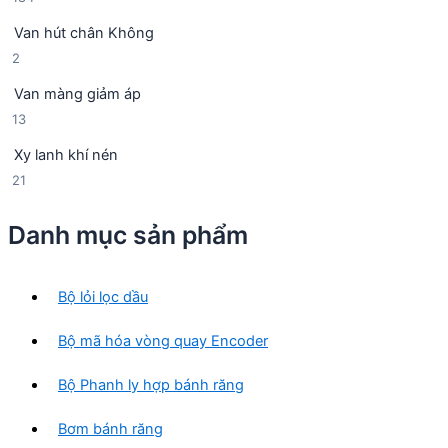
p
8
n
h
Van hút chân Không
4
p
ẩ
2
2
s
h
m
s
ả
ẩ
Van màng giảm áp
ả
n
m
1
13
n
p
3
p
h
Xy lanh khí nén
s
h
ẩ
2
21
ả
ẩ
m
1
n
m
s
p
Danh mục sản phẩm
ả
h
n
ẩ
p
m
Bộ lỏi lọc dầu
h
ẩ
Bộ mã hóa vòng quay Encoder
m
Bộ Phanh ly hợp bánh răng
Bơm bánh răng