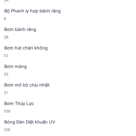
34
ả
p
4
n
h
Bộ Phanh ly hợp bánh răng
s
p
ẩ
8
8
ả
h
m
s
n
ẩ
Bơm bánh răng
ả
p
m
3
38
n
h
8
p
ẩ
Bơm hút chân không
s
h
m
1
10
ả
ẩ
0
n
m
Bơm màng
s
p
3
35
ả
h
5
n
ẩ
Bơm mở bò chịu nhiệt
s
p
m
3
31
ả
h
1
n
ẩ
Bơm Thủy Lực
s
p
m
1
109
ả
h
0
n
ẩ
Bóng Đèn Diệt khuẩn UV
9
p
m
1
108
s
h
0