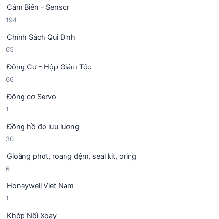
ả
ẩ
Cảm Biến - Sensor
8
n
m
1
194
s
p
9
ả
h
Chính Sách Qui Định
4
n
ẩ
6
65
s
p
m
5
ả
h
Động Cơ - Hộp Giảm Tốc
s
n
ẩ
6
66
ả
p
m
6
n
h
Động cơ Servo
s
p
ẩ
1
1
ả
h
m
s
n
ẩ
Đồng hồ đo lưu lượng
ả
p
m
3
30
n
h
0
p
ẩ
Gioăng phớt, roang đệm, seal kit, oring
s
h
m
6
6
ả
ẩ
s
n
m
Honeywell Viet Nam
ả
p
1
1
n
h
s
p
ẩ
Khớp Nối Xoay
ả