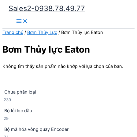
Nhảy
Sales2-0938.78.49.77
tới
Main
nội
Menu
dung
Trang chủ
/
Bơm Thủy Lực
/ Bơm Thủy lực Eaton
Bơm Thủy lực Eaton
Không tìm thấy sản phẩm nào khớp với lựa chọn của bạn.
Chưa phân loại
2
239
3
Bộ lỏi lọc dầu
9
2
29
s
9
ả
Bộ mã hóa vòng quay Encoder
s
n
3