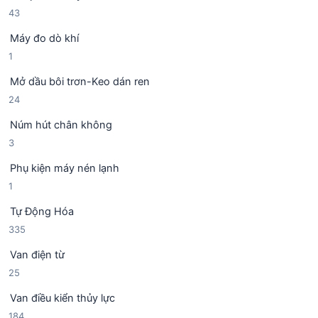
h
m
4
43
n
ẩ
3
p
m
Máy đo dò khí
s
h
1
1
ả
ẩ
s
n
m
Mở dầu bôi trơn-Keo dán ren
ả
p
2
24
n
h
4
p
ẩ
Núm hút chân không
s
h
m
3
3
ả
ẩ
s
n
m
Phụ kiện máy nén lạnh
ả
p
1
1
n
h
s
p
ẩ
Tự Động Hóa
ả
h
m
3
335
n
ẩ
3
p
m
Van điện từ
5
h
2
25
s
ẩ
5
ả
m
Van điều kiển thủy lực
s
n
1
184
ả