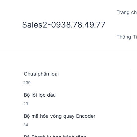
Nhảy
tới
Trang ch
nội
Sales2-0938.78.49.77
dung
Thông T
Chưa phân loại
2
239
3
Bộ lỏi lọc dầu
9
2
29
s
9
ả
Bộ mã hóa vòng quay Encoder
s
n
3
34
ả
p
4
n
h