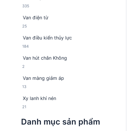
h
m
3
335
n
ẩ
3
p
m
Van điện từ
5
h
2
25
s
ẩ
5
ả
m
Van điều kiển thủy lực
s
n
1
184
ả
p
8
n
h
Van hút chân Không
4
p
ẩ
2
2
s
h
m
s
ả
ẩ
Van màng giảm áp
ả
n
m
1
13
n
p
3
p
h
Xy lanh khí nén
s
h
ẩ
2
21
ả
ẩ
m
1
n
m
Danh mục sản phẩm
s
p
ả
h