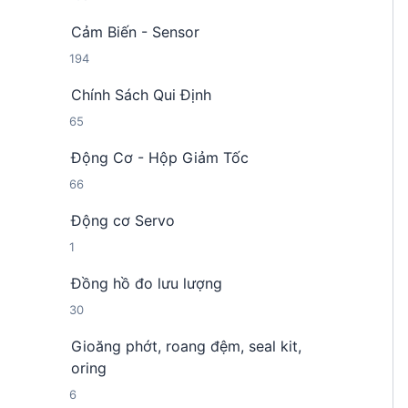
0
ả
ẩ
Cảm Biến - Sensor
8
n
m
1
194
s
p
9
ả
h
Chính Sách Qui Định
4
n
ẩ
6
65
s
p
m
5
ả
h
Động Cơ - Hộp Giảm Tốc
s
n
ẩ
6
66
ả
p
m
6
n
h
Động cơ Servo
s
p
ẩ
1
1
ả
h
m
s
n
ẩ
Đồng hồ đo lưu lượng
ả
p
m
3
30
n
h
0
p
ẩ
Gioăng phớt, roang đệm, seal kit,
s
h
m
oring
ả
ẩ
6
6
n
m