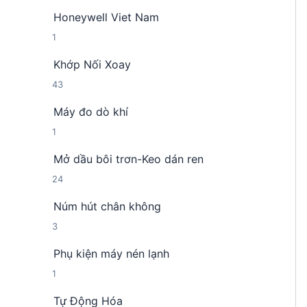
s
p
Honeywell Viet Nam
ả
h
1
1
n
ẩ
s
p
m
Khớp Nối Xoay
ả
h
4
43
n
ẩ
3
p
m
Máy đo dò khí
s
h
1
1
ả
ẩ
s
n
m
Mở dầu bôi trơn-Keo dán ren
ả
p
2
24
n
h
4
p
ẩ
Núm hút chân không
s
h
m
3
3
ả
ẩ
s
n
m
Phụ kiện máy nén lạnh
ả
p
1
1
n
h
s
p
ẩ
Tự Động Hóa
ả