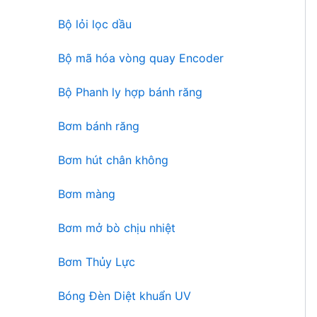
n
ẩ
Bộ lỏi lọc dầu
p
m
h
Bộ mã hóa vòng quay Encoder
ẩ
m
Bộ Phanh ly hợp bánh răng
Bơm bánh răng
Bơm hút chân không
Bơm màng
Bơm mở bò chịu nhiệt
Bơm Thủy Lực
Bóng Đèn Diệt khuẩn UV