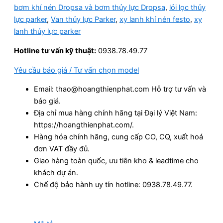
bơm khí nén Dropsa và bơm thủy lực Dropsa
,
lỏi lọc thủy
lực parker
,
Van thủy lực Parker
,
xy lanh khí nén festo
,
xy
lanh thủy lực parker
Hotline tư vấn kỹ thuật:
0938.78.49.77
Yêu cầu báo giá / Tư vấn chọn model
Email: thao@hoangthienphat.com Hỗ trợ tư vấn và
báo giá.
Địa chỉ mua hàng chính hãng tại Đại lý Việt Nam:
https://hoangthienphat.com/.
Hàng hóa chính hãng, cung cấp CO, CQ, xuất hoá
đơn VAT đầy đủ.
Giao hàng toàn quốc, ưu tiên kho & leadtime cho
khách dự án.
Chế độ bảo hành uy tín hotline: 0938.78.49.77.