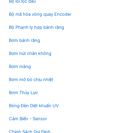
Bộ lỏi lọc dầu
p
m
h
Bộ mã hóa vòng quay Encoder
ẩ
m
Bộ Phanh ly hợp bánh răng
Bơm bánh răng
Bơm hút chân không
Bơm màng
Bơm mở bò chịu nhiệt
Bơm Thủy Lực
Bóng Đèn Diệt khuẩn UV
Cảm Biến - Sensor
Chính Sách Qui Định