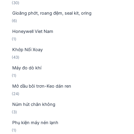
3
30
n
h
0
p
ẩ
Gioăng phớt, roang đệm, seal kit, oring
s
h
m
6
6
ả
ẩ
s
n
m
Honeywell Viet Nam
ả
p
1
1
n
h
s
p
ẩ
Khớp Nối Xoay
ả
h
m
4
43
n
ẩ
3
p
m
Máy đo dò khí
s
h
1
1
ả
ẩ
s
n
m
Mở dầu bôi trơn-Keo dán ren
ả
p
2
24
n
h
4
p
ẩ
Núm hút chân không
s
h
m
3
3
ả
ẩ
s
n
m
Phụ kiện máy nén lạnh
ả
p
1
1
n
h