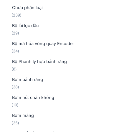
Chưa phân loại
2
239
3
Bộ lỏi lọc dầu
9
2
29
s
9
ả
Bộ mã hóa vòng quay Encoder
s
n
3
34
ả
p
4
n
h
Bộ Phanh ly hợp bánh răng
s
p
ẩ
8
8
ả
h
m
s
n
ẩ
Bơm bánh răng
ả
p
m
3
38
n
h
8
p
ẩ
Bơm hút chân không
s
h
m
1
10
ả
ẩ
0
n
m
Bơm màng
s
p
3
35
ả
h
5
n
ẩ