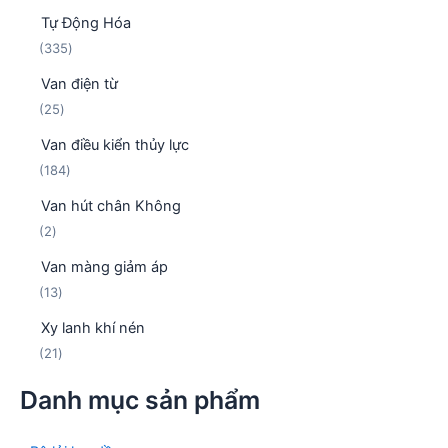
s
p
ẩ
Tự Động Hóa
ả
h
m
3
335
n
ẩ
3
p
m
Van điện từ
5
h
2
25
s
ẩ
5
ả
m
Van điều kiển thủy lực
s
n
1
184
ả
p
8
n
h
Van hút chân Không
4
p
ẩ
2
2
s
h
m
s
ả
ẩ
Van màng giảm áp
ả
n
m
1
13
n
p
3
p
h
Xy lanh khí nén
s
h
ẩ
2
21
ả
ẩ
m
1
n
m
Danh mục sản phẩm
s
p
ả
h
n
ẩ