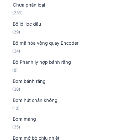
Chưa phân loại
2
239
3
Bộ lỏi lọc dầu
9
2
29
s
9
ả
Bộ mã hóa vòng quay Encoder
s
n
3
34
ả
p
4
n
h
Bộ Phanh ly hợp bánh răng
s
p
ẩ
8
8
ả
h
m
s
n
ẩ
Bơm bánh răng
ả
p
m
3
38
n
h
8
p
ẩ
Bơm hút chân không
s
h
m
1
10
ả
ẩ
0
n
m
Bơm màng
s
p
3
35
ả
h
5
n
ẩ
Bơm mở bò chịu nhiệt
s