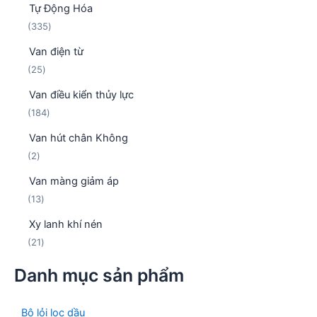
ẩ
Tự Động Hóa
ả
h
m
3
335
n
ẩ
3
p
m
Van điện từ
5
h
2
25
s
ẩ
5
ả
m
Van điều kiển thủy lực
s
n
1
184
ả
p
8
n
h
Van hút chân Không
4
p
ẩ
2
2
s
h
m
s
ả
ẩ
Van màng giảm áp
ả
n
m
1
13
n
p
3
p
h
Xy lanh khí nén
s
h
ẩ
2
21
ả
ẩ
m
1
n
m
Danh mục sản phẩm
s
p
ả
h
n
ẩ
Bộ lỏi lọc dầu
p