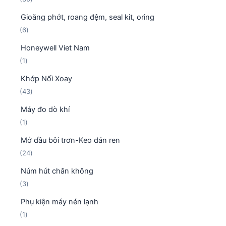
h
0
p
ẩ
Gioăng phớt, roang đệm, seal kit, oring
s
h
m
6
6
ả
ẩ
s
n
m
Honeywell Viet Nam
ả
p
1
1
n
h
s
p
ẩ
Khớp Nối Xoay
ả
h
m
4
43
n
ẩ
3
p
m
Máy đo dò khí
s
h
1
1
ả
ẩ
s
n
m
Mở dầu bôi trơn-Keo dán ren
ả
p
2
24
n
h
4
p
ẩ
Núm hút chân không
s
h
m
3
3
ả
ẩ
s
n
m
Phụ kiện máy nén lạnh
ả
p
1
1
n
h
s
p