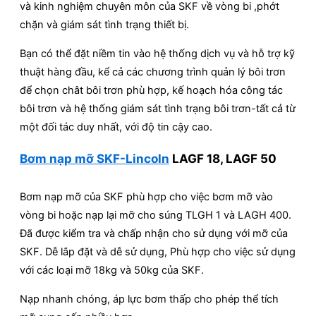
và kinh nghiệm chuyên môn của SKF về vòng bi ,phớt
chặn và giám sát tình trạng thiết bị.
Bạn có thể đặt niềm tin vào hệ thống dịch vụ và hỗ trợ kỹ
thuật hàng đầu, kể cả các chương trình quản lý bôi trơn
để chọn chât bôi trơn phù hợp, kế hoạch hóa công tác
bôi trơn và hệ thống giám sát tình trạng bôi trơn-tất cả từ
một đối tác duy nhất, với độ tin cậy cao.
Bơm nạp mỡ SKF-Lincoln
LAGF 18, LAGF 50
Bơm nạp mỡ của SKF phù hợp cho việc bơm mỡ vào
vòng bi hoặc nạp lại mỡ cho súng TLGH 1 và LAGH 400.
Đã được kiểm tra và chấp nhận cho sử dụng với mỡ của
SKF. Dễ lắp đặt và dễ sử dụng, Phù hợp cho việc sử dụng
với các loại mỡ 18kg và 50kg của SKF.
Nạp nhanh chóng, áp lực bơm thấp cho phép thể tích