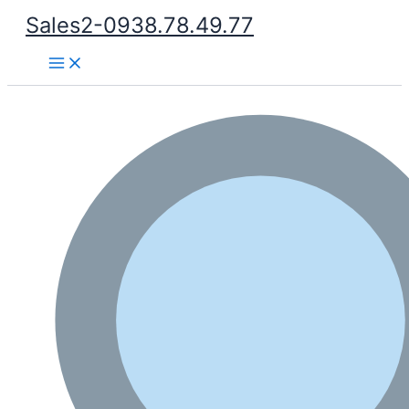
Nhảy
Sales2-0938.78.49.77
tới
Main
nội
Menu
dung