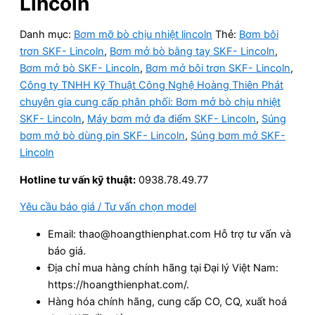
Lincoln
Danh mục:
Bơm mỡ bò chịu nhiệt lincoln
Thẻ:
Bơm bôi
trơn SKF- Lincoln
,
Bơm mở bò bằng tay SKF- Lincoln
,
Bơm mở bò SKF- Lincoln
,
Bơm mở bôi trơn SKF- Lincoln
,
Công ty TNHH Kỹ Thuật Công Nghệ Hoàng Thiên Phát
chuyên gia cung cấp phân phối: Bơm mở bò chịu nhiệt
SKF- Lincoln
,
Máy bơm mở đa điểm SKF- Lincoln
,
Súng
bơm mở bò dùng pin SKF- Lincoln
,
Súng bơm mở SKF-
Lincoln
Hotline tư vấn kỹ thuật:
0938.78.49.77
Yêu cầu báo giá / Tư vấn chọn model
Email: thao@hoangthienphat.com Hỗ trợ tư vấn và
báo giá.
Địa chỉ mua hàng chính hãng tại Đại lý Việt Nam:
https://hoangthienphat.com/.
Hàng hóa chính hãng, cung cấp CO, CQ, xuất hoá