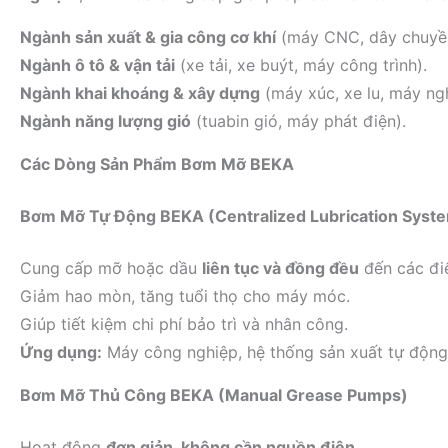
Ngành sản xuất & gia công cơ khí
(máy CNC, dây chuyền
Ngành ô tô & vận tải
(xe tải, xe buýt, máy công trình).
Ngành khai khoáng & xây dựng
(máy xúc, xe lu, máy ngh
Ngành năng lượng gió
(tuabin gió, máy phát điện).
Các Dòng Sản Phẩm Bơm Mỡ BEKA
Bơm Mỡ Tự Động BEKA (Centralized Lubrication Syst
Cung cấp mỡ hoặc dầu
liên tục và đồng đều
đến các điể
Giảm hao mòn, tăng tuổi thọ cho máy móc.
Giúp tiết kiệm chi phí bảo trì và nhân công.
Ứng dụng:
Máy công nghiệp, hệ thống sản xuất tự động,
Bơm Mỡ Thủ Công BEKA (Manual Grease Pumps)
Hoạt động
đơn giản, không cần nguồn điện
.