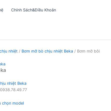
hệ
Chính Sách&Điều Khoản
hịu nhiệt
/
Bơm mỡ bò chịu nhiệt Beka
/ Bơm mỡ bôi
eka
eka
ịu nhiệt Beka
0938.78.49.77
n chọn model