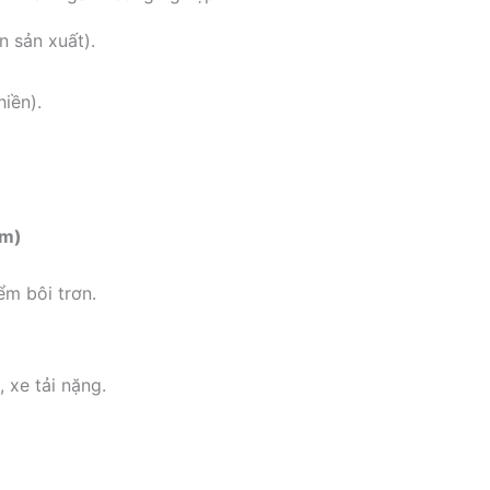
 sản xuất).
iền).
em)
m bôi trơn.
 xe tải nặng.