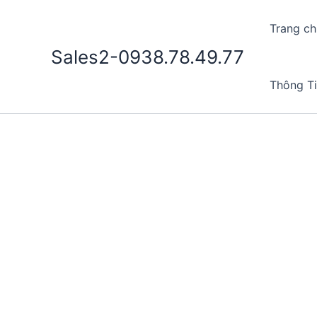
Nhảy
tới
Trang ch
nội
Sales2-0938.78.49.77
dung
Thông T