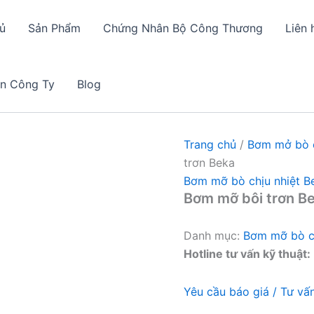
ủ
Sản Phẩm
Chứng Nhân Bộ Công Thương
Liên 
in Công Ty
Blog
Trang chủ
/
Bơm mở bò c
trơn Beka
Bơm mỡ bò chịu nhiệt B
Bơm mỡ bôi trơn B
Danh mục:
Bơm mỡ bò ch
Hotline tư vấn kỹ thuật:
Yêu cầu báo giá / Tư vấ