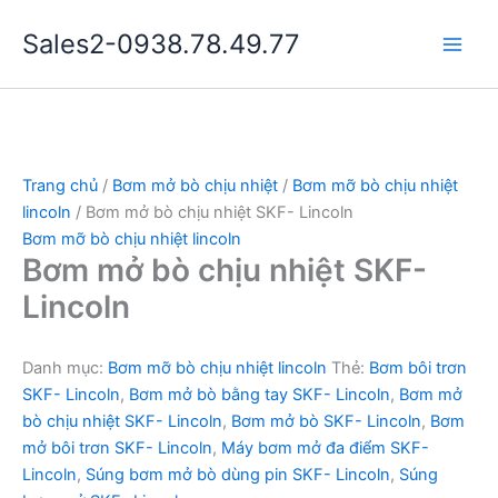
Nhảy
Sales2-0938.78.49.77
tới
Main
nội
dung
Men
Trang chủ
/
Bơm mở bò chịu nhiệt
/
Bơm mỡ bò chịu nhiệt
lincoln
/ Bơm mở bò chịu nhiệt SKF- Lincoln
Bơm mỡ bò chịu nhiệt lincoln
Bơm mở bò chịu nhiệt SKF-
Lincoln
Danh mục:
Bơm mỡ bò chịu nhiệt lincoln
Thẻ:
Bơm bôi trơn
SKF- Lincoln
,
Bơm mở bò bằng tay SKF- Lincoln
,
Bơm mở
bò chịu nhiệt SKF- Lincoln
,
Bơm mở bò SKF- Lincoln
,
Bơm
mở bôi trơn SKF- Lincoln
,
Máy bơm mở đa điểm SKF-
Lincoln
,
Súng bơm mở bò dùng pin SKF- Lincoln
,
Súng