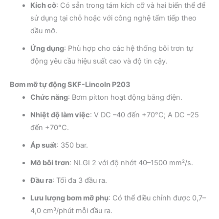
Kích cỡ
: Có sẵn trong tám kích cỡ và hai biến thể để
sử dụng tại chỗ hoặc với công nghệ tấm tiếp theo
dầu mỡ.
Ứng dụng
: Phù hợp cho các hệ thống bôi trơn tự
động yêu cầu hiệu suất cao và độ tin cậy.
Bơm mỡ tự động SKF-Lincoln P203
Chức năng
: Bơm pitton hoạt động bằng điện.
Nhiệt độ làm việc
: V DC –40 đến +70°C; A DC –25
đến +70°C.
Áp suất
: 350 bar.
Mỡ bôi trơn
: NLGI 2 với độ nhớt 40–1500 mm²/s.
Đầu ra
: Tối đa 3 đầu ra.
Lưu lượng bơm mỡ phụ
: Có thể điều chỉnh được 0,7–
4,0 cm³/phút mỗi đầu ra.