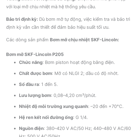
với loại mỡ chịu nhiệt mà hệ thống yêu cầu.
Bảo trì định kỳ:
Dù bơm mỡ tự động, việc kiểm tra và bảo trì
định kỳ vẫn cần thiết để đảm bảo hiệu suất tối ưu.
Các dòng sản phẩm
Bơm mỡ chịu nhiệt SKF-Lincoln:
Bơm mỡ SKF-Lincoln P205
Chức năng
: Bơm piston hoạt động bằng điện.
Chất được bơm
: Mỡ có NLGI 2; dầu có độ nhớt.
Số đầu ra
: 1 đến 5.
Lưu lượng bơm
: 0,08–4,20 cm³/phút.
Nhiệt độ môi trường xung quanh
: –20 đến +70°C.
Hệ ren kết nối đường ống
: G 1/4.
Nguồn điện
: 380–420 V AC/50 Hz; 440–480 V AC/60
Hz; 500 V AC/50Hz.