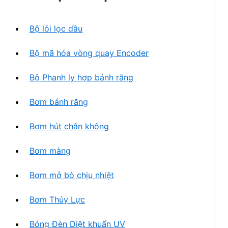
h
n
ẩ
p
m
Bộ lỏi lọc dầu
h
ẩ
Bộ mã hóa vòng quay Encoder
m
Bộ Phanh ly hợp bánh răng
Bơm bánh răng
Bơm hút chân không
Bơm màng
Bơm mở bò chịu nhiệt
Bơm Thủy Lực
Bóng Đèn Diệt khuẩn UV