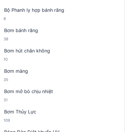
4
n
h
Bộ Phanh ly hợp bánh răng
s
p
ẩ
8
8
ả
h
m
s
n
ẩ
Bơm bánh răng
ả
p
m
3
38
n
h
8
p
ẩ
Bơm hút chân không
s
h
m
1
10
ả
ẩ
0
n
m
Bơm màng
s
p
3
35
ả
h
5
n
ẩ
Bơm mở bò chịu nhiệt
s
p
m
3
31
ả
h
1
n
ẩ
Bơm Thủy Lực
s
p
m
1
109
ả
h
0
n
ẩ