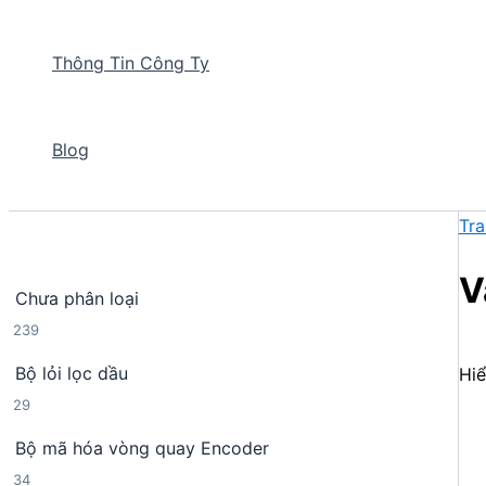
Thông Tin Công Ty
Blog
Tra
V
Chưa phân loại
2
239
3
Bộ lỏi lọc dầu
Hiể
9
2
29
s
9
ả
Bộ mã hóa vòng quay Encoder
s
n
3
34
ả
p