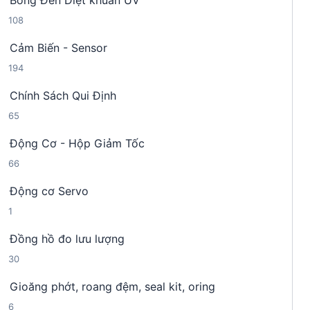
Bóng Đèn Diệt khuẩn UV
9
p
m
1
108
s
h
0
ả
ẩ
Cảm Biến - Sensor
8
n
m
1
194
s
p
9
ả
h
Chính Sách Qui Định
4
n
ẩ
6
65
s
p
m
5
ả
h
Động Cơ - Hộp Giảm Tốc
s
n
ẩ
6
66
ả
p
m
6
n
h
Động cơ Servo
s
p
ẩ
1
1
ả
h
m
s
n
ẩ
Đồng hồ đo lưu lượng
ả
p
m
3
30
n
h
0
p
ẩ
Gioăng phớt, roang đệm, seal kit, oring
s
h
m
6
6
ả
ẩ