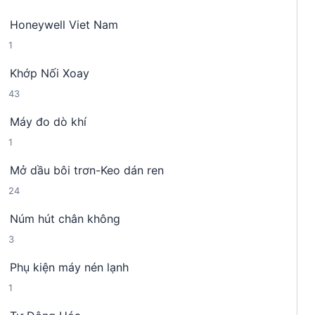
s
n
m
Honeywell Viet Nam
ả
p
1
1
n
h
s
p
ẩ
Khớp Nối Xoay
ả
h
m
4
43
n
ẩ
3
p
m
Máy đo dò khí
s
h
1
1
ả
ẩ
s
n
m
Mở dầu bôi trơn-Keo dán ren
ả
p
2
24
n
h
4
p
ẩ
Núm hút chân không
s
h
m
3
3
ả
ẩ
s
n
m
Phụ kiện máy nén lạnh
ả
p
1
1
n
h
s
p
ẩ