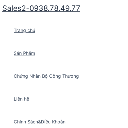
Nhảy
Sales2-0938.78.49.77
tới
nội
dung
Trang chủ
Sản Phẩm
Chứng Nhân Bộ Công Thương
Liên hệ
Chính Sách&Điều Khoản