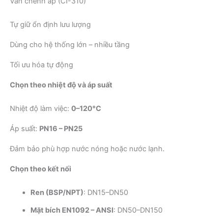
Van chênh áp (CI-310)
Tự giữ ổn định lưu lượng
Dùng cho hệ thống lớn – nhiều tầng
Tối ưu hóa tự động
Chọn theo nhiệt độ và áp suất
Nhiệt độ làm việc:
0–120°C
Áp suất:
PN16 – PN25
Đảm bảo phù hợp nước nóng hoặc nước lạnh.
Chọn theo kết nối
Ren (BSP/NPT)
: DN15–DN50
Mặt bích EN1092 – ANSI
: DN50–DN150