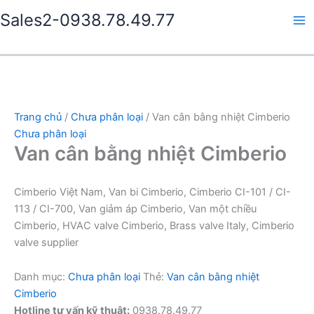
Nhảy
Sales2-0938.78.49.77
tới
Ma
nội
dung
Me
Trang chủ
/
Chưa phân loại
/ Van cân bằng nhiệt Cimberio
Chưa phân loại
Van cân bằng nhiệt Cimberio
Cimberio Việt Nam, Van bi Cimberio, Cimberio CI-101 / CI-
113 / CI-700, Van giảm áp Cimberio, Van một chiều
Cimberio, HVAC valve Cimberio, Brass valve Italy, Cimberio
valve supplier
Danh mục:
Chưa phân loại
Thẻ:
Van cân bằng nhiệt
Cimberio
Hotline tư vấn kỹ thuật:
0938.78.49.77