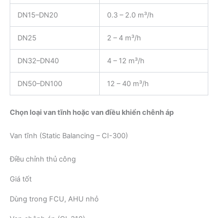
DN15–DN20
0.3 – 2.0 m³/h
DN25
2 – 4 m³/h
DN32–DN40
4 – 12 m³/h
DN50–DN100
12 – 40 m³/h
Chọn loại van tĩnh hoặc van điều khiển chênh áp
Van tĩnh (Static Balancing – CI-300)
Điều chỉnh thủ công
Giá tốt
Dùng trong FCU, AHU nhỏ