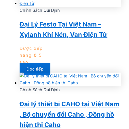
Chính Sách Qui Định
Đại Lý Festo Tại Việt Nam –
Xylanh Khí Nén, Van Điện Từ
Được xếp
hạng
0
5
sao
Đọc tiếp
Chính Sách Qui Định
Đại lý thiết bị CAHO tại Việt Nam
, Bộ chuyển đổi Caho , Đồng hồ
hiện thị Caho