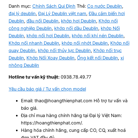
Danh mục:
Chính Sách Qui Định
Thẻ:
Co nước Deublin
,
đại lý deublin
,
Đại Lý Deublin việt nam
,
Đầu cảm biến hơi
Deublin
,
đầu nối Deublin
,
khớp hơi Deublin
,
Khớp nối
công nghiệp Deublin
,
khớp nối dầu Deublin
,
khớp Nối
Deublin
,
khớp nối hơi Deublin
,
khớp nối khí nén Deublin
,
Khớp nối nhanh Deublin
,
khớp nối nhớt Deublin
,
Khớp nối
quay Deublin
,
khớp nối thủy lực Deublin
,
Khớp nối trục
Deublin
,
Khớp Nối Xoay Deublin
,
Ống kết nối Deublin
,
xi
nhông Deublin
Hotline tư vấn kỹ thuật:
0938.78.49.77
Yêu cầu báo giá / Tư vấn chọn model
Email: thao@hoangthienphat.com Hỗ trợ tư vấn và
báo giá.
Địa chỉ mua hàng chính hãng tại Đại lý Việt Nam:
https://hoangthienphat.com/.
Hàng hóa chính hãng, cung cấp CO, CQ, xuất hoá
đơn VAT đầy đủ.