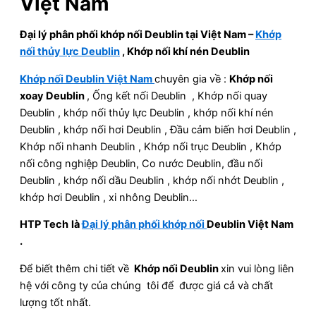
Việt Nam
Đại lý phân phối khớp nối Deublin tại Việt Nam –
Khớp
nối thủy lực Deublin
, Khớp nối khí nén Deublin
Khớp nối Deublin Việt Nam
chuyên gia về :
Khớp nối
xoay Deublin
, Ống kết nối Deublin , Khớp nối quay
Deublin , khớp nối thủy lực Deublin , khớp nối khí nén
Deublin , khớp nối hơi Deublin , Đầu cảm biến hơi Deublin ,
Khớp nối nhanh Deublin , Khớp nối trục Deublin , Khớp
nối công nghiệp Deublin, Co nước Deublin, đầu nối
Deublin , khớp nối dầu Deublin , khớp nối nhớt Deublin ,
khớp hơi Deublin , xi nhông Deublin…
HTP Tech
là
Đại lý phân phối khớp nối
Deublin Việt Nam
.
Để biết thêm chi tiết về
Khớp nối Deublin
xin vui lòng liên
hệ với công ty của chúng tôi để được giá cả và chất
lượng tốt nhất.