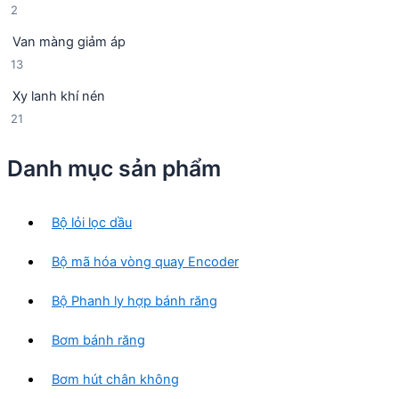
2
2
s
h
m
s
ả
ẩ
Van màng giảm áp
ả
n
m
1
13
n
p
3
p
h
Xy lanh khí nén
s
h
ẩ
2
21
ả
ẩ
m
1
n
m
s
p
Danh mục sản phẩm
ả
h
n
ẩ
p
m
Bộ lỏi lọc dầu
h
ẩ
Bộ mã hóa vòng quay Encoder
m
Bộ Phanh ly hợp bánh răng
Bơm bánh răng
Bơm hút chân không