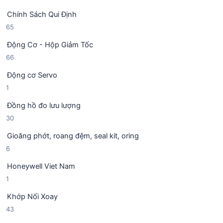
9
ả
h
Chính Sách Qui Định
4
n
ẩ
6
65
s
p
m
5
ả
h
Động Cơ - Hộp Giảm Tốc
s
n
ẩ
6
66
ả
p
m
6
n
h
Động cơ Servo
s
p
ẩ
1
1
ả
h
m
s
n
ẩ
Đồng hồ đo lưu lượng
ả
p
m
3
30
n
h
0
p
ẩ
Gioăng phớt, roang đệm, seal kit, oring
s
h
m
6
6
ả
ẩ
s
n
m
Honeywell Viet Nam
ả
p
1
1
n
h
s
p
ẩ
Khớp Nối Xoay
ả
h
m
4
43
n
ẩ
3
p
m