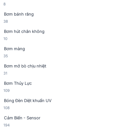
8
8
ả
h
m
s
n
ẩ
Bơm bánh răng
ả
p
m
3
38
n
h
8
p
ẩ
Bơm hút chân không
s
h
m
1
10
ả
ẩ
0
n
m
Bơm màng
s
p
3
35
ả
h
5
n
ẩ
Bơm mở bò chịu nhiệt
s
p
m
3
31
ả
h
1
n
ẩ
Bơm Thủy Lực
s
p
m
1
109
ả
h
0
n
ẩ
Bóng Đèn Diệt khuẩn UV
9
p
m
1
108
s
h
0
ả
ẩ
Cảm Biến - Sensor
8
n
m
1
194
s
p