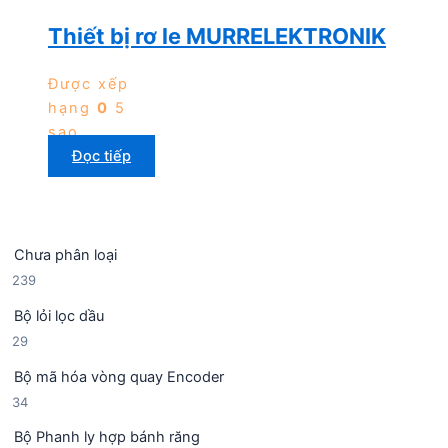
Thiết bị rơ le MURRELEKTRONIK
Được xếp
hạng
0
5
sao
Đọc tiếp
Chưa phân loại
2
239
3
Bộ lỏi lọc dầu
9
2
29
s
9
ả
Bộ mã hóa vòng quay Encoder
s
n
3
34
ả
p
4
n
h
Bộ Phanh ly hợp bánh răng
s
p
ẩ