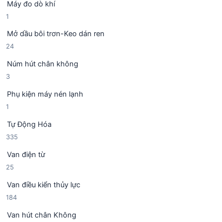
Máy đo dò khí
s
h
1
1
ả
ẩ
s
n
m
Mở dầu bôi trơn-Keo dán ren
ả
p
2
24
n
h
4
p
ẩ
Núm hút chân không
s
h
m
3
3
ả
ẩ
s
n
m
Phụ kiện máy nén lạnh
ả
p
1
1
n
h
s
p
ẩ
Tự Động Hóa
ả
h
m
3
335
n
ẩ
3
p
m
Van điện từ
5
h
2
25
s
ẩ
5
ả
m
Van điều kiển thủy lực
s
n
1
184
ả
p
8
n
h
Van hút chân Không
4
p
ẩ