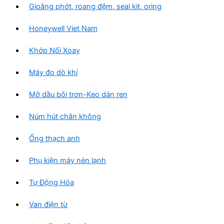
Gioăng phớt, roang đệm, seal kit, oring
Honeywell Viet Nam
Khớp Nối Xoay
Máy đo dò khí
Mở dầu bôi trơn-Keo dán ren
Núm hút chân không
Ống thạch anh
Phụ kiện máy nén lạnh
Tự Động Hóa
Van điện từ