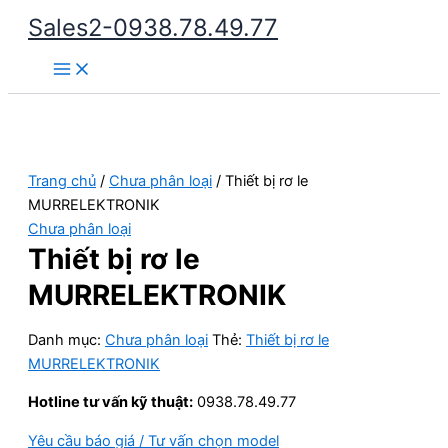
Nhảy
Sales2-0938.78.49.77
tới
Main
nội
Menu
dung
Trang chủ
/
Chưa phân loại
/ Thiết bị rơ le
MURRELEKTRONIK
Chưa phân loại
Thiết bị rơ le
MURRELEKTRONIK
Danh mục:
Chưa phân loại
Thẻ:
Thiết bị rơ le
MURRELEKTRONIK
Hotline tư vấn kỹ thuật:
0938.78.49.77
Yêu cầu báo giá / Tư vấn chọn model