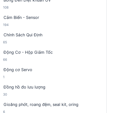
Bóng Đèn Diệt khuẩn UV
9
p
m
1
108
s
h
0
ả
ẩ
Cảm Biến - Sensor
8
n
m
1
194
s
p
9
ả
h
Chính Sách Qui Định
4
n
ẩ
6
65
s
p
m
5
ả
h
Động Cơ - Hộp Giảm Tốc
s
n
ẩ
6
66
ả
p
m
6
n
h
Động cơ Servo
s
p
ẩ
1
1
ả
h
m
s
n
ẩ
Đồng hồ đo lưu lượng
ả
p
m
3
30
n
h
0
p
ẩ
Gioăng phớt, roang đệm, seal kit, oring
s
h
m
6
6
ả
ẩ