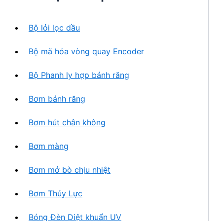
h
n
ẩ
p
m
Bộ lỏi lọc dầu
h
ẩ
Bộ mã hóa vòng quay Encoder
m
Bộ Phanh ly hợp bánh răng
Bơm bánh răng
Bơm hút chân không
Bơm màng
Bơm mở bò chịu nhiệt
Bơm Thủy Lực
Bóng Đèn Diệt khuẩn UV