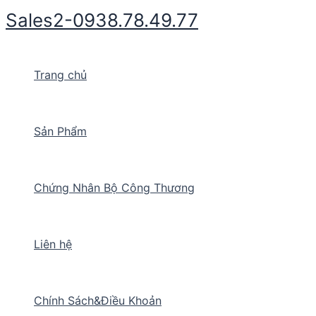
Nhảy
Sales2-0938.78.49.77
tới
nội
dung
Trang chủ
Sản Phẩm
Chứng Nhân Bộ Công Thương
Liên hệ
Chính Sách&Điều Khoản