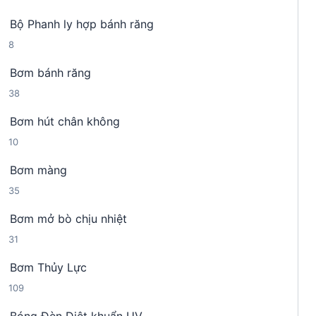
4
n
h
Bộ Phanh ly hợp bánh răng
s
p
ẩ
8
8
ả
h
m
s
n
ẩ
Bơm bánh răng
ả
p
m
3
38
n
h
8
p
ẩ
Bơm hút chân không
s
h
m
1
10
ả
ẩ
0
n
m
Bơm màng
s
p
3
35
ả
h
5
n
ẩ
Bơm mở bò chịu nhiệt
s
p
m
3
31
ả
h
1
n
ẩ
Bơm Thủy Lực
s
p
m
1
109
ả
h
0
n
ẩ