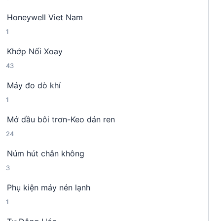
s
n
m
Honeywell Viet Nam
ả
p
1
1
n
h
s
p
ẩ
Khớp Nối Xoay
ả
h
m
4
43
n
ẩ
3
p
m
Máy đo dò khí
s
h
1
1
ả
ẩ
s
n
m
Mở dầu bôi trơn-Keo dán ren
ả
p
2
24
n
h
4
p
ẩ
Núm hút chân không
s
h
m
3
3
ả
ẩ
s
n
m
Phụ kiện máy nén lạnh
ả
p
1
1
n
h
s
p
ẩ