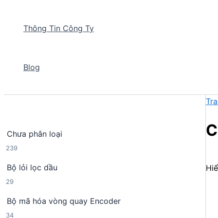
Thông Tin Công Ty
Blog
Tra
C
Chưa phân loại
2
239
3
Bộ lỏi lọc dầu
Hiể
9
2
29
s
9
ả
Bộ mã hóa vòng quay Encoder
s
n
3
34
ả
p