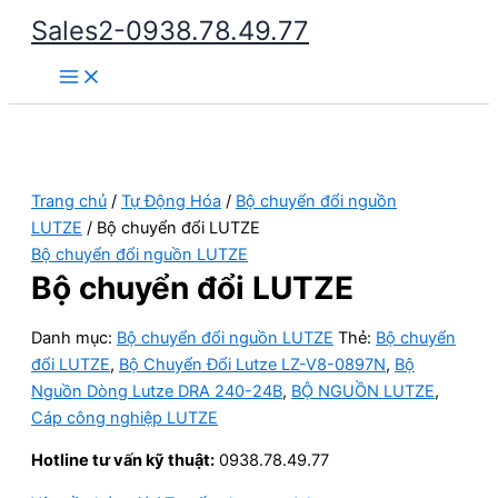
Nhảy
Sales2-0938.78.49.77
tới
Main
nội
Menu
dung
Trang chủ
/
Tự Động Hóa
/
Bộ chuyển đổi nguồn
LUTZE
/ Bộ chuyển đổi LUTZE
Bộ chuyển đổi nguồn LUTZE
Bộ chuyển đổi LUTZE
Danh mục:
Bộ chuyển đổi nguồn LUTZE
Thẻ:
Bộ chuyển
đổi LUTZE
,
Bộ Chuyển Đổi Lutze LZ-V8-0897N
,
Bộ
Nguồn Dòng Lutze DRA 240-24B
,
BỘ NGUỒN LUTZE
,
Cáp công nghiệp LUTZE
Hotline tư vấn kỹ thuật:
0938.78.49.77