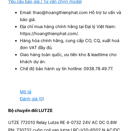
Yêu cầu báo giá / Tư vấn chọn model
Email: thao@hoangthienphat.com Hỗ trợ tư vấn và
báo giá.
Địa chỉ mua hàng chính hãng tại Đại lý Việt Nam:
https://hoangthienphat.com/.
Hàng hóa chính hãng, cung cấp CO, CQ, xuất hoá
đơn VAT đầy đủ.
Giao hàng toàn quốc, ưu tiên kho & leadtime cho
khách dự án.
Chế độ bảo hành uy tín hotline: 0938.78.49.77.
Mô tả
Đánh giá (0)
Bộ chuyển đổi LUTZE
UTZE 772010 Relay Lutze RE 4-0732 24V AC DC 0.8W
PN: 730732 cuộn coil van lutze LRC-V10-6502 N AC/DC