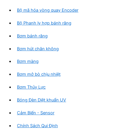
ẩ
Bộ mã hóa vòng quay Encoder
m
Bộ Phanh ly hợp bánh răng
Bơm bánh răng
Bơm hút chân không
Bơm màng
Bơm mở bò chịu nhiệt
Bơm Thủy Lực
Bóng Đèn Diệt khuẩn UV
Cảm Biến - Sensor
Chính Sách Qui Định