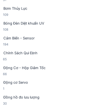
h
1
n
ẩ
Bơm Thủy Lực
s
p
m
1
109
ả
h
0
n
ẩ
Bóng Đèn Diệt khuẩn UV
9
p
m
1
108
s
h
0
ả
ẩ
Cảm Biến - Sensor
8
n
m
1
194
s
p
9
ả
h
Chính Sách Qui Định
4
n
ẩ
6
65
s
p
m
5
ả
h
Động Cơ - Hộp Giảm Tốc
s
n
ẩ
6
66
ả
p
m
6
n
h
Động cơ Servo
s
p
ẩ
1
1
ả
h
m
s
n
ẩ
Đồng hồ đo lưu lượng
ả
p
m
3
30
n
h
0
p