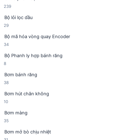
2
239
3
Bộ lỏi lọc dầu
9
2
29
s
9
ả
Bộ mã hóa vòng quay Encoder
s
n
3
34
ả
p
4
n
h
Bộ Phanh ly hợp bánh răng
s
p
ẩ
8
8
ả
h
m
s
n
ẩ
Bơm bánh răng
ả
p
m
3
38
n
h
8
p
ẩ
Bơm hút chân không
s
h
m
1
10
ả
ẩ
0
n
m
Bơm màng
s
p
3
35
ả
h
5
n
ẩ
Bơm mở bò chịu nhiệt
s
p
m
3
31
ả