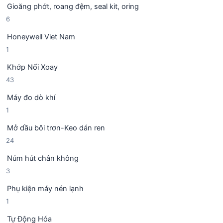
ẩ
Gioăng phớt, roang đệm, seal kit, oring
s
h
m
6
6
ả
ẩ
s
n
m
Honeywell Viet Nam
ả
p
1
1
n
h
s
p
ẩ
Khớp Nối Xoay
ả
h
m
4
43
n
ẩ
3
p
m
Máy đo dò khí
s
h
1
1
ả
ẩ
s
n
m
Mở dầu bôi trơn-Keo dán ren
ả
p
2
24
n
h
4
p
ẩ
Núm hút chân không
s
h
m
3
3
ả
ẩ
s
n
m
Phụ kiện máy nén lạnh
ả
p
1
1
n
h
s
p
ẩ
Tự Động Hóa
ả
h