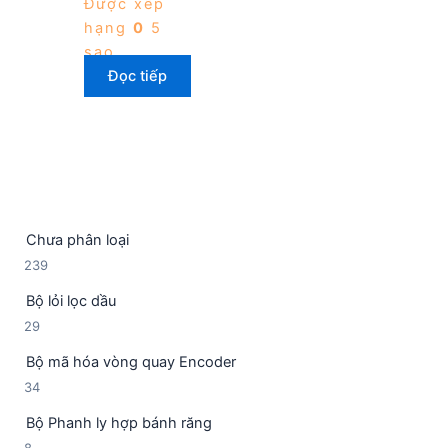
Được xếp
hạng
0
5
sao
Đọc tiếp
Chưa phân loại
2
239
3
Bộ lỏi lọc dầu
9
2
29
s
9
ả
Bộ mã hóa vòng quay Encoder
s
n
3
34
ả
p
4
n
h
Bộ Phanh ly hợp bánh răng
s
p
ẩ
8