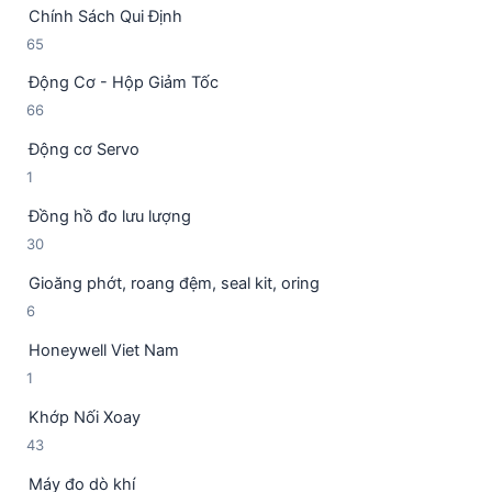
ả
h
Chính Sách Qui Định
5
n
ẩ
6
65
s
p
m
5
ả
h
Động Cơ - Hộp Giảm Tốc
s
n
ẩ
6
66
ả
p
m
6
n
h
Động cơ Servo
s
p
ẩ
1
1
ả
h
m
s
n
ẩ
Đồng hồ đo lưu lượng
ả
p
m
3
30
n
h
0
p
ẩ
Gioăng phớt, roang đệm, seal kit, oring
s
h
m
6
6
ả
ẩ
s
n
m
Honeywell Viet Nam
ả
p
1
1
n
h
s
p
ẩ
Khớp Nối Xoay
ả
h
m
4
43
n
ẩ
3
p
m
Máy đo dò khí
s