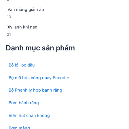
m
s
ả
ẩ
Van màng giảm áp
ả
n
m
1
13
n
p
3
p
h
Xy lanh khí nén
s
h
ẩ
2
21
ả
ẩ
m
1
n
m
Danh mục sản phẩm
s
p
ả
h
n
ẩ
p
Bộ lỏi lọc dầu
m
h
ẩ
Bộ mã hóa vòng quay Encoder
m
Bộ Phanh ly hợp bánh răng
Bơm bánh răng
Bơm hút chân không
Bơm màng