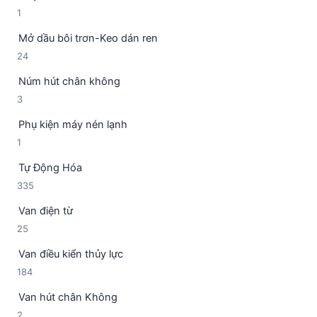
h
1
1
ả
ẩ
s
n
m
Mở dầu bôi trơn-Keo dán ren
ả
p
2
24
n
h
4
p
ẩ
Núm hút chân không
s
h
m
3
3
ả
ẩ
s
n
m
Phụ kiện máy nén lạnh
ả
p
1
1
n
h
s
p
ẩ
Tự Động Hóa
ả
h
m
3
335
n
ẩ
3
p
m
Van điện từ
5
h
2
25
s
ẩ
5
ả
m
Van điều kiển thủy lực
s
n
1
184
ả
p
8
n
h
Van hút chân Không
4
p
ẩ
2
2
s
h