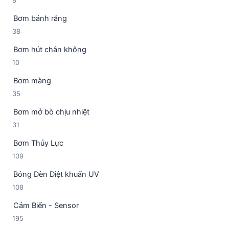
8
ả
h
m
s
n
ẩ
Bơm bánh răng
ả
p
m
3
38
n
h
8
p
ẩ
Bơm hút chân không
s
h
m
1
10
ả
ẩ
0
n
m
Bơm màng
s
p
3
35
ả
h
5
n
ẩ
Bơm mở bò chịu nhiệt
s
p
m
3
31
ả
h
1
n
ẩ
Bơm Thủy Lực
s
p
m
1
109
ả
h
0
n
ẩ
Bóng Đèn Diệt khuẩn UV
9
p
m
1
108
s
h
0
ả
ẩ
Cảm Biến - Sensor
8
n
m
1
195
s
p
9