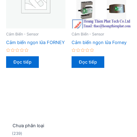
Cảm Biến - Sensor
Cảm Biến - Sensor
Cảm biến ngọn lửa FORNEY
Cảm biến ngọn lửa Forney
Được
Được
xếp
xếp
Đọc tiếp
Đọc tiếp
hạng
hạng
0
0
5
5
sao
sao
Chưa phân loại
2
239