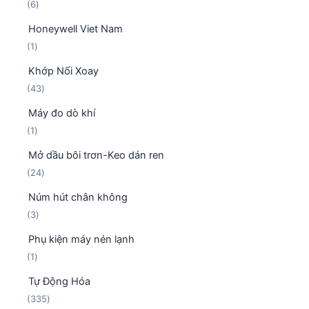
6
6
ả
ẩ
s
n
m
Honeywell Viet Nam
ả
p
1
1
n
h
s
p
ẩ
Khớp Nối Xoay
ả
h
m
4
43
n
ẩ
3
p
m
Máy đo dò khí
s
h
1
1
ả
ẩ
s
n
m
Mở dầu bôi trơn-Keo dán ren
ả
p
2
24
n
h
4
p
ẩ
Núm hút chân không
s
h
m
3
3
ả
ẩ
s
n
m
Phụ kiện máy nén lạnh
ả
p
1
1
n
h
s
p
ẩ
Tự Động Hóa
ả
h
m
3
335
n
ẩ