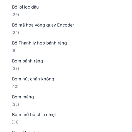
3
Bộ lỏi lọc dầu
9
2
29
s
9
ả
Bộ mã hóa vòng quay Encoder
s
n
3
34
ả
p
4
n
h
Bộ Phanh ly hợp bánh răng
s
p
ẩ
8
8
ả
h
m
s
n
ẩ
Bơm bánh răng
ả
p
m
3
38
n
h
8
p
ẩ
Bơm hút chân không
s
h
m
1
10
ả
ẩ
0
n
m
Bơm màng
s
p
3
35
ả
h
5
n
ẩ
Bơm mở bò chịu nhiệt
s
p
m
3
31
ả
h
1
n
ẩ