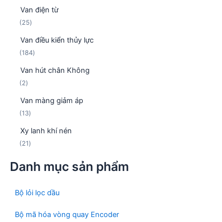
3
p
m
Van điện từ
5
h
2
25
s
ẩ
5
ả
m
Van điều kiển thủy lực
s
n
1
184
ả
p
8
n
h
Van hút chân Không
4
p
ẩ
2
2
s
h
m
s
ả
ẩ
Van màng giảm áp
ả
n
m
1
13
n
p
3
p
h
Xy lanh khí nén
s
h
ẩ
2
21
ả
ẩ
m
1
n
m
Danh mục sản phẩm
s
p
ả
h
n
ẩ
Bộ lỏi lọc dầu
p
m
h
Bộ mã hóa vòng quay Encoder
ẩ