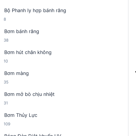
4
n
h
Bộ Phanh ly hợp bánh răng
s
p
ẩ
8
8
ả
h
m
s
n
ẩ
Bơm bánh răng
ả
p
m
3
38
n
h
8
p
ẩ
Bơm hút chân không
s
h
m
1
10
ả
ẩ
0
n
m
Bơm màng
s
p
3
35
ả
h
5
n
ẩ
Bơm mở bò chịu nhiệt
s
p
m
3
31
ả
h
1
n
ẩ
Bơm Thủy Lực
s
p
m
1
109
ả
h
0
n
ẩ