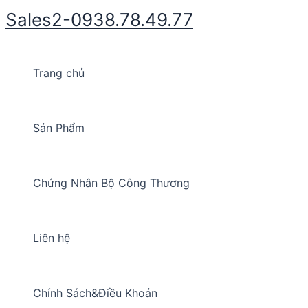
Nhảy
Sales2-0938.78.49.77
tới
nội
dung
Trang chủ
Sản Phẩm
Chứng Nhân Bộ Công Thương
Liên hệ
Chính Sách&Điều Khoản