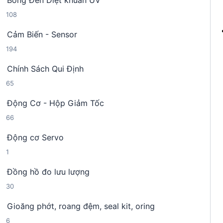
Bóng Đèn Diệt khuẩn UV
9
p
m
1
108
s
h
0
ả
ẩ
Cảm Biến - Sensor
8
n
m
1
194
s
p
9
ả
h
Chính Sách Qui Định
4
n
ẩ
6
65
s
p
m
5
ả
h
Động Cơ - Hộp Giảm Tốc
s
n
ẩ
6
66
ả
p
m
6
n
h
Động cơ Servo
s
p
ẩ
1
1
ả
h
m
s
n
ẩ
Đồng hồ đo lưu lượng
ả
p
m
3
30
n
h
0
p
ẩ
Gioăng phớt, roang đệm, seal kit, oring
s
h
m
6
6
ả
ẩ