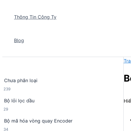
Thông Tin Công Ty
Blog
Tra
B
Chưa phân loại
2
239
3
Bộ lỏi lọc dầu
Hiể
9
2
29
s
9
ả
Bộ mã hóa vòng quay Encoder
s
n
3
34
ả
p