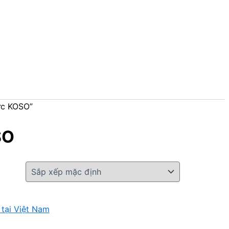
ực KOSO”
SO