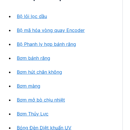
h
n
ẩ
p
m
Bộ lỏi lọc dầu
h
ẩ
Bộ mã hóa vòng quay Encoder
m
Bộ Phanh ly hợp bánh răng
Bơm bánh răng
Bơm hút chân không
Bơm màng
Bơm mở bò chịu nhiệt
Bơm Thủy Lực
Bóng Đèn Diệt khuẩn UV