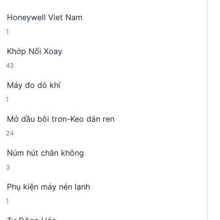
s
n
m
Honeywell Viet Nam
ả
p
1
1
n
h
s
p
ẩ
Khớp Nối Xoay
ả
h
m
4
43
n
ẩ
3
p
m
Máy đo dò khí
s
h
1
1
ả
ẩ
s
n
m
Mở dầu bôi trơn-Keo dán ren
ả
p
2
24
n
h
4
p
ẩ
Núm hút chân không
s
h
m
3
3
ả
ẩ
s
n
m
Phụ kiện máy nén lạnh
ả
p
1
1
n
h
s
p
ẩ