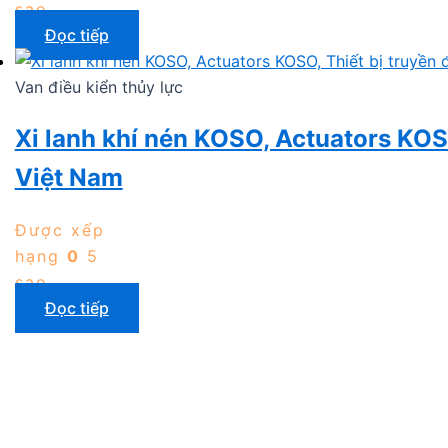
sao
Đọc tiếp
Van điều kiển thủy lực
Xi lanh khí nén KOSO, Actuators KOS
Việt Nam
Được xếp
hạng
0
5
sao
Đọc tiếp