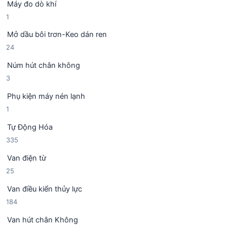
Máy đo dò khí
s
h
1
1
ả
ẩ
s
n
m
Mở dầu bôi trơn-Keo dán ren
ả
p
2
24
n
h
4
p
ẩ
Núm hút chân không
s
h
m
3
3
ả
ẩ
s
n
m
Phụ kiện máy nén lạnh
ả
p
1
1
n
h
s
p
ẩ
Tự Động Hóa
ả
h
m
3
335
n
ẩ
3
p
m
Van điện từ
5
h
2
25
s
ẩ
5
ả
m
Van điều kiển thủy lực
s
n
1
184
ả
p
8
n
h
Van hút chân Không
4
p
ẩ