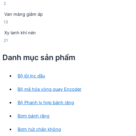
2
2
s
h
m
s
ả
ẩ
Van màng giảm áp
ả
n
m
1
13
n
p
3
p
h
Xy lanh khí nén
s
h
ẩ
2
21
ả
ẩ
m
1
n
m
s
p
Danh mục sản phẩm
ả
h
n
ẩ
p
m
Bộ lỏi lọc dầu
h
ẩ
Bộ mã hóa vòng quay Encoder
m
Bộ Phanh ly hợp bánh răng
Bơm bánh răng
Bơm hút chân không