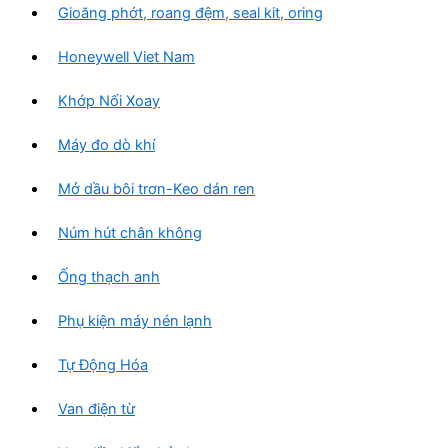
Gioăng phớt, roang đệm, seal kit, oring
Honeywell Viet Nam
Khớp Nối Xoay
Máy đo dò khí
Mở dầu bôi trơn-Keo dán ren
Núm hút chân không
Ống thạch anh
Phụ kiện máy nén lạnh
Tự Động Hóa
Van điện từ