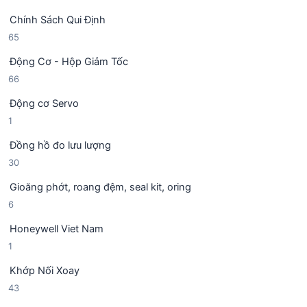
9
ả
h
Chính Sách Qui Định
4
n
ẩ
6
65
s
p
m
5
ả
h
Động Cơ - Hộp Giảm Tốc
s
n
ẩ
6
66
ả
p
m
6
n
h
Động cơ Servo
s
p
ẩ
1
1
ả
h
m
s
n
ẩ
Đồng hồ đo lưu lượng
ả
p
m
3
30
n
h
0
p
ẩ
Gioăng phớt, roang đệm, seal kit, oring
s
h
m
6
6
ả
ẩ
s
n
m
Honeywell Viet Nam
ả
p
1
1
n
h
s
p
ẩ
Khớp Nối Xoay
ả
h
m
4
43
n
ẩ
3
p
m