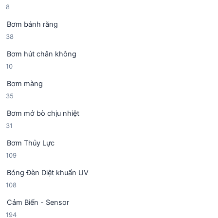
8
8
ả
h
m
s
n
ẩ
Bơm bánh răng
ả
p
m
3
38
n
h
8
p
ẩ
Bơm hút chân không
s
h
m
1
10
ả
ẩ
0
n
m
Bơm màng
s
p
3
35
ả
h
5
n
ẩ
Bơm mở bò chịu nhiệt
s
p
m
3
31
ả
h
1
n
ẩ
Bơm Thủy Lực
s
p
m
1
109
ả
h
0
n
ẩ
Bóng Đèn Diệt khuẩn UV
9
p
m
1
108
s
h
0
ả
ẩ
Cảm Biến - Sensor
8
n
m
1
194
s
p