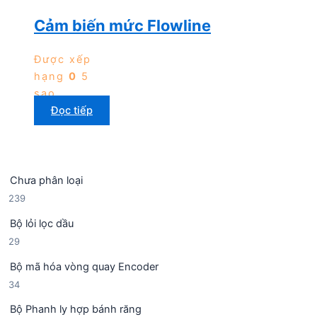
Cảm biến mức Flowline
Được xếp
hạng
0
5
sao
Đọc tiếp
Chưa phân loại
2
239
3
Bộ lỏi lọc dầu
9
2
29
s
9
ả
Bộ mã hóa vòng quay Encoder
s
n
3
34
ả
p
4
n
h
Bộ Phanh ly hợp bánh răng
s
p
ẩ