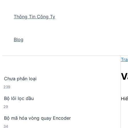
Thông Tin Công Ty
Blog
Tra
V
Chưa phân loại
2
239
3
Bộ lỏi lọc dầu
Hiể
9
2
29
s
9
ả
Bộ mã hóa vòng quay Encoder
s
n
3
34
ả
p