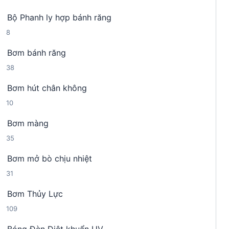
4
n
h
Bộ Phanh ly hợp bánh răng
s
p
ẩ
8
8
ả
h
m
s
n
ẩ
Bơm bánh răng
ả
p
m
3
38
n
h
8
p
ẩ
Bơm hút chân không
s
h
m
1
10
ả
ẩ
0
n
m
Bơm màng
s
p
3
35
ả
h
5
n
ẩ
Bơm mở bò chịu nhiệt
s
p
m
3
31
ả
h
1
n
ẩ
Bơm Thủy Lực
s
p
m
1
109
ả
h
0
n
ẩ