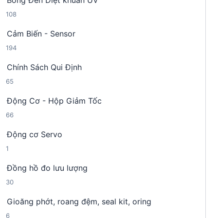
Bóng Đèn Diệt khuẩn UV
9
p
m
1
108
s
h
0
ả
ẩ
Cảm Biến - Sensor
8
n
m
1
194
s
p
9
ả
h
Chính Sách Qui Định
4
n
ẩ
6
65
s
p
m
5
ả
h
Động Cơ - Hộp Giảm Tốc
s
n
ẩ
6
66
ả
p
m
6
n
h
Động cơ Servo
s
p
ẩ
1
1
ả
h
m
s
n
ẩ
Đồng hồ đo lưu lượng
ả
p
m
3
30
n
h
0
p
ẩ
Gioăng phớt, roang đệm, seal kit, oring
s
h
m
6
6
ả
ẩ