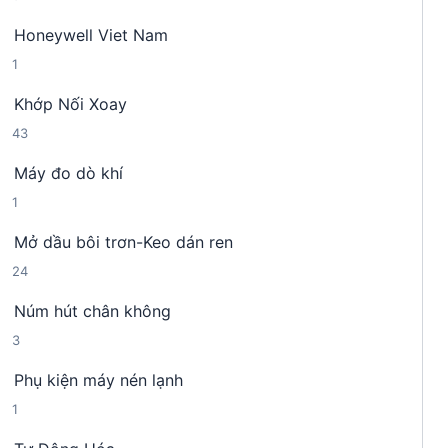
s
n
m
Honeywell Viet Nam
ả
p
1
1
n
h
s
p
ẩ
Khớp Nối Xoay
ả
h
m
4
43
n
ẩ
3
p
m
Máy đo dò khí
s
h
1
1
ả
ẩ
s
n
m
Mở dầu bôi trơn-Keo dán ren
ả
p
2
24
n
h
4
p
ẩ
Núm hút chân không
s
h
m
3
3
ả
ẩ
s
n
m
Phụ kiện máy nén lạnh
ả
p
1
1
n
h
s
p
ẩ