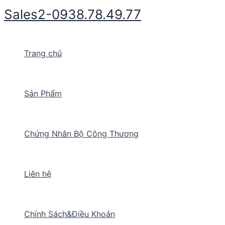
Nhảy
Sales2-0938.78.49.77
tới
nội
dung
Trang chủ
Sản Phẩm
Chứng Nhân Bộ Công Thương
Liên hệ
Chính Sách&Điều Khoản