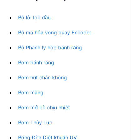
h
n
ẩ
p
m
Bộ lỏi lọc dầu
h
ẩ
Bộ mã hóa vòng quay Encoder
m
Bộ Phanh ly hợp bánh răng
Bơm bánh răng
Bơm hút chân không
Bơm màng
Bơm mở bò chịu nhiệt
Bơm Thủy Lực
Bóng Đèn Diệt khuẩn UV