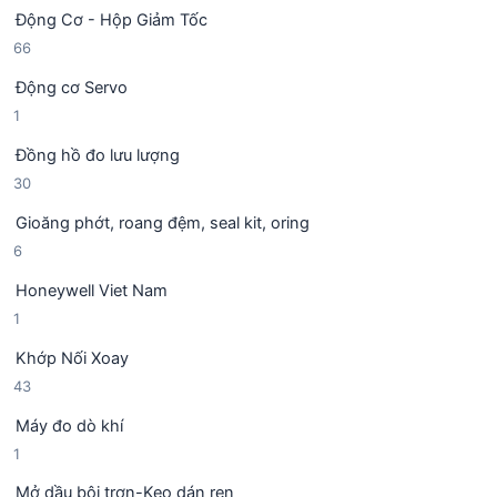
5
ả
h
Động Cơ - Hộp Giảm Tốc
s
n
ẩ
6
66
ả
p
m
6
n
h
Động cơ Servo
s
p
ẩ
1
1
ả
h
m
s
n
ẩ
Đồng hồ đo lưu lượng
ả
p
m
3
30
n
h
0
p
ẩ
Gioăng phớt, roang đệm, seal kit, oring
s
h
m
6
6
ả
ẩ
s
n
m
Honeywell Viet Nam
ả
p
1
1
n
h
s
p
ẩ
Khớp Nối Xoay
ả
h
m
4
43
n
ẩ
3
p
m
Máy đo dò khí
s
h
1
1
ả
ẩ
s
n
m
Mở dầu bôi trơn-Keo dán ren