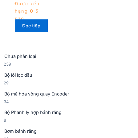
Được xếp
hạng
0
5
sao
Đọc tiếp
Chưa phân loại
2
239
3
Bộ lỏi lọc dầu
9
2
29
s
9
ả
Bộ mã hóa vòng quay Encoder
s
n
3
34
ả
p
4
n
h
Bộ Phanh ly hợp bánh răng
s
p
ẩ
8
8
ả
h
m
s
n
ẩ
Bơm bánh răng
ả
p
m