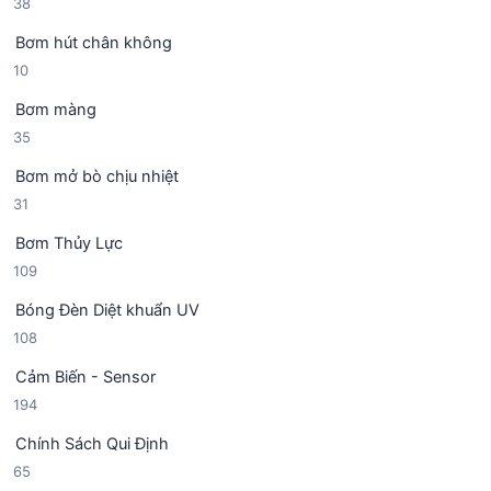
3
38
n
h
8
p
ẩ
Bơm hút chân không
s
h
m
1
10
ả
ẩ
0
n
m
Bơm màng
s
p
3
35
ả
h
5
n
ẩ
Bơm mở bò chịu nhiệt
s
p
m
3
31
ả
h
1
n
ẩ
Bơm Thủy Lực
s
p
m
1
109
ả
h
0
n
ẩ
Bóng Đèn Diệt khuẩn UV
9
p
m
1
108
s
h
0
ả
ẩ
Cảm Biến - Sensor
8
n
m
1
194
s
p
9
ả
h
Chính Sách Qui Định
4
n
ẩ
6
65
s
p
m