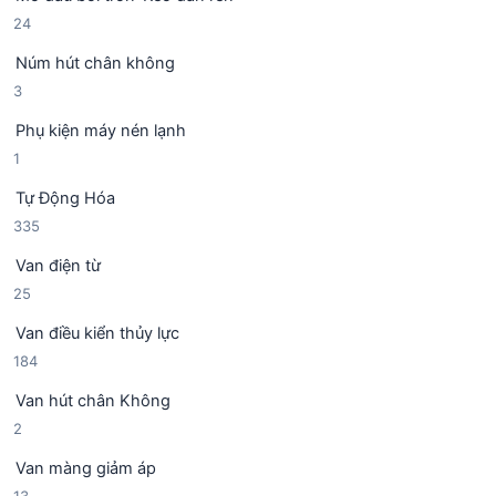
ả
p
2
24
n
h
4
p
ẩ
Núm hút chân không
s
h
m
3
3
ả
ẩ
s
n
m
Phụ kiện máy nén lạnh
ả
p
1
1
n
h
s
p
ẩ
Tự Động Hóa
ả
h
m
3
335
n
ẩ
3
p
m
Van điện từ
5
h
2
25
s
ẩ
5
ả
m
Van điều kiển thủy lực
s
n
1
184
ả
p
8
n
h
Van hút chân Không
4
p
ẩ
2
2
s
h
m
s
ả
ẩ
Van màng giảm áp
ả
n
m
1