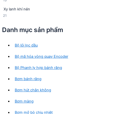
13
n
p
3
p
h
Xy lanh khí nén
s
h
ẩ
2
21
ả
ẩ
m
1
n
m
s
p
Danh mục sản phẩm
ả
h
n
ẩ
p
m
Bộ lỏi lọc dầu
h
ẩ
Bộ mã hóa vòng quay Encoder
m
Bộ Phanh ly hợp bánh răng
Bơm bánh răng
Bơm hút chân không
Bơm màng
Bơm mở bò chịu nhiệt