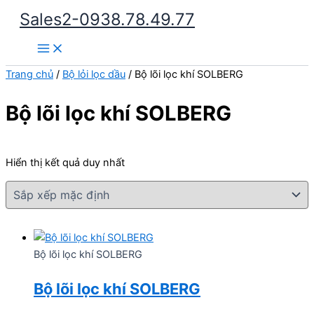
Nhảy
Sales2-0938.78.49.77
tới
Main
nội
Menu
dung
Trang chủ
/
Bộ lỏi lọc dầu
/ Bộ lõi lọc khí SOLBERG
Bộ lõi lọc khí SOLBERG
Hiển thị kết quả duy nhất
Bộ lõi lọc khí SOLBERG
Bộ lõi lọc khí SOLBERG