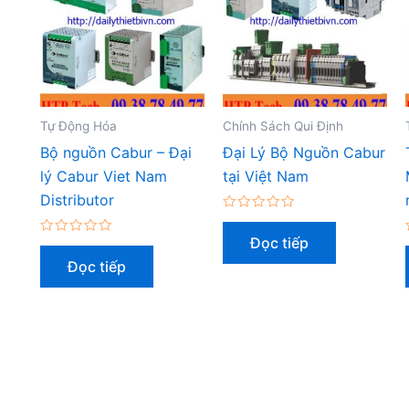
Tự Động Hóa
Chính Sách Qui Định
Bộ nguồn Cabur – Đại
Đại Lý Bộ Nguồn Cabur
lý Cabur Viet Nam
tại Việt Nam
Distributor
Được
xếp
Đọc tiếp
Được
hạng
xếp
0
Đọc tiếp
hạng
5
0
sao
5
sao