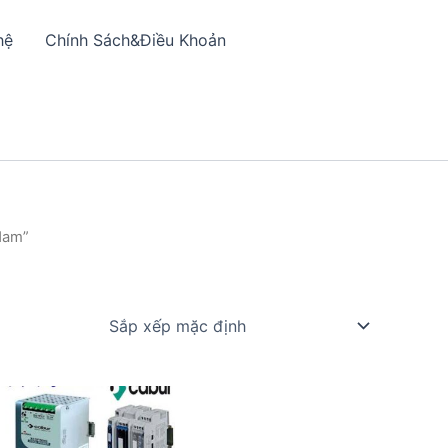
hệ
Chính Sách&Điều Khoản
 Nam”