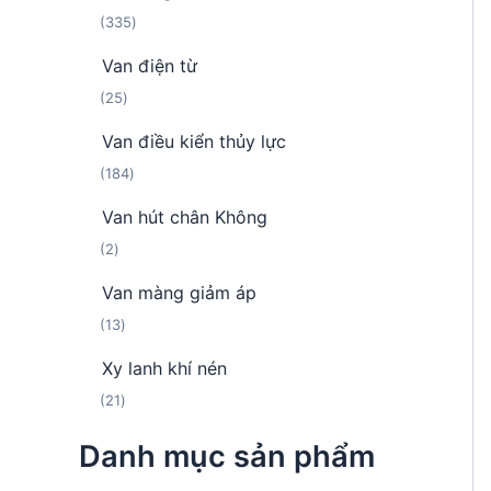
h
m
3
335
n
ẩ
3
p
m
Van điện từ
5
h
2
25
s
ẩ
5
ả
m
Van điều kiển thủy lực
s
n
1
184
ả
p
8
n
h
Van hút chân Không
4
p
ẩ
2
2
s
h
m
s
ả
ẩ
Van màng giảm áp
ả
n
m
1
13
n
p
3
p
h
Xy lanh khí nén
s
h
ẩ
2
21
ả
ẩ
m
1
n
m
Danh mục sản phẩm
s
p
ả
h