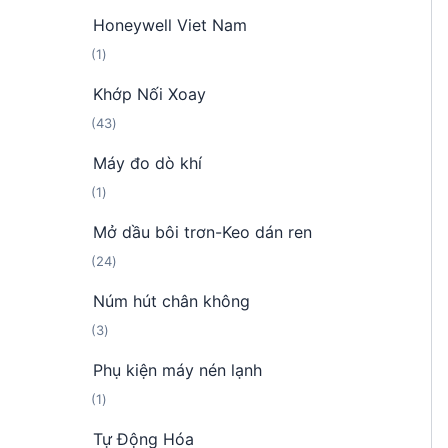
s
p
Honeywell Viet Nam
ả
h
1
1
n
ẩ
s
p
m
Khớp Nối Xoay
ả
h
4
43
n
ẩ
3
p
m
Máy đo dò khí
s
h
1
1
ả
ẩ
s
n
m
Mở dầu bôi trơn-Keo dán ren
ả
p
2
24
n
h
4
p
ẩ
Núm hút chân không
s
h
m
3
3
ả
ẩ
s
n
m
Phụ kiện máy nén lạnh
ả
p
1
1
n
h
s
p
ẩ
Tự Động Hóa
ả