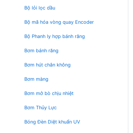
n
ẩ
Bộ lỏi lọc dầu
p
m
h
Bộ mã hóa vòng quay Encoder
ẩ
m
Bộ Phanh ly hợp bánh răng
Bơm bánh răng
Bơm hút chân không
Bơm màng
Bơm mở bò chịu nhiệt
Bơm Thủy Lực
Bóng Đèn Diệt khuẩn UV