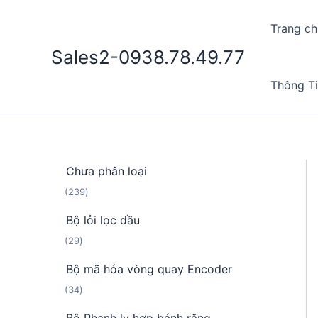
Nhảy
tới
Trang ch
nội
Sales2-0938.78.49.77
dung
Thông T
Chưa phân loại
2
239
3
Bộ lỏi lọc dầu
9
2
29
s
9
ả
Bộ mã hóa vòng quay Encoder
s
n
3
34
ả
p
4
n
h