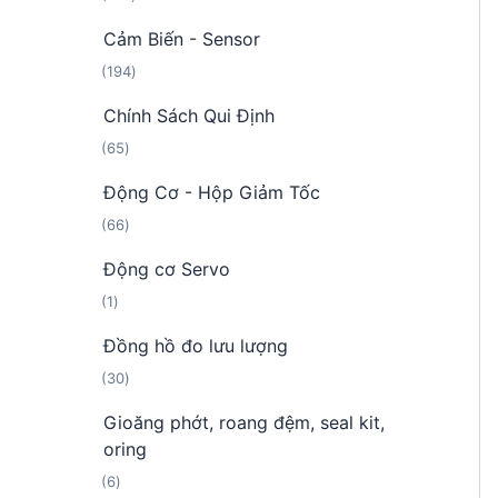
0
ả
ẩ
Cảm Biến - Sensor
8
n
m
1
194
s
p
9
ả
h
Chính Sách Qui Định
4
n
ẩ
6
65
s
p
m
5
ả
h
Động Cơ - Hộp Giảm Tốc
s
n
ẩ
6
66
ả
p
m
6
n
h
Động cơ Servo
s
p
ẩ
1
1
ả
h
m
s
n
ẩ
Đồng hồ đo lưu lượng
ả
p
m
3
30
n
h
0
p
ẩ
Gioăng phớt, roang đệm, seal kit,
s
h
m
oring
ả
ẩ
6
6
n
m