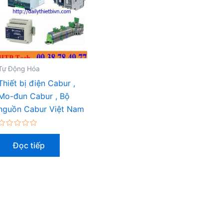
Tự Động Hóa
Thiết bị điện Cabur ,
Mo-đun Cabur , Bộ
nguồn Cabur Việt Nam
Được
xếp
Đọc tiếp
hạng
0
5
sao