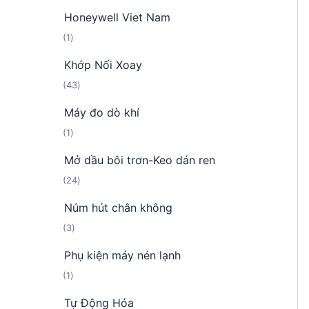
s
p
Honeywell Viet Nam
ả
h
1
1
n
ẩ
s
p
m
Khớp Nối Xoay
ả
h
4
43
n
ẩ
3
p
m
Máy đo dò khí
s
h
1
1
ả
ẩ
s
n
m
Mở dầu bôi trơn-Keo dán ren
ả
p
2
24
n
h
4
p
ẩ
Núm hút chân không
s
h
m
3
3
ả
ẩ
s
n
m
Phụ kiện máy nén lạnh
ả
p
1
1
n
h
s
p
ẩ
Tự Động Hóa
ả