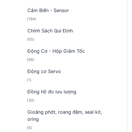
0
ả
ẩ
Cảm Biến - Sensor
8
n
m
1
194
s
p
9
ả
h
Chính Sách Qui Định
4
n
ẩ
6
65
s
p
m
5
ả
h
Động Cơ - Hộp Giảm Tốc
s
n
ẩ
6
66
ả
p
m
6
n
h
Động cơ Servo
s
p
ẩ
1
1
ả
h
m
s
n
ẩ
Đồng hồ đo lưu lượng
ả
p
m
3
30
n
h
0
p
ẩ
Gioăng phớt, roang đệm, seal kit,
s
h
m
oring
ả
ẩ
6
6
n
m