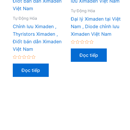
Tự Động Hóa
Tự Động Hóa
Đại lý Ximaden tại Việt
Chỉnh lưu Ximaden ,
Nam , Diode chỉnh lưu
Thyristors Ximaden ,
Ximaden Việt Nam
Điốt bán dẫn Ximaden
Được
Việt Nam
xếp
Đọc tiếp
hạng
0
Được
5
xếp
sao
Đọc tiếp
hạng
0
5
sao