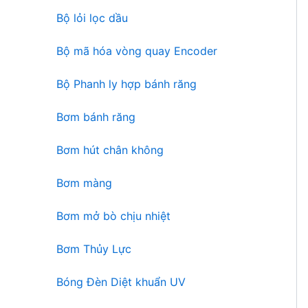
n
ẩ
Bộ lỏi lọc dầu
p
m
h
Bộ mã hóa vòng quay Encoder
ẩ
m
Bộ Phanh ly hợp bánh răng
Bơm bánh răng
Bơm hút chân không
Bơm màng
Bơm mở bò chịu nhiệt
Bơm Thủy Lực
Bóng Đèn Diệt khuẩn UV