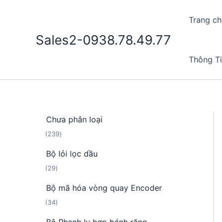
Nhảy
tới
Trang ch
nội
Sales2-0938.78.49.77
dung
Thông T
Chưa phân loại
2
239
3
Bộ lỏi lọc dầu
9
2
29
s
9
ả
Bộ mã hóa vòng quay Encoder
s
n
3
34
ả
p
4
n
h