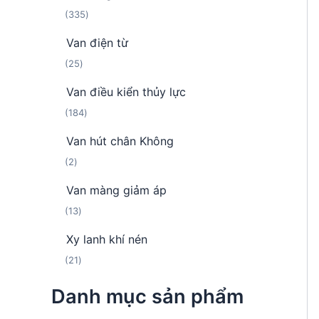
h
m
3
335
n
ẩ
3
p
m
Van điện từ
5
h
2
25
s
ẩ
5
ả
m
Van điều kiển thủy lực
s
n
1
184
ả
p
8
n
h
Van hút chân Không
4
p
ẩ
2
2
s
h
m
s
ả
ẩ
Van màng giảm áp
ả
n
m
1
13
n
p
3
p
h
Xy lanh khí nén
s
h
ẩ
2
21
ả
ẩ
m
1
n
m
Danh mục sản phẩm
s
p
ả
h