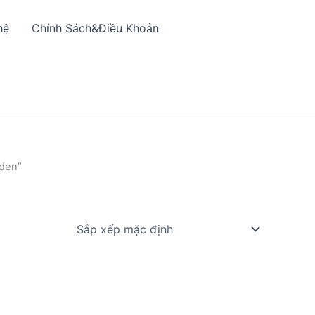
hệ
Chính Sách&Điều Khoản
aden”