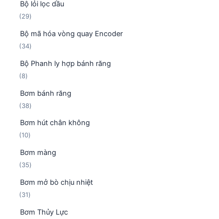
Bộ lỏi lọc dầu
9
2
29
s
9
ả
Bộ mã hóa vòng quay Encoder
s
n
3
34
ả
p
4
n
h
Bộ Phanh ly hợp bánh răng
s
p
ẩ
8
8
ả
h
m
s
n
ẩ
Bơm bánh răng
ả
p
m
3
38
n
h
8
p
ẩ
Bơm hút chân không
s
h
m
1
10
ả
ẩ
0
n
m
Bơm màng
s
p
3
35
ả
h
5
n
ẩ
Bơm mở bò chịu nhiệt
s
p
m
3
31
ả
h
1
n
ẩ
Bơm Thủy Lực
s
p
m