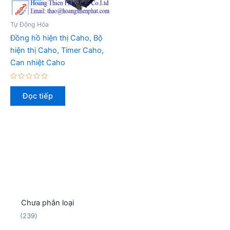
Tự Động Hóa
Đồng hồ hiện thị Caho, Bộ
hiện thị Caho, Timer Caho,
Can nhiệt Caho
Được
xếp
Đọc tiếp
hạng
0
5
sao
Chưa phân loại
2
239
3