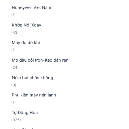
s
n
m
Honeywell Viet Nam
ả
p
1
1
n
h
s
p
ẩ
Khớp Nối Xoay
ả
h
m
4
43
n
ẩ
3
p
m
Máy đo dò khí
s
h
1
1
ả
ẩ
s
n
m
Mở dầu bôi trơn-Keo dán ren
ả
p
2
24
n
h
4
p
ẩ
Núm hút chân không
s
h
m
3
3
ả
ẩ
s
n
m
Phụ kiện máy nén lạnh
ả
p
1
1
n
h
s
p
ẩ
Tự Động Hóa
ả
h
m
3
335
n
ẩ
3
p
m