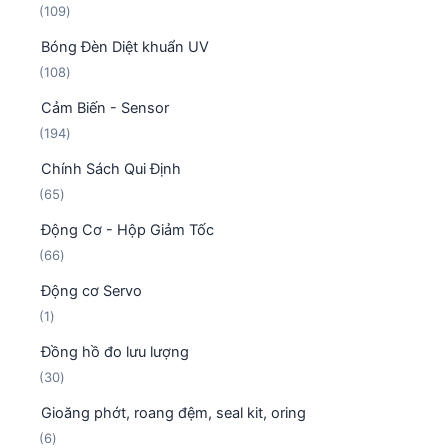
1
109
ả
h
0
n
ẩ
Bóng Đèn Diệt khuẩn UV
9
p
m
1
108
s
h
0
ả
ẩ
Cảm Biến - Sensor
8
n
m
1
194
s
p
9
ả
h
Chính Sách Qui Định
4
n
ẩ
6
65
s
p
m
5
ả
h
Động Cơ - Hộp Giảm Tốc
s
n
ẩ
6
66
ả
p
m
6
n
h
Động cơ Servo
s
p
ẩ
1
1
ả
h
m
s
n
ẩ
Đồng hồ đo lưu lượng
ả
p
m
3
30
n
h
0
p
ẩ
Gioăng phớt, roang đệm, seal kit, oring
s
h
m
6
6
ả
ẩ