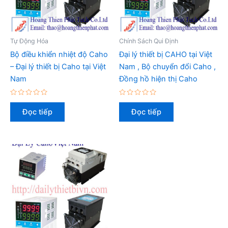
Tự Động Hóa
Chính Sách Qui Định
Bộ điều khiển nhiệt độ Caho
Đại lý thiết bị CAHO tại Việt
– Đại lý thiết bị Caho tại Việt
Nam , Bộ chuyển đổi Caho ,
Nam
Đồng hồ hiện thị Caho
Được
Được
xếp
xếp
Đọc tiếp
Đọc tiếp
hạng
hạng
0
0
5
5
sao
sao