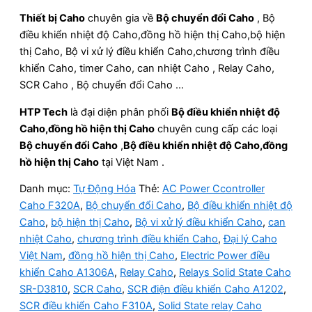
Thiết bị Caho
chuyên gia về
Bộ chuyển đổi Caho
, Bộ
điều khiển nhiệt độ Caho,đồng hồ hiện thị Caho,bộ hiện
thị Caho, Bộ vi xử lý điều khiển Caho,chương trình điều
khiển Caho, timer Caho, can nhiệt Caho , Relay Caho,
SCR Caho , Bộ chuyển đổi Caho …
HTP Tech
là đại diện phân phối
Bộ điều khiển nhiệt độ
Caho,đồng hồ hiện thị Caho
chuyên cung cấp các loại
Bộ chuyển đổi Caho
,
Bộ điều khiển nhiệt độ Caho,đồng
hồ hiện thị Caho
tại Việt Nam .
Danh mục:
Tự Động Hóa
Thẻ:
AC Power Ccontroller
Caho F320A
,
Bộ chuyển đổi Caho
,
Bộ điều khiển nhiệt độ
Caho
,
bộ hiện thị Caho
,
Bộ vi xử lý điều khiển Caho
,
can
nhiệt Caho
,
chương trình điều khiển Caho
,
Đại lý Caho
Việt Nam
,
đồng hồ hiện thị Caho
,
Electric Power điều
khiển Caho A1306A
,
Relay Caho
,
Relays Solid State Caho
SR-D3810
,
SCR Caho
,
SCR điện điều khiển Caho A1202
,
SCR điều khiển Caho F310A
,
Solid State relay Caho