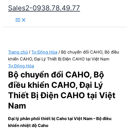
Nhảy
Sales2-0938.78.49.77
tới
Main
nội
Menu
dung
Trang chủ
/
Tự Động Hóa
/ Bộ chuyển đổi CAHO, Bộ điều
khiển CAHO, Đại Lý Thiết Bị Điện CAHO tại Việt Nam
Tự Động Hóa
Bộ chuyển đổi CAHO, Bộ
điều khiển CAHO, Đại Lý
Thiết Bị Điện CAHO tại Việt
Nam
Đại lý phân phối thiết bị Caho tại Việt Nam – Bộ điều
khiển nhiệt độ Caho