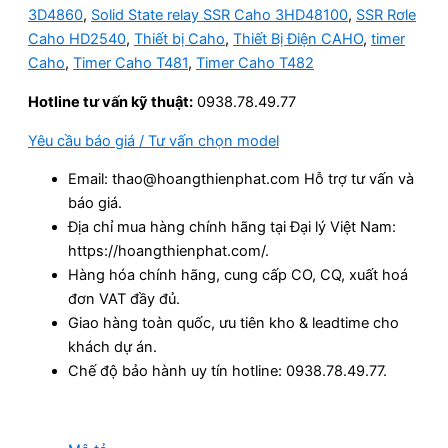
3D4860
,
Solid State relay SSR Caho 3HD48100
,
SSR Rơle
Caho HD2540
,
Thiết bị Caho
,
Thiết Bị Điện CAHO
,
timer
Caho
,
Timer Caho T481
,
Timer Caho T482
Hotline tư vấn kỹ thuật:
0938.78.49.77
Yêu cầu báo giá / Tư vấn chọn model
Email: thao@hoangthienphat.com Hỗ trợ tư vấn và
báo giá.
Địa chỉ mua hàng chính hãng tại Đại lý Việt Nam:
https://hoangthienphat.com/.
Hàng hóa chính hãng, cung cấp CO, CQ, xuất hoá
đơn VAT đầy đủ.
Giao hàng toàn quốc, ưu tiên kho & leadtime cho
khách dự án.
Chế độ bảo hành uy tín hotline: 0938.78.49.77.