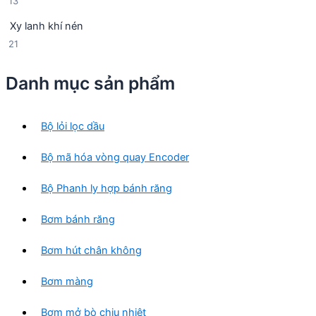
1
13
n
p
3
p
h
Xy lanh khí nén
s
h
ẩ
2
21
ả
ẩ
m
1
n
m
s
p
Danh mục sản phẩm
ả
h
n
ẩ
p
m
Bộ lỏi lọc dầu
h
ẩ
Bộ mã hóa vòng quay Encoder
m
Bộ Phanh ly hợp bánh răng
Bơm bánh răng
Bơm hút chân không
Bơm màng
Bơm mở bò chịu nhiệt