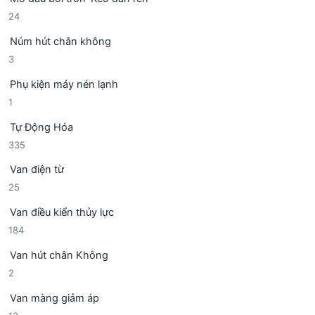
ả
p
2
24
n
h
4
p
ẩ
Núm hút chân không
s
h
m
3
3
ả
ẩ
s
n
m
Phụ kiện máy nén lạnh
ả
p
1
1
n
h
s
p
ẩ
Tự Động Hóa
ả
h
m
3
335
n
ẩ
3
p
m
Van điện từ
5
h
2
25
s
ẩ
5
ả
m
Van điều kiển thủy lực
s
n
1
184
ả
p
8
n
h
Van hút chân Không
4
p
ẩ
2
2
s
h
m
s
ả
ẩ
Van màng giảm áp
ả
n
m