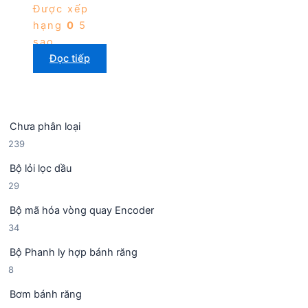
Được xếp
hạng
0
5
sao
Đọc tiếp
Chưa phân loại
2
239
3
Bộ lỏi lọc dầu
9
2
29
s
9
ả
Bộ mã hóa vòng quay Encoder
s
n
3
34
ả
p
4
n
h
Bộ Phanh ly hợp bánh răng
s
p
ẩ
8
8
ả
h
m
s
n
ẩ
Bơm bánh răng
ả
p
m