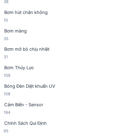
3
38
n
h
8
p
ẩ
Bơm hút chân không
s
h
m
1
10
ả
ẩ
0
n
m
Bơm màng
s
p
3
35
ả
h
5
n
ẩ
Bơm mở bò chịu nhiệt
s
p
m
3
31
ả
h
1
n
ẩ
Bơm Thủy Lực
s
p
m
1
109
ả
h
0
n
ẩ
Bóng Đèn Diệt khuẩn UV
9
p
m
1
108
s
h
0
ả
ẩ
Cảm Biến - Sensor
8
n
m
1
194
s
p
9
ả
h
Chính Sách Qui Định
4
n
ẩ
6
65
s
p
m