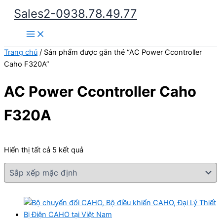
Nhảy
Sales2-0938.78.49.77
tới
Main
nội
Menu
dung
Trang chủ
/ Sản phẩm được gắn thẻ “AC Power Ccontroller
Caho F320A”
AC Power Ccontroller Caho
F320A
Hiển thị tất cả 5 kết quả