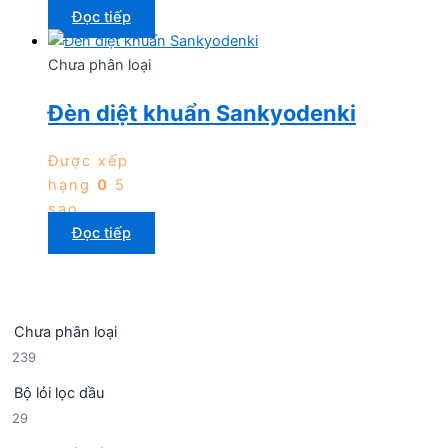
Đọc tiếp
Chưa phân loại
Đèn diệt khuẩn Sankyodenki
Được xếp
hạng
0
5
sao
Đọc tiếp
Chưa phân loại
2
239
3
Bộ lỏi lọc dầu
9
2
29
s
9
ả