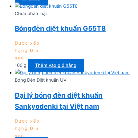
Chưa phân loại
Bóngđèn diệt khuẩn G55T8
Được xếp
hạng
0
5
sao
100
₫
Thêm vào giỏ hàng
Bóng Đèn Diệt khuẩn UV
Đại lý bóng đèn diệt khuẩn
Sankyodenki tại Việt nam
Được xếp
hạng
0
5
sao