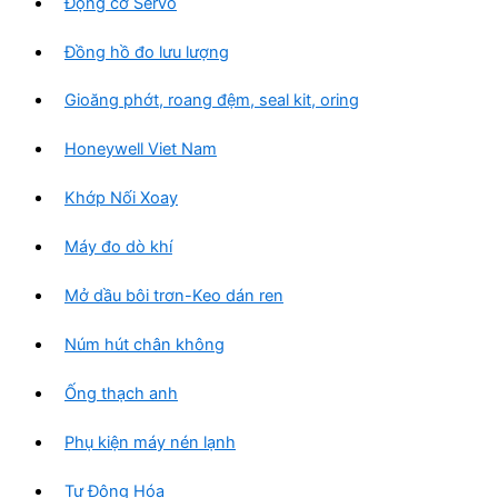
Động cơ Servo
Đồng hồ đo lưu lượng
Gioăng phớt, roang đệm, seal kit, oring
Honeywell Viet Nam
Khớp Nối Xoay
Máy đo dò khí
Mở dầu bôi trơn-Keo dán ren
Núm hút chân không
Ống thạch anh
Phụ kiện máy nén lạnh
Tự Động Hóa