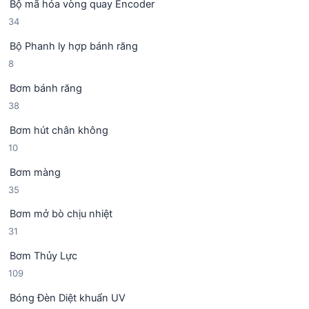
Bộ mã hóa vòng quay Encoder
s
n
3
34
ả
p
4
n
h
Bộ Phanh ly hợp bánh răng
s
p
ẩ
8
8
ả
h
m
s
n
ẩ
Bơm bánh răng
ả
p
m
3
38
n
h
8
p
ẩ
Bơm hút chân không
s
h
m
1
10
ả
ẩ
0
n
m
Bơm màng
s
p
3
35
ả
h
5
n
ẩ
Bơm mở bò chịu nhiệt
s
p
m
3
31
ả
h
1
n
ẩ
Bơm Thủy Lực
s
p
m
1
109
ả
h
0
n
ẩ
Bóng Đèn Diệt khuẩn UV
9
p
m