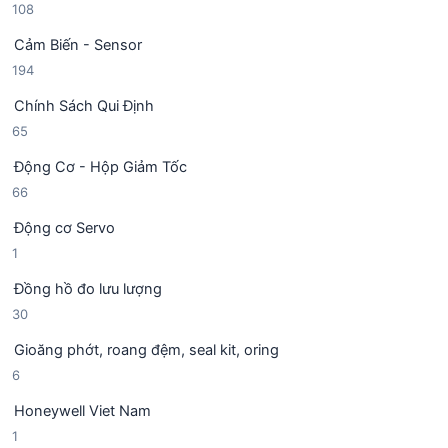
1
108
s
h
0
ả
ẩ
Cảm Biến - Sensor
8
n
m
1
194
s
p
9
ả
h
Chính Sách Qui Định
4
n
ẩ
6
65
s
p
m
5
ả
h
Động Cơ - Hộp Giảm Tốc
s
n
ẩ
6
66
ả
p
m
6
n
h
Động cơ Servo
s
p
ẩ
1
1
ả
h
m
s
n
ẩ
Đồng hồ đo lưu lượng
ả
p
m
3
30
n
h
0
p
ẩ
Gioăng phớt, roang đệm, seal kit, oring
s
h
m
6
6
ả
ẩ
s
n
m
Honeywell Viet Nam
ả
p
1
1
n
h