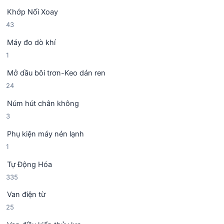
s
p
ẩ
Khớp Nối Xoay
ả
h
m
4
43
n
ẩ
3
p
m
Máy đo dò khí
s
h
1
1
ả
ẩ
s
n
m
Mở dầu bôi trơn-Keo dán ren
ả
p
2
24
n
h
4
p
ẩ
Núm hút chân không
s
h
m
3
3
ả
ẩ
s
n
m
Phụ kiện máy nén lạnh
ả
p
1
1
n
h
s
p
ẩ
Tự Động Hóa
ả
h
m
3
335
n
ẩ
3
p
m
Van điện từ
5
h
2
25
s
ẩ
5
ả
m