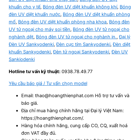
khuẩn cho y tế
,
Bóng đèn UV diệt khuẩn không khí
,
Bóng
đèn UV diệt khuẩn nước
,
Bóng đèn UV diệt khuẩn phòng
mổ
,
Bóng đèn UV diệt khuẩn phòng nha khoa
,
Bóng đèn
UV tử ngoại cho máy soi tiền
,
Bóng đèn UV tử ngoại cho
nghành dệt
,
Bóng đèn UV tử ngoại cho nghành in.
,
Đại lý
Đèn UV Sankyodenki
,
Đèn cực tím Sankyodenki
,
Đèn diệt
khuẩn Sankyodenki
,
Đèn tử ngoại Sankyodenki
,
Đèn UV
Sankiodenki
Hotline tư vấn kỹ thuật:
0938.78.49.77
Yêu cầu báo giá / Tư vấn chọn model
Email: thao@hoangthienphat.com Hỗ trợ tư vấn và
báo giá.
Địa chỉ mua hàng chính hãng tại Đại lý Việt Nam:
https://hoangthienphat.com/.
Hàng hóa chính hãng, cung cấp CO, CQ, xuất hoá
đơn VAT đầy đủ.