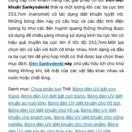
khuẩn Sankyodenki
thải ra một lượng lớn các tia cực tím
253.7nm (nanomet) có tác dụng diệt khuẩn tuyệt vời.
Những bóng đèn này có cấu trúc và các đặc tính điện
tương tự như các đèn huỳnh quang thông thường được
sử dụng để chiếu sáng nhưng sử dụng kính tia cực tím có
hiệu quả truyền tia cực tím ở tốc độ 253,7nm.Một lựa
chọn lớn có sẵn với kích cỡ khác nhau, hình dạng và đầu
ra tia cực tím để phù hợp nhất có thể được lựa chọn theo
mục đích.
Đèn Sankydenki
này
chủ yếu hữu ích cho khử
trùng không khí, bề mặt của các vật liệu khác nhau và
nước hoặc chất lỏng.
Danh mục:
Chưa phân loại
Thẻ:
Bóng đèn UV bắt con
trùng
,
Bóng đèn UV diệt bắt con trùng
,
Bóng đèn UV diệt
khuẩn ao nuôi tôm
,
Bóng đèn UV diệt khuẩn cho hồ bơi
,
Bóng đèn UV diệt khuẩn cho hồ cá
,
Bóng đèn UV diệt
khuẩn cho khách sạn
,
Bóng đèn UV diệt khuẩn cho nông
nghiệp
,
Bóng đèn UV diệt khuẩn cho thực phẩm
,
Bóng
đèn UV diệt khuẩn cho thủy sản
,
Bóng đèn UV diệt