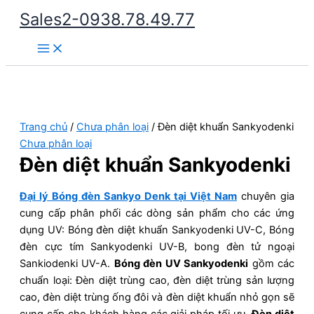
Nhảy
Sales2-0938.78.49.77
tới
Main
nội
Menu
dung
Trang chủ
/
Chưa phân loại
/ Đèn diệt khuẩn Sankyodenki
Chưa phân loại
Đèn diệt khuẩn Sankyodenki
Đại lý Bóng đèn Sankyo Denk tại Việt Nam
chuyên gia
cung cấp phân phối các dòng sản phẩm cho các ứng
dụng UV: Bóng đèn diệt khuẩn Sankyodenki UV-C, Bóng
đèn cực tím Sankyodenki UV-B, bong đèn tử ngoại
Sankiodenki UV-A.
Bóng đèn UV Sankyodenki
gồm các
chuẩn loại: Đèn diệt trùng cao, đèn diệt trùng sản lượng
cao, đèn diệt trùng ống đôi và đèn diệt khuẩn nhỏ gọn sẽ
cung cấp cho khách hàng các giải pháp tối ưu.
Đèn diệt