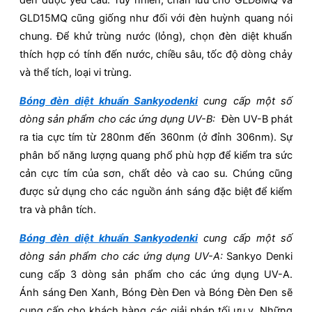
đèn được yêu cầu. Tuy nhiên, chấn lưu cho GLD8MQ và
GLD15MQ cũng giống như đối với đèn huỳnh quang nói
chung. Để khử trùng nước (lỏng), chọn đèn diệt khuẩn
thích hợp có tính đến nước, chiều sâu, tốc độ dòng chảy
và thể tích, loại vi trùng.
Bóng đèn diệt khuẩn Sankyodenki
cung cấp một số
dòng sản phẩm cho các ứng dụng UV-B:
Đèn UV-B phát
ra tia cực tím từ 280nm đến 360nm (ở đỉnh 306nm). Sự
phân bố năng lượng quang phổ phù hợp để kiểm tra sức
cản cực tím của sơn, chất dẻo và cao su. Chúng cũng
được sử dụng cho các nguồn ánh sáng đặc biệt để kiểm
tra và phân tích.
Bóng đèn diệt khuẩn Sankyodenki
cung cấp một số
dòng sản phẩm cho các ứng dụng UV-A:
Sankyo Denki
cung cấp 3 dòng sản phẩm cho các ứng dụng UV-A.
Ánh sáng Đen Xanh, Bóng Đèn Đen và Bóng Đèn Đen sẽ
cung cấp cho khách hàng các giải pháp tối ưu.v. Những