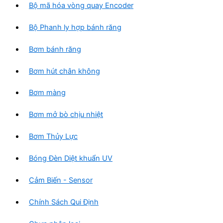
Bộ mã hóa vòng quay Encoder
m
Bộ Phanh ly hợp bánh răng
Bơm bánh răng
Bơm hút chân không
Bơm màng
Bơm mở bò chịu nhiệt
Bơm Thủy Lực
Bóng Đèn Diệt khuẩn UV
Cảm Biến - Sensor
Chính Sách Qui Định