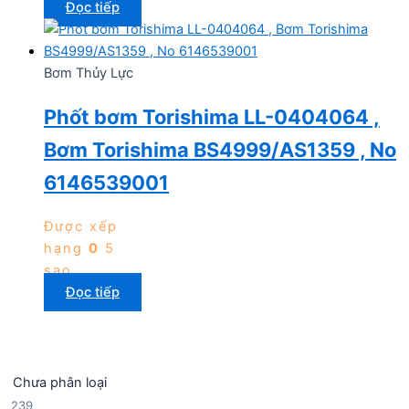
Đọc tiếp
Bơm Thủy Lực
Phốt bơm Torishima LL-0404064 ,
Bơm Torishima BS4999/AS1359 , No
6146539001
Được xếp
hạng
0
5
sao
Đọc tiếp
Chưa phân loại
2
239