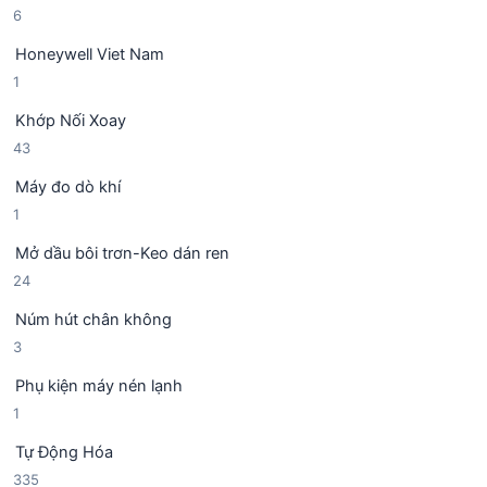
6
6
ả
ẩ
s
n
m
Honeywell Viet Nam
ả
p
1
1
n
h
s
p
ẩ
Khớp Nối Xoay
ả
h
m
4
43
n
ẩ
3
p
m
Máy đo dò khí
s
h
1
1
ả
ẩ
s
n
m
Mở dầu bôi trơn-Keo dán ren
ả
p
2
24
n
h
4
p
ẩ
Núm hút chân không
s
h
m
3
3
ả
ẩ
s
n
m
Phụ kiện máy nén lạnh
ả
p
1
1
n
h
s
p
ẩ
Tự Động Hóa
ả
h
m
3
335
n
ẩ