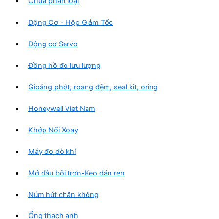
Chưa phân loại
Động Cơ - Hộp Giảm Tốc
Động cơ Servo
Đồng hồ đo lưu lượng
Gioăng phớt, roang đệm, seal kit, oring
Honeywell Viet Nam
Khớp Nối Xoay
Máy đo dò khí
Mở dầu bôi trơn-Keo dán ren
Núm hút chân không
Ống thạch anh