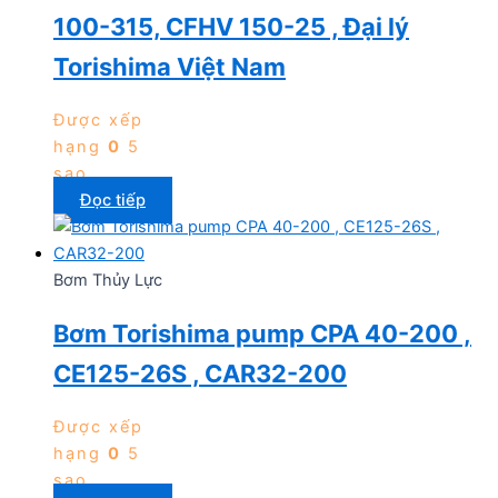
100-315, CFHV 150-25 , Đại lý
Torishima Việt Nam
Được xếp
hạng
0
5
sao
Đọc tiếp
Bơm Thủy Lực
Bơm Torishima pump CPA 40-200 ,
CE125-26S , CAR32-200
Được xếp
hạng
0
5
sao