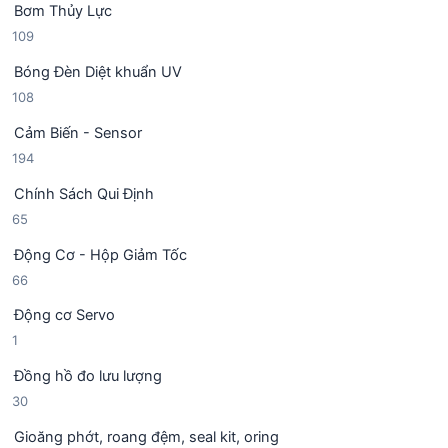
Bơm Thủy Lực
s
p
m
1
109
ả
h
0
n
ẩ
Bóng Đèn Diệt khuẩn UV
9
p
m
1
108
s
h
0
ả
ẩ
Cảm Biến - Sensor
8
n
m
1
194
s
p
9
ả
h
Chính Sách Qui Định
4
n
ẩ
6
65
s
p
m
5
ả
h
Động Cơ - Hộp Giảm Tốc
s
n
ẩ
6
66
ả
p
m
6
n
h
Động cơ Servo
s
p
ẩ
1
1
ả
h
m
s
n
ẩ
Đồng hồ đo lưu lượng
ả
p
m
3
30
n
h
0
p
ẩ
Gioăng phớt, roang đệm, seal kit, oring
s
h
m