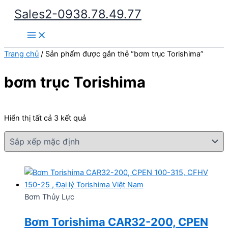
Nhảy
Sales2-0938.78.49.77
tới
Main
nội
Menu
dung
Trang chủ
/ Sản phẩm được gắn thẻ “bơm trục Torishima”
bơm trục Torishima
Hiển thị tất cả 3 kết quả
Bơm Thủy Lực
Bơm Torishima CAR32-200, CPEN