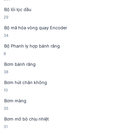
3
Bộ lỏi lọc dầu
9
2
29
s
9
ả
Bộ mã hóa vòng quay Encoder
s
n
3
34
ả
p
4
n
h
Bộ Phanh ly hợp bánh răng
s
p
ẩ
8
8
ả
h
m
s
n
ẩ
Bơm bánh răng
ả
p
m
3
38
n
h
8
p
ẩ
Bơm hút chân không
s
h
m
1
10
ả
ẩ
0
n
m
Bơm màng
s
p
3
35
ả
h
5
n
ẩ
Bơm mở bò chịu nhiệt
s
p
m
3
31
ả
h
1
n
ẩ