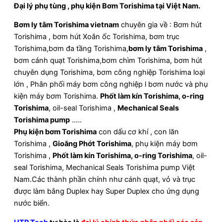
Đại lý phụ tùng , phụ kiện Bơm Torishima tại Việt Nam.
Bơm ly tâm Torishima vietnam
chuyên gia về : Bơm hút
Torishima , bơm hút Xoắn ốc Torishima, bơm trục
Torishima,bơm đa tầng Torishima,
bơm ly tâm Torishima
,
bơm cánh quạt Torishima,bơm chìm Torishima, bơm hút
chuyên dụng Torishima, bơm công nghiệp Torishima loại
lớn , Phân phối máy bơm công nghiệp l bơm nước và phụ
kiện máy bơm Torishima.
Phốt làm kín Torishima, o-ring
Torishima
, oil-seal Torishima ,
Mechanical Seals
Torishima pump
…..
Phụ kiện bơm Torishima
con dấu cơ khí , con lăn
Torishima ,
Gioăng Phớt Torishima
, phụ kiện máy bơm
Torishima ,
Phốt làm kín Torishima, o-ring Torishima
, oil-
seal Torishima, Mechanical Seals Torishima pump Việt
Nam.Các thành phần chính như cánh quạt, vỏ và trục
được làm bằng Duplex hay Super Duplex cho ứng dụng
nước biển.