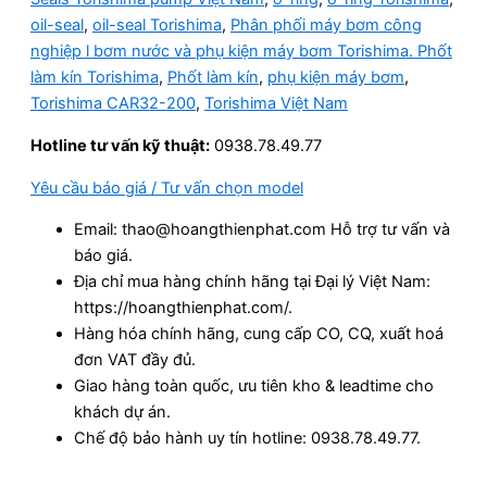
oil-seal
,
oil-seal Torishima
,
Phân phối máy bơm công
nghiệp l bơm nước và phụ kiện máy bơm Torishima. Phốt
làm kín Torishima
,
Phốt làm kín
,
phụ kiện máy bơm
,
Torishima CAR32-200
,
Torishima Việt Nam
Hotline tư vấn kỹ thuật:
0938.78.49.77
Yêu cầu báo giá / Tư vấn chọn model
Email: thao@hoangthienphat.com Hỗ trợ tư vấn và
báo giá.
Địa chỉ mua hàng chính hãng tại Đại lý Việt Nam:
https://hoangthienphat.com/.
Hàng hóa chính hãng, cung cấp CO, CQ, xuất hoá
đơn VAT đầy đủ.
Giao hàng toàn quốc, ưu tiên kho & leadtime cho
khách dự án.
Chế độ bảo hành uy tín hotline: 0938.78.49.77.