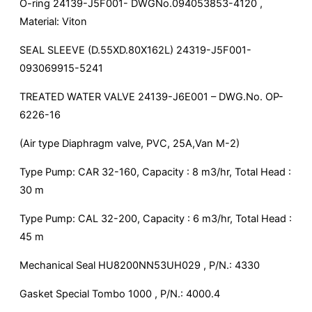
O-ring 24139-J5F001- DWGNo.094053853-4120 ,
Material: Viton
SEAL SLEEVE (D.55XD.80X162L) 24319-J5F001-
093069915-5241
TREATED WATER VALVE 24139-J6E001 – DWG.No. OP-
6226-16
(Air type Diaphragm valve, PVC, 25A,Van M-2)
Type Pump: CAR 32-160, Capacity : 8 m3/hr, Total Head :
30 m
Type Pump: CAL 32-200, Capacity : 6 m3/hr, Total Head :
45 m
Mechanical Seal HU8200NN53UH029 , P/N.: 4330
Gasket Special Tombo 1000 , P/N.: 4000.4