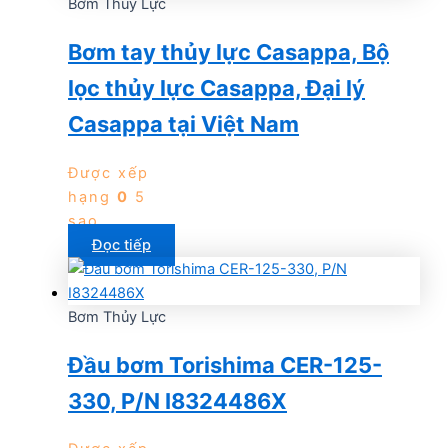
Bơm Thủy Lực
Bơm tay thủy lực Casappa, Bộ
lọc thủy lực Casappa, Đại lý
Casappa tại Việt Nam
Được xếp
hạng
0
5
sao
Đọc tiếp
Bơm Thủy Lực
Đầu bơm Torishima CER-125-
330, P/N I8324486X