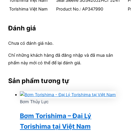
Torishima Việt Nam
Seal Sleeve SUS420J2HCr 5241
P
Torishima Việt Nam
Product No.: AP347990
P
Đánh giá
Chưa có đánh giá nào.
Chỉ những khách hàng đã đăng nhập và đã mua sản
phẩm này mới có thể để lại đánh giá.
Sản phẩm tương tự
Bơm Thủy Lực
Bơm Torishima – Đại Lý
Torishima tại Việt Nam