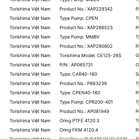
Torishima Việt Nam
Product No.: XAP229342
P
Torishima Việt Nam
Type Pump: CPEN
T
Torishima Việt Nam
Product No.: XAP266523
P
Torishima Việt Nam
Type Pump: MMBV
T
Torishima Việt Nam
Product No.: XAP290602
P
Torishima Việt Nam
Torishima Model: CE125-26S
G
Torishima Việt Nam
P/N.: AP065731
O
Torishima Việt Nam
Type: CAR40-160
S
Torishima Việt Nam
Product No.: P883239
T
Torishima Việt Nam
Type: CPEN40-160
P
Torishima Việt Nam
Type Pump: CPR200-401
T
Torishima Việt Nam
Product No.: AP081949
P
Torishima Việt Nam
Oring PTFE 4120.3
T
Torishima Việt Nam
Oring FKM 4120.4
P