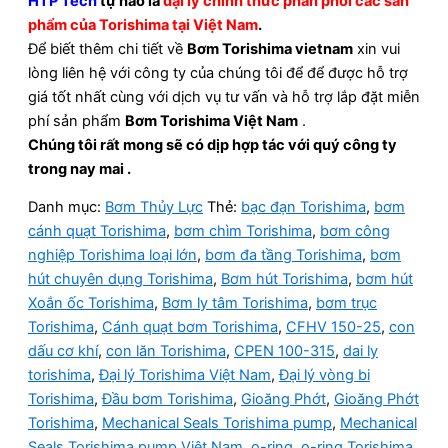
HTP Tech
tự hào là
đại lý chính thức phân phối các sản
phẩm của Torishima tại Việt Nam
.
Để biết thêm chi tiết về
Bơm Torishima vietnam
xin vui
lòng liên hệ với công ty của chúng tôi để để được hỗ trợ
giá tốt nhất cùng với dịch vụ tư vấn và hỗ trợ lắp đặt miễn
phí sản phẩm
Bơm Torishima Việt Nam
.
Chúng tôi rất mong sẽ có dịp hợp tác với quý công ty
trong nay mai .
Danh mục:
Bơm Thủy Lực
Thẻ:
bạc đạn Torishima
,
bơm
cánh quạt Torishima
,
bơm chìm Torishima
,
bơm công
nghiệp Torishima loại lớn
,
bơm đa tầng Torishima
,
bơm
hút chuyên dụng Torishima
,
Bơm hút Torishima
,
bơm hút
Xoắn ốc Torishima
,
Bơm ly tâm Torishima
,
bơm trục
Torishima
,
Cánh quạt bơm Torishima
,
CFHV 150-25
,
con
dấu cơ khí
,
con lăn Torishima
,
CPEN 100-315
,
dai ly
torishima
,
Đại lý Torishima Việt Nam
,
Đại lý vòng bi
Torishima
,
Đầu bơm Torishima
,
Gioăng Phớt
,
Gioăng Phớt
Torishima
,
Mechanical Seals Torishima pump
,
Mechanical
Seals Torishima pump Việt Nam
,
o-ring
,
o-ring Torishima
,