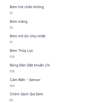
8
p
ẩ
Bơm hút chân không
s
h
m
1
10
ả
ẩ
0
n
m
Bơm màng
s
p
3
35
ả
h
5
n
ẩ
Bơm mở bò chịu nhiệt
s
p
m
3
31
ả
h
1
n
ẩ
Bơm Thủy Lực
s
p
m
1
109
ả
h
0
n
ẩ
Bóng Đèn Diệt khuẩn UV
9
p
m
1
108
s
h
0
ả
ẩ
Cảm Biến - Sensor
8
n
m
1
194
s
p
9
ả
h
Chính Sách Qui Định
4
n
ẩ
6
65
s
p
m
5
ả
h