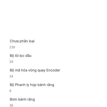
5
sao
Chưa phân loại
2
239
3
Bộ lỏi lọc dầu
9
2
29
s
9
ả
Bộ mã hóa vòng quay Encoder
s
n
3
34
ả
p
4
n
h
Bộ Phanh ly hợp bánh răng
s
p
ẩ
8
8
ả
h
m
s
n
ẩ
Bơm bánh răng
ả
p
m
3
38
n
h