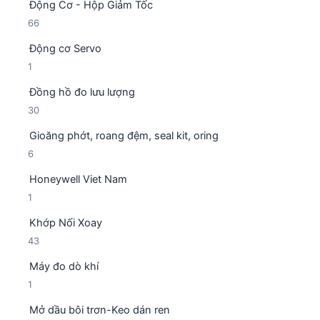
Động Cơ - Hộp Giảm Tốc
s
n
ẩ
6
66
ả
p
m
6
n
h
Động cơ Servo
s
p
ẩ
1
1
ả
h
m
s
n
ẩ
Đồng hồ đo lưu lượng
ả
p
m
3
30
n
h
0
p
ẩ
Gioăng phớt, roang đệm, seal kit, oring
s
h
m
6
6
ả
ẩ
s
n
m
Honeywell Viet Nam
ả
p
1
1
n
h
s
p
ẩ
Khớp Nối Xoay
ả
h
m
4
43
n
ẩ
3
p
m
Máy đo dò khí
s
h
1
1
ả
ẩ
s
n
m
Mở dầu bôi trơn-Keo dán ren
ả
p