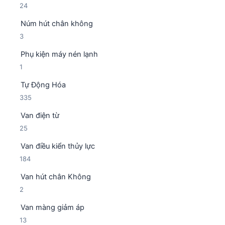
2
24
n
h
4
p
ẩ
Núm hút chân không
s
h
m
3
3
ả
ẩ
s
n
m
Phụ kiện máy nén lạnh
ả
p
1
1
n
h
s
p
ẩ
Tự Động Hóa
ả
h
m
3
335
n
ẩ
3
p
m
Van điện từ
5
h
2
25
s
ẩ
5
ả
m
Van điều kiển thủy lực
s
n
1
184
ả
p
8
n
h
Van hút chân Không
4
p
ẩ
2
2
s
h
m
s
ả
ẩ
Van màng giảm áp
ả
n
m
1
13
n
p