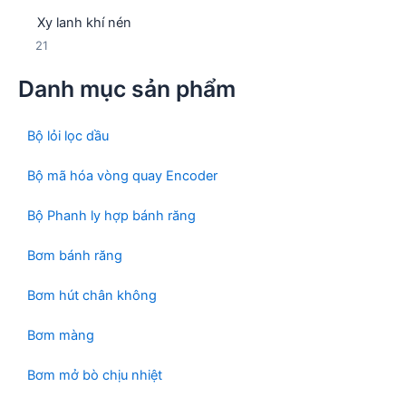
3
p
h
Xy lanh khí nén
s
h
ẩ
2
21
ả
ẩ
m
1
n
m
Danh mục sản phẩm
s
p
ả
h
n
ẩ
Bộ lỏi lọc dầu
p
m
h
Bộ mã hóa vòng quay Encoder
ẩ
m
Bộ Phanh ly hợp bánh răng
Bơm bánh răng
Bơm hút chân không
Bơm màng
Bơm mở bò chịu nhiệt