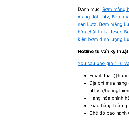
Danh mục:
Bơm màng h
màng đôi Lutz
,
Bơm mà
nén Lutz
,
Bơm màng Lu
hóa chất Lutz-Jesco B
kiện bơm định lượng Lu
Hotline tư vấn kỹ thuật
Yêu cầu báo giá / Tư v
Email: thao@hoang
Địa chỉ mua hàng 
https://hoangthie
Hàng hóa chính h
Giao hàng toàn qu
Chế độ bảo hành u