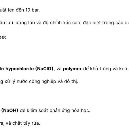
ất lên đến 10 bar.
 lưu lượng lớn và độ chính xác cao, đặc biệt trong các quy 
co:
atri hypochlorite (NaClO),
và
polymer
để khử trùng và keo 
g xử lý nước công nghiệp và đô thị.
út (NaOH)
để kiểm soát phản ứng hóa học.
, và chất tẩy rửa.