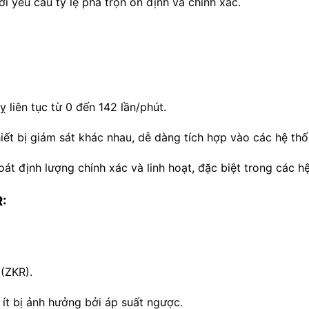
i yêu cầu tỷ lệ pha trộn ổn định và chính xác.
ỵ liên tục từ 0 đến 142 lần/phút.
thiết bị giám sát khác nhau, dễ dàng tích hợp vào các hệ th
át định lượng chính xác và linh hoạt, đặc biệt trong các h
R:
(ZKR).
, ít bị ảnh hưởng bởi áp suất ngược.