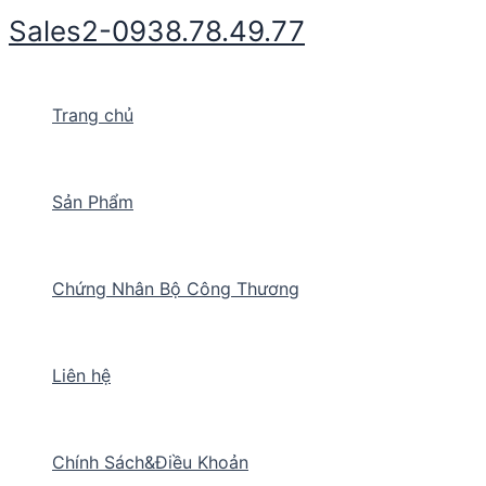
Nhảy
Sales2-0938.78.49.77
tới
nội
dung
Trang chủ
Sản Phẩm
Chứng Nhân Bộ Công Thương
Liên hệ
Chính Sách&Điều Khoản