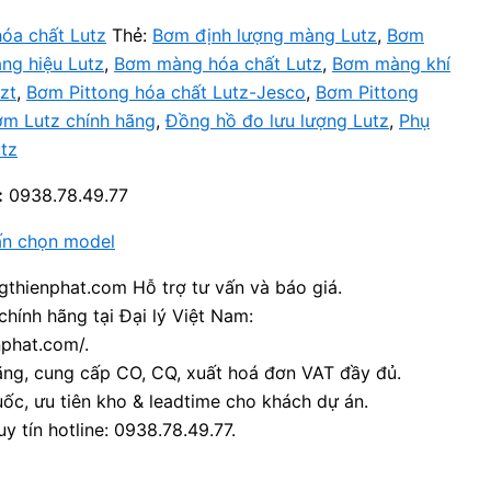
óa chất Lutz
Thẻ:
Bơm định lượng màng Lutz
,
Bơm
ng hiệu Lutz
,
Bơm màng hóa chất Lutz
,
Bơm màng khí
zt
,
Bơm Pittong hóa chất Lutz-Jesco
,
Bơm Pittong
ơm Lutz chính hãng
,
Đồng hồ đo lưu lượng Lutz
,
Phụ
tz
:
0938.78.49.77
ấn chọn model
thienphat.com Hỗ trợ tư vấn và báo giá.
chính hãng tại Đại lý Việt Nam:
nphat.com/.
ãng, cung cấp CO, CQ, xuất hoá đơn VAT đầy đủ.
ốc, ưu tiên kho & leadtime cho khách dự án.
y tín hotline: 0938.78.49.77.