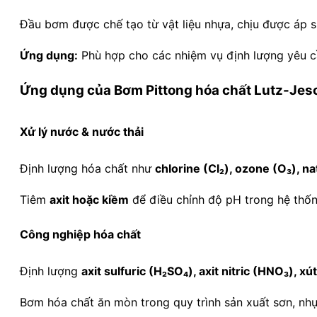
Đầu bơm được chế tạo từ vật liệu nhựa, chịu được áp su
Ứng dụng:
Phù hợp cho các nhiệm vụ định lượng yêu cầu
Ứng dụng của Bơm Pittong hóa chất Lutz-Jes
Xử lý nước & nước thải
Định lượng hóa chất như
chlorine (Cl₂), ozone (O₃), n
Tiêm
axit hoặc kiềm
để điều chỉnh độ pH trong hệ thốn
Công nghiệp hóa chất
Định lượng
axit sulfuric (H₂SO₄), axit nitric (HNO₃), x
Bơm hóa chất ăn mòn trong quy trình sản xuất sơn, nhựa