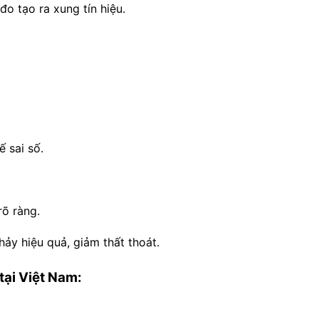
o tạo ra xung tín hiệu.
 sai số.
rõ ràng.
ảy hiệu quả, giảm thất thoát.
ại Việt Nam: