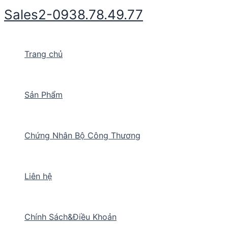
Nhảy
Sales2-0938.78.49.77
tới
nội
dung
Trang chủ
Sản Phẩm
Chứng Nhân Bộ Công Thương
Liên hệ
Chính Sách&Điều Khoản