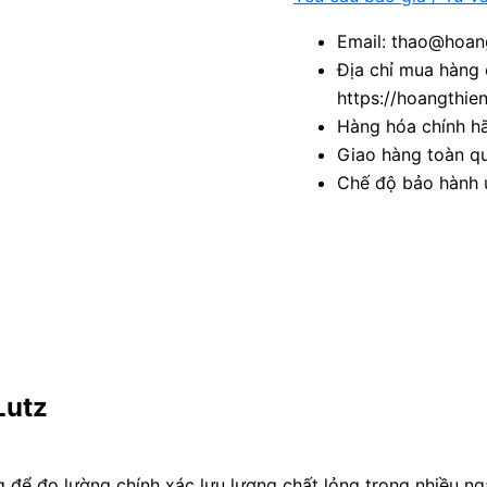
Email: thao@hoang
Địa chỉ mua hàng 
https://hoangthie
Hàng hóa chính h
Giao hàng toàn qu
Chế độ bảo hành u
Lutz
 để đo lường chính xác lưu lượng chất lỏng trong nhiều ng