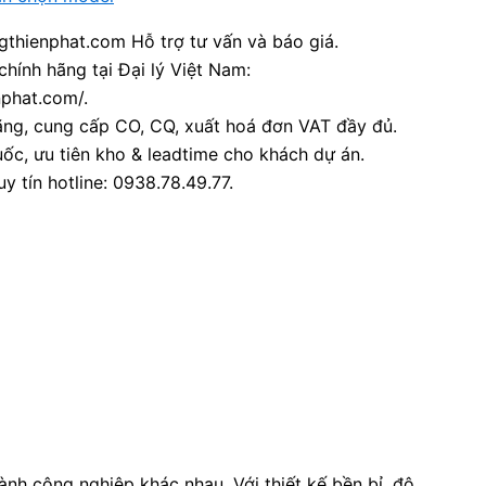
thienphat.com Hỗ trợ tư vấn và báo giá.
chính hãng tại Đại lý Việt Nam:
nphat.com/.
ãng, cung cấp CO, CQ, xuất hoá đơn VAT đầy đủ.
ốc, ưu tiên kho & leadtime cho khách dự án.
y tín hotline: 0938.78.49.77.
ành công nghiệp khác nhau. Với thiết kế bền bỉ, độ