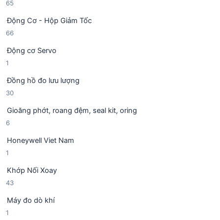
6
65
s
p
m
5
ả
h
Động Cơ - Hộp Giảm Tốc
s
n
ẩ
6
66
ả
p
m
6
n
h
Động cơ Servo
s
p
ẩ
1
1
ả
h
m
s
n
ẩ
Đồng hồ đo lưu lượng
ả
p
m
3
30
n
h
0
p
ẩ
Gioăng phớt, roang đệm, seal kit, oring
s
h
m
6
6
ả
ẩ
s
n
m
Honeywell Viet Nam
ả
p
1
1
n
h
s
p
ẩ
Khớp Nối Xoay
ả
h
m
4
43
n
ẩ
3
p
m
Máy đo dò khí
s
h
1
1
ả
ẩ