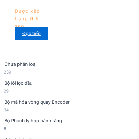
Được xếp
hạng
0
5
sao
Đọc tiếp
Chưa phân loại
2
239
3
Bộ lỏi lọc dầu
9
2
29
s
9
ả
Bộ mã hóa vòng quay Encoder
s
n
3
34
ả
p
4
n
h
Bộ Phanh ly hợp bánh răng
s
p
ẩ
8
8
ả
h
m
s
n
ẩ