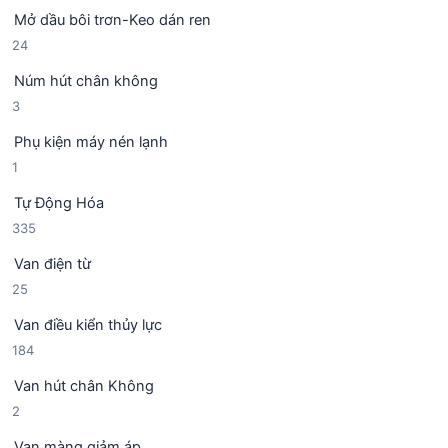
s
n
m
Mở dầu bôi trơn-Keo dán ren
ả
p
2
24
n
h
4
p
ẩ
Núm hút chân không
s
h
m
3
3
ả
ẩ
s
n
m
Phụ kiện máy nén lạnh
ả
p
1
1
n
h
s
p
ẩ
Tự Động Hóa
ả
h
m
3
335
n
ẩ
3
p
m
Van điện từ
5
h
2
25
s
ẩ
5
ả
m
Van điều kiển thủy lực
s
n
1
184
ả
p
8
n
h
Van hút chân Không
4
p
ẩ
2
2
s
h
m
s
ả
ẩ
Van màng giảm áp