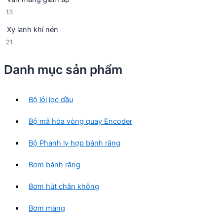
ả
n
m
1
13
n
p
3
p
h
Xy lanh khí nén
s
h
ẩ
2
21
ả
ẩ
m
1
n
m
s
p
Danh mục sản phẩm
ả
h
n
ẩ
p
m
Bộ lỏi lọc dầu
h
ẩ
Bộ mã hóa vòng quay Encoder
m
Bộ Phanh ly hợp bánh răng
Bơm bánh răng
Bơm hút chân không
Bơm màng