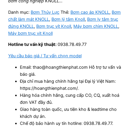
bơm công nghiệp KNOLL…
Danh mục:
Bơm Thủy Lực
Thẻ:
Bơm cao áp KNOLL
,
Bơm
chất làm mát KNOLL
,
Bơm lý tâm Knoll
,
Bơm ly tâm trục
đứng KNOLL
,
Bơm trục vít Knoll
,
Máy bơm chìm KNOLL
,
Máy bơm trục vit Knoll
Hotline tư vấn kỹ thuật:
0938.78.49.77
Yêu cầu báo giá / Tư vấn chọn model
Email: thao@hoangthienphat.com Hỗ trợ tư vấn và
báo giá.
Địa chỉ mua hàng chính hãng tại Đại lý Việt Nam:
https://hoangthienphat.com/.
Hàng hóa chính hãng, cung cấp CO, CQ, xuất hoá
đơn VAT đầy đủ.
Giao hàng toàn quốc, ưu tiên kho & leadtime cho
khách dự án.
Chế độ bảo hành uy tín hotline: 0938.78.49.77.