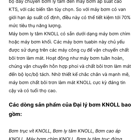
bộ dây chuyền bơm ly tâm đến máy bơm áp suất cao
KTS, với các biến tần tùy chọn. So với máy bơm có van
giới hạn áp suất cố định, điều này có thể tiết kiệm tới 70%
mức tiêu thụ năng lượng.
Máy bơm ly tâm KNOLL có sẵn dưới dạng máy bơm chìm
hoặc máy bơm khối. Các máy bơm tuabin này chủ yếu
được sử dụng trên các máy công cụ để vận chuyển chất
bôi trơn làm mát. Hoạt động như máy bơm tuần hoàn,
chúng vận chuyển hỗn hợp phoi và chất bôi trơn làm mát
đến bộ lọc/bộ tách. Nhờ thiết kế chắc chắn và mạnh mẽ,
máy bơm chất bôi trơn làm mát KNOLL cực kỳ đáng tin
cậy và có tuổi thọ cao.
Các dòng sản phẩm của
Đại lý bơm KNOLL
bao
gồm:
Bơm trục vít KNOLL, Bơm ly tâm KNOLL, Bơm cao áp
KNOLL, Máy bơm chìm KNOLL, Bơm ly tâm trục đứng