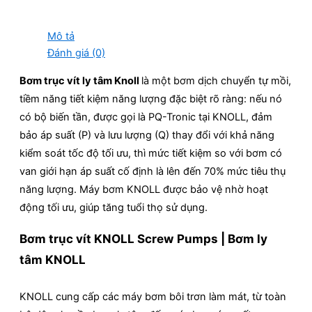
Mô tả
Đánh giá (0)
Bơm trục vít ly tâm Knoll
là một bơm dịch chuyển tự mồi,
tiềm năng tiết kiệm năng lượng đặc biệt rõ ràng: nếu nó
có bộ biến tần, được gọi là PQ-Tronic tại KNOLL, đảm
bảo áp suất (P) và lưu lượng (Q) thay đổi với khả năng
kiểm soát tốc độ tối ưu, thì mức tiết kiệm so với bơm có
van giới hạn áp suất cố định là lên đến 70% mức tiêu thụ
năng lượng. Máy bơm KNOLL được bảo vệ nhờ hoạt
động tối ưu, giúp tăng tuổi thọ sử dụng.
Bơm trục vít KNOLL Screw Pumps | Bơm ly
tâm KNOLL
KNOLL cung cấp các máy bơm bôi trơn làm mát, từ toàn