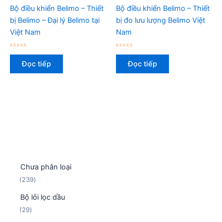
Bộ điều khiển Belimo – Thiết
Bộ điều khiển Belimo – Thiết
bị Belimo – Đại lý Belimo tại
bị đo lưu lượng Belimo Việt
Việt Nam
Nam
Được
Được
xếp
xếp
Đọc tiếp
Đọc tiếp
hạng
hạng
0
0
5
5
sao
sao
Chưa phân loại
2
239
3
Bộ lỏi lọc dầu
9
2
29
s
9
ả