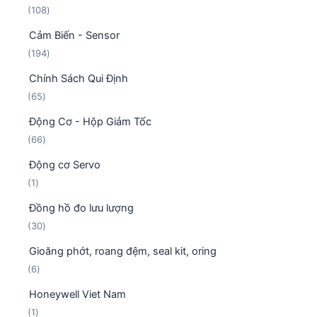
1
108
s
h
0
ả
ẩ
Cảm Biến - Sensor
8
n
m
1
194
s
p
9
ả
h
Chính Sách Qui Định
4
n
ẩ
6
65
s
p
m
5
ả
h
Động Cơ - Hộp Giảm Tốc
s
n
ẩ
6
66
ả
p
m
6
n
h
Động cơ Servo
s
p
ẩ
1
1
ả
h
m
s
n
ẩ
Đồng hồ đo lưu lượng
ả
p
m
3
30
n
h
0
p
ẩ
Gioăng phớt, roang đệm, seal kit, oring
s
h
m
6
6
ả
ẩ
s
n
m
Honeywell Viet Nam
ả
p
1
1
n
h