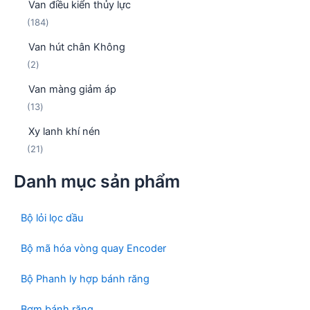
Van điều kiển thủy lực
s
n
1
184
ả
p
8
n
h
Van hút chân Không
4
p
ẩ
2
2
s
h
m
s
ả
ẩ
Van màng giảm áp
ả
n
m
1
13
n
p
3
p
h
Xy lanh khí nén
s
h
ẩ
2
21
ả
ẩ
m
1
n
m
Danh mục sản phẩm
s
p
ả
h
n
ẩ
Bộ lỏi lọc dầu
p
m
h
Bộ mã hóa vòng quay Encoder
ẩ
m
Bộ Phanh ly hợp bánh răng
Bơm bánh răng