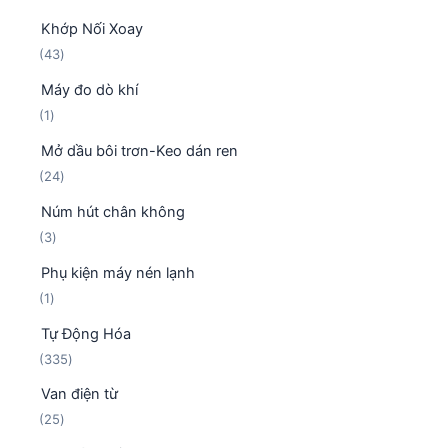
s
p
ẩ
Khớp Nối Xoay
ả
h
m
4
43
n
ẩ
3
p
m
Máy đo dò khí
s
h
1
1
ả
ẩ
s
n
m
Mở dầu bôi trơn-Keo dán ren
ả
p
2
24
n
h
4
p
ẩ
Núm hút chân không
s
h
m
3
3
ả
ẩ
s
n
m
Phụ kiện máy nén lạnh
ả
p
1
1
n
h
s
p
ẩ
Tự Động Hóa
ả
h
m
3
335
n
ẩ
3
p
m
Van điện từ
5
h
2
25
s
ẩ
5
ả
m