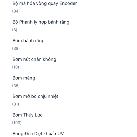
Bộ mã hóa vòng quay Encoder
s
n
3
34
ả
p
4
n
h
Bộ Phanh ly hợp bánh răng
s
p
ẩ
8
8
ả
h
m
s
n
ẩ
Bơm bánh răng
ả
p
m
3
38
n
h
8
p
ẩ
Bơm hút chân không
s
h
m
1
10
ả
ẩ
0
n
m
Bơm màng
s
p
3
35
ả
h
5
n
ẩ
Bơm mở bò chịu nhiệt
s
p
m
3
31
ả
h
1
n
ẩ
Bơm Thủy Lực
s
p
m
1
109
ả
h
0
n
ẩ
Bóng Đèn Diệt khuẩn UV
9
p
m